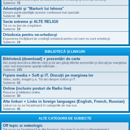
Subiecte:
76
Adventiştii şi "Martorii lui Iehova"
Despre particularităţile acestor confesiuni mai speciale
Subiecte:
30
Secte extreme şi ALTE RELIGII
Tot ce nu ţine de creştinism
Subiecte:
19
Ortodoxia pentru ne-ortodocşi
Expunerea învăţăturii de credinţă ortodoxă pentru cei care nu sunt ortodocşi
Subiecte:
19
BIBLIOTECĂ ŞI LINKURI
Bibliotecă (download) + prezentări de carte
Aici puteţi descărca diferite cărţi şi tot aici găsiţi diferite prezentări şi discuţii pe mariginea
celor mai importante apariţii editoriale...
Subiecte:
155
Fişiere media + Soft şi IT. Discuţii pe marginea lor
Video, audio, imagini ş.a. Tot aici despre softuri şi IT
Subiecte:
43
Online (inclusiv posturi de Radio live)
Resurse şi biblioteci online
Subiecte:
30
Alte linkuri + Links in foreign languages (English, French, Russian)
Linkuri ce nu se încadrează în categoriile de mai sus
Subiecte:
45
ALTE CATEGORII DE SUBIECTE
Off topic si neteologic
Tot ce nu se încadrează la alte forumuri, dar este în acord cu Regulamentul