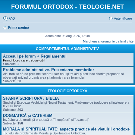
FORUMUL ORTODOX - TEOLOGIE.NET
FAQ
Autentificare
Prima pagină
Acum este 06 Aug 2026, 13:48
Marchează forumurile ca fiind citite
COMPARTIMENTUL ADMINISTRATIV
Accesul pe forum + Regulamentul
Primul lucru care trebuie citit!
Subiecte:
2
Probleme administrative. Prezentarea membrilor
Aici trebuie să se prezinte fiecare user nou şi tot aici puteţi face diferite propuneri şi
observaţii privind organizarea şi administrarea forumului
Subiecte:
30
TEOLOGIE ORTODOXĂ
SFÂNTA SCRIPTURĂ / BIBLIA
Studiul şi Exegeza Vechiului şi Noului Testament. Probleme de traducere şi intelegere a
textului biblic
Subiecte:
203
DOGMATICĂ şi CATEHISM
Învăţătura de credinţă ortodoxă pt "începători" şi "avansaţi"
Subiecte:
156
MORALĂ şi SPIRITUALITATE: aspecte practice ale vieţuirii ortodoxe
Tot felul de probleme de Morală şi Spiritualitate Ortodoxă.