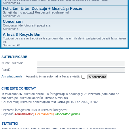
Subiecte:
141
Felicitări, Urări, Dedicaţii + Muzică şi Poezie
Scrieţi, dar nu abuzaţi! Respectaţi regulamentul!
Subiecte:
26
Concursuri
Concursuri de fotografii, poezii ş.a.
Subiecte:
4
Arhivă & Recycle Bin
Topicuri pe care ar trebui sa le stergem, dar ne e mila de timpul pierdut de altii la scrierea
lor.
Subiecte:
28
AUTENTIFICARE
Nume utilizator:
Parolă:
Am uitat parola
Autentifică-mă automat la fiecare vizită
CINE ESTE CONECTAT
In total sunt
26
utilizatori online :: 0 înregistrați, 0 ascunși și 26 vizitatori (date care se
bazează pe utilizatorii activi în ultimele 5 minute)
Cei mai mulţi utilizatori conectaţi au fost
34944
pe 15 Feb 2026, 00:02
Utilizatori înregistraţi: Niciun utilizator înregistrat
Legendă:
Administratori
,
Cei mai activi
,
Moderatori globali
STATISTICI