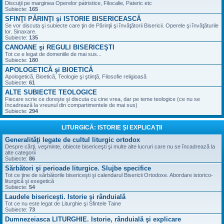
Discuţii pe marginea Operelor patristice, Filocalie, Pateric etc
Subiecte:
165
SFINŢI PĂRINŢI şi ISTORIE BISERICEASCĂ
Se vor discuta şi subiecte care ţin de Părinţii şi învăţătorii Bisericii. Operele şi învăţăturile
lor. Sinaxare.
Subiecte:
135
CANOANE şi REGULI BISERICEŞTI
Tot ce e legat de domeniile de mai sus...
Subiecte:
180
APOLOGETICĂ şi BIOETICĂ
Apologetică, Bioetică, Teologie şi ştiinţă, Filosofie religioasă
Subiecte:
61
ALTE SUBIECTE TEOLOGICE
Fiecare scrie ce doreşte şi discuta cu cine vrea, dar pe teme teologice (ce nu se
încadrează la vreunul din compartimentele de mai sus)
Subiecte:
294
LITURGICĂ: ISTORIE ŞI EXPLICAŢII
Generalităţi legate de cultul liturgic ortodox
Despre cărţi, veşminte, obiecte bisericeşti şi multe alte lucruri care nu se încadrează la
alte categorii
Subiecte:
86
Sărbători şi perioade liturgice. Slujbe specifice
Tot ce ţine de sărbătorile bisericeşti şi calendarul Bisericii Ortodoxe. Abordare istorico-
liturgică şi exegetică
Subiecte:
54
Laudele bisericeşti. Istorie şi rânduială
Tot ce nu este legat de Liturghie şi Sfintele Taine
Subiecte:
73
Dumnezeiasca LITURGHIE. Istorie, rânduială şi explicare