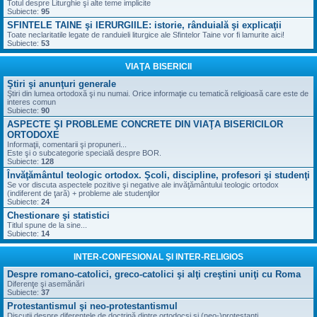
Totul despre Liturghie şi alte teme implicite
Subiecte:
95
SFINTELE TAINE şi IERURGIILE: istorie, rânduială şi explicaţii
Toate neclaritatile legate de randuieli liturgice ale Sfintelor Taine vor fi lamurite aici!
Subiecte:
53
VIAŢA BISERICII
Ştiri şi anunţuri generale
Ştiri din lumea ortodoxă şi nu numai. Orice informaţie cu tematică religioasă care este de
interes comun
Subiecte:
90
ASPECTE ŞI PROBLEME CONCRETE DIN VIAŢA BISERICILOR
ORTODOXE
Informaţii, comentarii şi propuneri...
Este şi o subcategorie specială despre BOR.
Subiecte:
128
Învăţământul teologic ortodox. Şcoli, discipline, profesori şi studenţi
Se vor discuta aspectele pozitive şi negative ale invăţământului teologic ortodox
(indiferent de ţară) + probleme ale studenţilor
Subiecte:
24
Chestionare şi statistici
Titlul spune de la sine...
Subiecte:
14
INTER-CONFESIONAL ŞI INTER-RELIGIOS
Despre romano-catolici, greco-catolici şi alţi creştini uniţi cu Roma
Diferenţe şi asemănări
Subiecte:
37
Protestantismul şi neo-protestantismul
Discuţii despre diferenţele de doctrină dintre ortodocşi şi (neo-)protestanţi