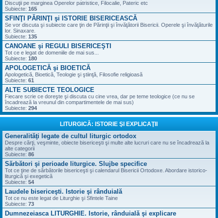
Discuţii pe marginea Operelor patristice, Filocalie, Pateric etc
Subiecte:
165
SFINŢI PĂRINŢI şi ISTORIE BISERICEASCĂ
Se vor discuta şi subiecte care ţin de Părinţii şi învăţătorii Bisericii. Operele şi învăţăturile
lor. Sinaxare.
Subiecte:
135
CANOANE şi REGULI BISERICEŞTI
Tot ce e legat de domeniile de mai sus...
Subiecte:
180
APOLOGETICĂ şi BIOETICĂ
Apologetică, Bioetică, Teologie şi ştiinţă, Filosofie religioasă
Subiecte:
61
ALTE SUBIECTE TEOLOGICE
Fiecare scrie ce doreşte şi discuta cu cine vrea, dar pe teme teologice (ce nu se
încadrează la vreunul din compartimentele de mai sus)
Subiecte:
294
LITURGICĂ: ISTORIE ŞI EXPLICAŢII
Generalităţi legate de cultul liturgic ortodox
Despre cărţi, veşminte, obiecte bisericeşti şi multe alte lucruri care nu se încadrează la
alte categorii
Subiecte:
86
Sărbători şi perioade liturgice. Slujbe specifice
Tot ce ţine de sărbătorile bisericeşti şi calendarul Bisericii Ortodoxe. Abordare istorico-
liturgică şi exegetică
Subiecte:
54
Laudele bisericeşti. Istorie şi rânduială
Tot ce nu este legat de Liturghie şi Sfintele Taine
Subiecte:
73
Dumnezeiasca LITURGHIE. Istorie, rânduială şi explicare