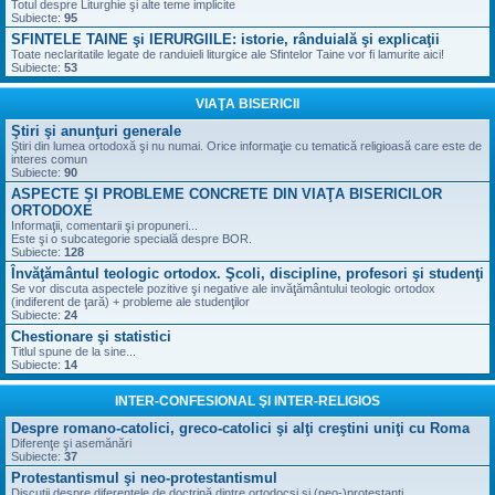
Totul despre Liturghie şi alte teme implicite
Subiecte:
95
SFINTELE TAINE şi IERURGIILE: istorie, rânduială şi explicaţii
Toate neclaritatile legate de randuieli liturgice ale Sfintelor Taine vor fi lamurite aici!
Subiecte:
53
VIAŢA BISERICII
Ştiri şi anunţuri generale
Ştiri din lumea ortodoxă şi nu numai. Orice informaţie cu tematică religioasă care este de
interes comun
Subiecte:
90
ASPECTE ŞI PROBLEME CONCRETE DIN VIAŢA BISERICILOR
ORTODOXE
Informaţii, comentarii şi propuneri...
Este şi o subcategorie specială despre BOR.
Subiecte:
128
Învăţământul teologic ortodox. Şcoli, discipline, profesori şi studenţi
Se vor discuta aspectele pozitive şi negative ale invăţământului teologic ortodox
(indiferent de ţară) + probleme ale studenţilor
Subiecte:
24
Chestionare şi statistici
Titlul spune de la sine...
Subiecte:
14
INTER-CONFESIONAL ŞI INTER-RELIGIOS
Despre romano-catolici, greco-catolici şi alţi creştini uniţi cu Roma
Diferenţe şi asemănări
Subiecte:
37
Protestantismul şi neo-protestantismul
Discuţii despre diferenţele de doctrină dintre ortodocşi şi (neo-)protestanţi