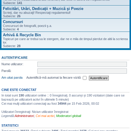
Subiecte:
141
Felicitări, Urări, Dedicaţii + Muzică şi Poezie
Scrieţi, dar nu abuzaţi! Respectaţi regulamentul!
Subiecte:
26
Concursuri
Concursuri de fotografii, poezii ş.a.
Subiecte:
4
Arhivă & Recycle Bin
Topicuri pe care ar trebui sa le stergem, dar ne e mila de timpul pierdut de altii la scrierea
lor.
Subiecte:
28
AUTENTIFICARE
Nume utilizator:
Parolă:
Am uitat parola
Autentifică-mă automat la fiecare vizită
CINE ESTE CONECTAT
In total sunt
190
utilizatori online :: 0 înregistrați, 0 ascunși și 190 vizitatori (date care se
bazează pe utilizatorii activi în ultimele 5 minute)
Cei mai mulţi utilizatori conectaţi au fost
34944
pe 15 Feb 2026, 00:02
Utilizatori înregistraţi: Niciun utilizator înregistrat
Legendă:
Administratori
,
Cei mai activi
,
Moderatori globali
STATISTICI