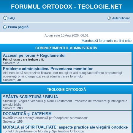
FORUMUL ORTODOX - TEOLOGIE.NET
FAQ
Autentificare
Prima pagină
Acum este 10 Aug 2026, 06:51
Marchează forumurile ca fiind citite
COMPARTIMENTUL ADMINISTRATIV
Accesul pe forum + Regulamentul
Primul lucru care trebuie citit!
Subiecte:
2
Probleme administrative. Prezentarea membrilor
Aici trebuie să se prezinte fiecare user nou şi tot aici puteţi face diferite propuneri şi
observaţii privind organizarea şi administrarea forumului
Subiecte:
30
TEOLOGIE ORTODOXĂ
SFÂNTA SCRIPTURĂ / BIBLIA
Studiul şi Exegeza Vechiului şi Noului Testament. Probleme de traducere şi intelegere a
textului biblic
Subiecte:
203
DOGMATICĂ şi CATEHISM
Învăţătura de credinţă ortodoxă pt "începători" şi "avansaţi"
Subiecte:
156
MORALĂ şi SPIRITUALITATE: aspecte practice ale vieţuirii ortodoxe
Tot felul de probleme de Morală şi Spiritualitate Ortodoxă.