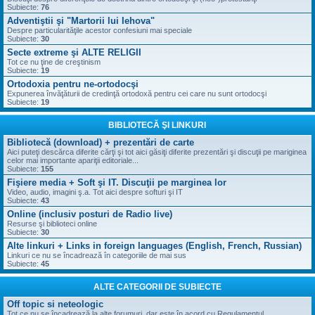
Subiecte:
76
Adventiştii şi "Martorii lui Iehova"
Despre particularităţile acestor confesiuni mai speciale
Subiecte:
30
Secte extreme şi ALTE RELIGII
Tot ce nu ţine de creştinism
Subiecte:
19
Ortodoxia pentru ne-ortodocşi
Expunerea învăţăturii de credinţă ortodoxă pentru cei care nu sunt ortodocşi
Subiecte:
19
BIBLIOTECĂ ŞI LINKURI
Bibliotecă (download) + prezentări de carte
Aici puteţi descărca diferite cărţi şi tot aici găsiţi diferite prezentări şi discuţii pe mariginea
celor mai importante apariţii editoriale...
Subiecte:
155
Fişiere media + Soft şi IT. Discuţii pe marginea lor
Video, audio, imagini ş.a. Tot aici despre softuri şi IT
Subiecte:
43
Online (inclusiv posturi de Radio live)
Resurse şi biblioteci online
Subiecte:
30
Alte linkuri + Links in foreign languages (English, French, Russian)
Linkuri ce nu se încadrează în categoriile de mai sus
Subiecte:
45
ALTE CATEGORII DE SUBIECTE
Off topic si neteologic
Tot ce nu se încadrează la alte forumuri, dar este în acord cu Regulamentul