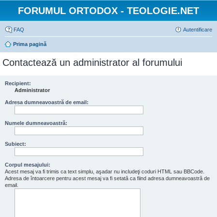
FORUMUL ORTODOX - TEOLOGIE.NET
FAQ
Autentificare
Prima pagină
Contactează un administrator al forumului
Recipient:
Administrator
Adresa dumneavoastră de email:
Numele dumneavoastră:
Subiect:
Corpul mesajului:
Acest mesaj va fi trimis ca text simplu, aşadar nu includeţi coduri HTML sau BBCode.
Adresa de întoarcere pentru acest mesaj va fi setată ca fiind adresa dumneavoastră de
email.