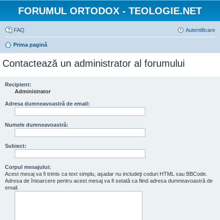
FORUMUL ORTODOX - TEOLOGIE.NET
FAQ
Autentificare
Prima pagină
Contactează un administrator al forumului
Recipient:
Administrator
Adresa dumneavoastră de email:
Numele dumneavoastră:
Subiect:
Corpul mesajului:
Acest mesaj va fi trimis ca text simplu, aşadar nu includeţi coduri HTML sau BBCode.
Adresa de întoarcere pentru acest mesaj va fi setată ca fiind adresa dumneavoastră de
email.