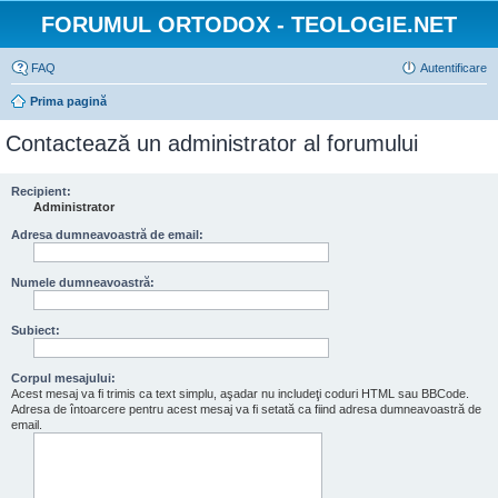
FORUMUL ORTODOX - TEOLOGIE.NET
FAQ
Autentificare
Prima pagină
Contactează un administrator al forumului
Recipient:
Administrator
Adresa dumneavoastră de email:
Numele dumneavoastră:
Subiect:
Corpul mesajului:
Acest mesaj va fi trimis ca text simplu, aşadar nu includeţi coduri HTML sau BBCode.
Adresa de întoarcere pentru acest mesaj va fi setată ca fiind adresa dumneavoastră de
email.