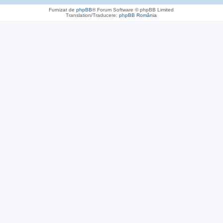
Furnizat de
phpBB
® Forum Software © phpBB Limited
Translation/Traducere:
phpBB România