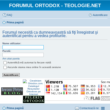
FORUMUL ORTODOX - TEOLOGIE.NET
FAQ
Autentificare
Prima pagină
Forumul necesită ca dumneavoastră să fiţi înregistrat şi
autentificat pentru a vedea profilurile.
Nume utilizator:
Parolă:
Am uitat parola
Autentifică-mă automat la fiecare vizită
Ascunde starea mea online în această sesiune
Prima pagină
Contactează-ne