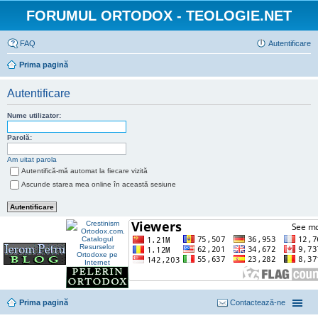
FORUMUL ORTODOX - TEOLOGIE.NET
FAQ
Autentificare
Prima pagină
Autentificare
Nume utilizator:
Parolă:
Am uitat parola
Autentifică-mă automat la fiecare vizită
Ascunde starea mea online în această sesiune
Prima pagină
Contactează-ne