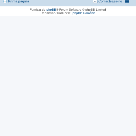
Prima pagină
Contactează-ne
Furnizat de
phpBB
® Forum Software © phpBB Limited
Translation/Traducere:
phpBB România