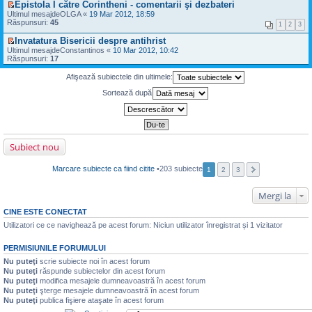
m
i
j
Epistola I către Corintheni - comentarii şi dezbateri
i
m
e
u
n
V
t
Ultimul mesajde
OLGA
«
19 Mar 2012, 18:59
u
s
l
e
e
i
Răspunsuri:
45
l
a
1
2
3
t
c
z
t
m
j
i
i
i
e
Invatatura Bisericii despre antihrist
n
m
t
u
s
V
Ultimul mesajde
e
Constantinos
«
10 Mar 2012, 10:42
u
i
l
a
e
Răspunsuri:
c
17
l
t
t
j
z
i
m
i
n
i
t
e
Afişează subiectele din ultimele:
m
e
u
i
s
u
c
l
t
Sortează după
a
l
i
t
j
m
t
i
n
e
i
m
e
s
t
u
c
a
l
i
j
m
t
Subiect nou
n
e
i
e
s
t
c
a
Marcare subiecte ca fiind citite
•203 subiecte
1
2
3
i
j
t
n
i
e
Mergi la
t
c
i
CINE ESTE CONECTAT
t
i
Utilizatori ce ce navighează pe acest forum: Niciun utilizator înregistrat și 1 vizitator
t
PERMISIUNILE FORUMULUI
Nu puteţi
scrie subiecte noi în acest forum
Nu puteţi
răspunde subiectelor din acest forum
Nu puteţi
modifica mesajele dumneavoastră în acest forum
Nu puteţi
şterge mesajele dumneavoastră în acest forum
Nu puteţi
publica fişiere ataşate în acest forum