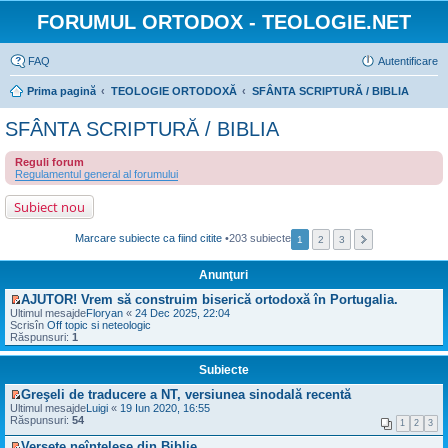
FORUMUL ORTODOX - TEOLOGIE.NET
FAQ
Autentificare
Prima pagină
TEOLOGIE ORTODOXĂ
SFÂNTA SCRIPTURĂ / BIBLIA
SFÂNTA SCRIPTURĂ / BIBLIA
Reguli forum
Regulamentul general al forumului
Subiect nou
Marcare subiecte ca fiind citite
•203 subiecte
1
2
3
Anunţuri
AJUTOR! Vrem să construim biserică ortodoxă în Portugalia.
V
Ultimul mesajde
Floryan
«
24 Dec 2025, 22:04
e
Scrisîn
Off topic si neteologic
z
Răspunsuri:
1
i
u
Subiecte
l
t
Greşeli de traducere a NT, versiunea sinodală recentă
i
V
m
Ultimul mesajde
Luigi
«
19 Iun 2020, 16:55
e
u
Răspunsuri:
54
1
2
3
z
l
i
m
Versete neînţelese din Biblie