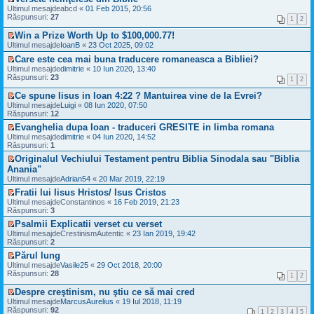
u
e
V
Ultimul mesajde
abcd
«
01 Feb 2015, 20:56
l
s
e
Răspunsuri:
27
1
2
t
a
z
i
j
i
Win a Prize Worth Up to $100,000.77!
m
n
u
V
Ultimul mesajde
IoanB
«
23 Oct 2025, 09:02
u
e
l
e
l
c
t
Care este cea mai buna traducere romaneasca a Bibliei?
z
m
i
i
V
i
Ultimul mesajde
dimitrie
«
10 Iun 2020, 13:40
e
t
m
e
u
Răspunsuri:
23
s
i
1
2
u
z
l
a
t
l
i
t
Ce spune Iisus in Ioan 4:22 ? Mantuirea vine de la Evrei?
j
m
u
i
V
n
Ultimul mesajde
Luigi
«
08 Iun 2020, 07:50
e
l
m
e
e
Răspunsuri:
12
s
t
u
z
c
a
i
Evanghelia dupa Ioan - traduceri GRESITE in limba romana
l
i
i
j
m
V
m
Ultimul mesajde
u
dimitrie
«
04 Iun 2020, 14:52
t
n
u
e
e
Răspunsuri:
l
1
i
e
l
z
s
t
t
c
Originalul Vechiului Testament pentru Biblia Sinodala sau "Biblia
m
i
a
i
i
V
e
Anania"
u
j
m
t
e
s
l
n
Ultimul mesajde
u
Adrian54
«
20 Mar 2019, 22:19
i
z
a
t
e
l
t
i
Fratii lui Iisus Hristos/ Isus Cristos
j
i
c
m
u
V
n
Ultimul mesajde
m
Constantinos
«
16 Feb 2019, 21:23
i
e
l
e
e
Răspunsuri:
u
3
t
s
t
z
c
l
i
a
Psalmii Explicatii verset cu verset
i
i
i
m
t
j
V
Ultimul mesajde
m
u
CrestinismAutentic
«
23 Ian 2019, 19:42
t
e
n
e
Răspunsuri:
u
l
2
i
s
e
z
l
t
t
a
c
Părul lung
i
m
i
j
i
V
Ultimul mesajde
u
Vasile25
«
29 Oct 2018, 20:00
e
m
n
t
e
Răspunsuri:
l
28
s
u
1
2
e
i
z
t
a
l
c
t
i
i
Despre creştinism, nu ştiu ce să mai cred
j
m
i
u
m
V
n
e
Ultimul mesajde
MarcusAurelius
«
19 Iul 2018, 11:19
t
l
u
e
e
s
Răspunsuri:
92
i
1
2
3
4
5
t