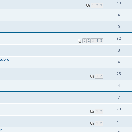
43
1
2
3
4
0
82
1
2
3
4
5
8
edere
4
25
1
2
4
7
20
1
2
21
1
2
or