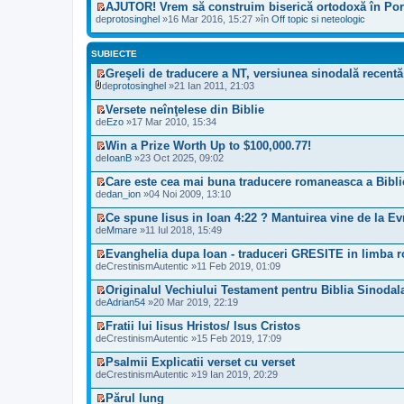
AJUTOR! Vrem să construim biserică ortodoxă în Por
V
de
protosinghel
»16 Mar 2016, 15:27 »în
Off topic si neteologic
e
z
i
SUBIECTE
u
l
Greşeli de traducere a NT, versiunea sinodală recentă
t
V
de
protosinghel
»21 Ian 2011, 21:03
i
e
F
m
z
i
Versete neînţelese din Biblie
u
i
ş
V
de
Ezo
»17 Mar 2010, 15:34
l
u
i
e
m
l
e
z
Win a Prize Worth Up to $100,000.77!
e
t
r
i
V
s
de
IoanB
»23 Oct 2025, 09:02
i
(
u
e
a
m
e
l
z
j
u
Care este cea mai buna traducere romaneasca a Bibli
)
t
i
n
l
V
a
de
dan_ion
»04 Noi 2009, 13:10
i
u
e
m
e
t
m
l
c
e
z
a
u
Ce spune Iisus in Ioan 4:22 ? Mantuirea vine de la Ev
t
i
s
i
ş
l
V
de
Mmare
»11 Iul 2018, 15:49
i
t
a
u
a
m
e
m
i
j
l
t
e
z
u
Evanghelia dupa Ioan - traduceri GRESITE in limba 
t
n
t
(
s
i
l
V
de
CrestinismAutentic
»11 Feb 2019, 01:09
e
i
e
a
u
m
e
c
m
)
j
l
e
z
i
u
Originalul Vechiului Testament pentru Biblia Sinodal
n
t
s
i
t
l
V
de
Adrian54
»20 Mar 2019, 22:19
e
i
a
u
i
m
e
c
m
j
l
t
e
z
i
u
Fratii lui Iisus Hristos/ Isus Cristos
n
t
s
i
t
l
V
de
CrestinismAutentic
»15 Feb 2019, 17:09
e
i
a
u
i
m
e
c
m
j
l
t
e
z
i
u
Psalmii Explicatii verset cu verset
n
t
s
i
t
l
V
de
CrestinismAutentic
»19 Ian 2019, 20:29
e
i
a
u
i
m
e
c
m
j
l
t
e
z
i
u
Părul lung
n
t