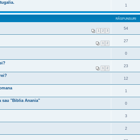
tugalia.
1
RĂSPUNSURI
54
1
2
3
27
1
2
0
ei?
23
1
2
rei?
12
romana
1
a sau "Biblia Anania"
0
3
2