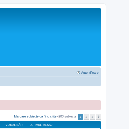
Autentificare
Marcare subiecte ca fiind citite
•203 subiecte
1
2
3
VIZUALIZĂRI
ULTIMUL MESAJ