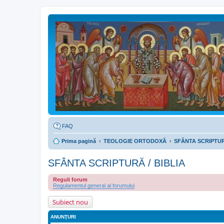
FAQ
Prima pagină
TEOLOGIE ORTODOXĂ
SFÂNTA SCRIPTUR
SFÂNTA SCRIPTURĂ / BIBLIA
Reguli forum
Regulamentul general al forumului
Subiect nou
ANUNŢURI