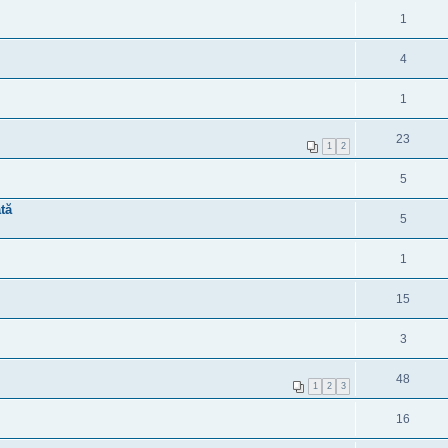
1
4
1
23
1
2
5
tă
5
1
15
3
48
1
2
3
16