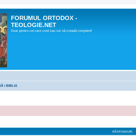
FORUMUL ORTODOX -
TEOLOGIE.NET
Doar pentru cei care cred sau vor să creadă conştient!
Ă / BIBLIA
RĂSPUNSURI