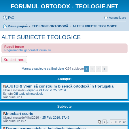
FORUMUL ORTODOX - TEOLOGIE.NET
FAQ
Autentificare
Prima pagină
TEOLOGIE ORTODOXĂ
ALTE SUBIECTE TEOLOGICE
ALTE SUBIECTE TEOLOGICE
Reguli forum
Regulamentul general al forumului
Subiect nou
Marcare subiecte ca fiind citite
•294 subiecte
1
2
3
Anunţuri
AJUTOR! Vrem să construim biserică ortodoxă în Portugalia.
V
Ultimul mesajde
Floryan
«
24 Dec 2025, 22:04
e
Scrisîn
Off topic si neteologic
z
Răspunsuri:
1
i
u
Subiecte
l
t
Intrebari scurte
i
V
m
Ultimul mesajde
Mihai2016
«
25 Feb 2016, 17:48
e
u
Răspunsuri:
197
1
…
7
8
9
10
z
l
i
m
Despre pasapoartele şi buletinele biometrice