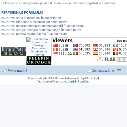
i
Utilizatori ce ce navighează pe acest forum: Niciun utilizator înregistrat și 1 vizitator
t
PERMISIUNILE FORUMULUI
Nu puteţi
scrie subiecte noi în acest forum
Nu puteţi
răspunde subiectelor din acest forum
Nu puteţi
modifica mesajele dumneavoastră în acest forum
Nu puteţi
şterge mesajele dumneavoastră în acest forum
Nu puteţi
publica fişiere ataşate în acest forum
Prima pagină
Contactează-ne
Furnizat de
phpBB
® Forum Software © phpBB Limited
Translation/Traducere:
phpBB România