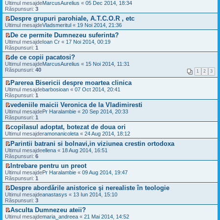
a
V
e
Ultimul mesajde
t
u
MarcusAurelius
«
05 Dec 2014, 18:34
m
m
j
e
c
Răspunsuri:
i
l
3
u
e
n
z
i
t
t
l
s
Despre grupuri parohiale, A.T.C.O.R , etc
e
i
t
i
m
a
V
c
Ultimul mesajde
u
Vladsmeritul
«
19 Noi 2014, 21:36
i
m
e
j
e
i
l
t
u
s
De ce permite Dumnezeu suferinta?
n
z
t
t
l
a
V
e
i
Ultimul mesajde
Ioan Cr
«
17 Noi 2014, 00:19
i
i
m
j
e
c
u
Răspunsuri:
1
t
m
e
n
z
i
l
u
s
de ce copii pacatosi?
e
i
t
t
l
a
V
c
Ultimul mesajde
u
MarcusAurelius
«
15 Noi 2014, 11:31
i
i
m
j
e
i
Răspunsuri:
l
40
t
m
1
2
3
e
n
z
t
t
u
s
e
i
i
i
Parerea Bisericii despre moartea clinica
l
a
c
u
t
m
V
m
Ultimul mesajde
barbosioan
«
07 Oct 2014, 20:41
j
i
l
u
e
e
Răspunsuri:
1
n
t
t
l
z
s
e
i
i
vedeniile maicii Veronica de la Vladimiresti
m
i
a
c
t
m
V
e
Ultimul mesajde
u
Pr Haralambie
«
20 Sep 2014, 20:33
j
i
u
e
s
Răspunsuri:
l
1
n
t
l
z
a
t
e
i
copilasul adoptat, botezat de doua ori
m
i
j
i
c
t
V
e
Ultimul mesajde
u
ramonanicoleta
«
24 Aug 2014, 18:12
n
m
i
e
s
l
e
u
t
Parintii batrani si bolnavi,in viziunea crestin ortodoxa
z
a
t
c
l
i
V
i
Ultimul mesajde
ellena
«
18 Aug 2014, 16:51
j
i
i
m
t
e
u
Răspunsuri:
6
n
m
t
e
z
l
e
u
i
s
Intrebare pentru un preot
i
t
c
l
t
a
V
Ultimul mesajde
u
Pr Haralambie
«
09 Aug 2014, 19:47
i
i
m
j
e
Răspunsuri:
l
1
m
t
e
n
z
t
u
i
s
Despre abordările anistorice şi nerealiste în teologie
e
i
i
l
t
a
V
c
Ultimul mesajde
u
anastasys
«
13 Iun 2014, 15:10
m
m
j
e
i
Răspunsuri:
l
3
u
e
n
z
t
t
l
s
Asculta Dumnezeu ateii?
e
i
i
i
m
a
V
c
Ultimul mesajde
u
maria_andreea
«
21 Mai 2014, 14:52
t
m
e