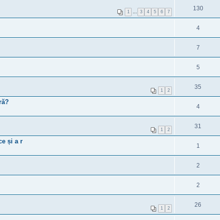
130
1
…
3
4
5
6
7
4
7
5
35
1
2
ră?
4
31
1
2
e și a r
1
2
2
26
1
2