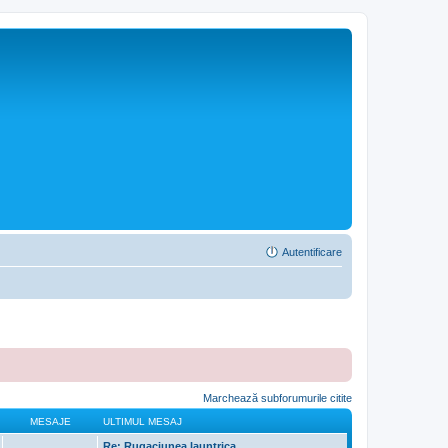
Autentificare
Marchează subforumurile citite
MESAJE
ULTIMUL MESAJ
Re: Rugaciunea launtrica