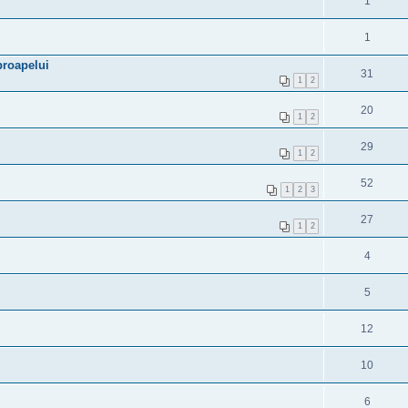
1
1
proapelui
31
1
2
20
1
2
29
1
2
52
1
2
3
27
1
2
4
5
12
10
6