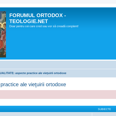
FORUMUL ORTODOX -
TEOLOGIE.NET
Doar pentru cei care cred sau vor să creadă conştient!
LITATE: aspecte practice ale vieţuirii ortodoxe
ctice ale vieţuirii ortodoxe
SUBIECTE