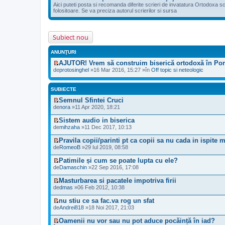
Aici puteti posta si recomanda diferite scrieri de invatatura Ortodoxa scris
folositoare. Se va preciza autorul scrierilor si sursa
Subiect nou
ANUNŢURI
AJUTOR! Vrem să construim biserică ortodoxă în Por
V
de
protosinghel
»16 Mar 2016, 15:27 »în
Off topic si neteologic
e
z
i
SUBIECTE
u
l
Semnul Sfintei Cruci
t
V
de
nora
»11 Apr 2020, 18:21
i
e
m
z
Sistem audio in biserica
u
i
V
de
mihzaha
»11 Dec 2017, 10:13
l
u
e
m
l
z
Pravila copii/parinti pt ca copii sa nu cada in ispite m
e
t
i
V
s
de
RomeoB
»29 Iul 2019, 08:58
i
u
e
a
m
l
z
j
u
Patimile și cum se poate lupta cu ele?
t
i
n
l
V
de
Damaschin
»22 Sep 2016, 17:08
i
u
e
m
e
m
l
c
e
z
u
Masturbarea si pacatele impotriva firii
t
i
s
i
l
V
de
dmas
»06 Feb 2012, 10:38
i
t
a
u
m
e
m
i
j
l
e
z
u
nu stiu ce sa fac.va rog un sfat
t
n
t
s
i
l
V
de
Andrei818
»18 Noi 2017, 21:03
e
i
a
u
m
e
c
m
j
l
e
z
i
u
Oamenii nu vor sau nu pot aduce pocăință în iad?
n
t
s
i