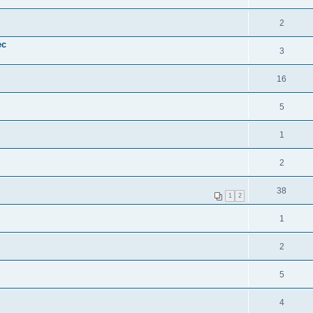
2
ec
3
16
5
1
2
38
1
2
1
2
5
4