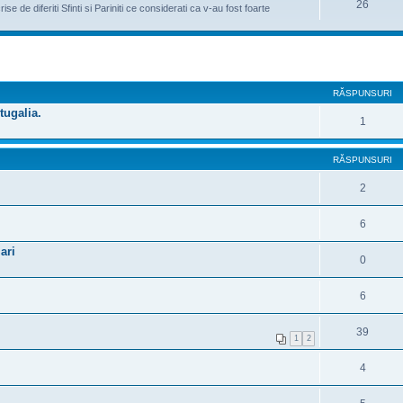
26
e de diferiti Sfinti si Pariniti ce considerati ca v-au fost foarte
RĂSPUNSURI
tugalia.
1
RĂSPUNSURI
2
6
ari
0
6
39
1
2
4