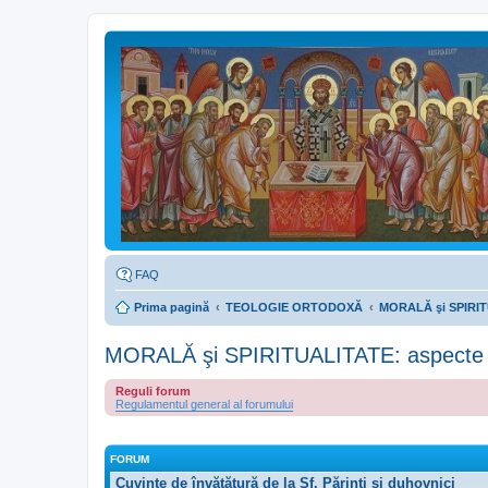
FAQ
Prima pagină
TEOLOGIE ORTODOXĂ
MORALĂ şi SPIRITUA
MORALĂ şi SPIRITUALITATE: aspecte pra
Reguli forum
Regulamentul general al forumului
FORUM
Cuvinte de învăţătură de la Sf. Părinţi şi duhovnici