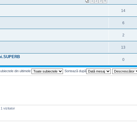
1
2
3
4
14
6
2
13
mbi.SUPERB
0
ubiectele din ultimele:
Sortează după
1 vizitator