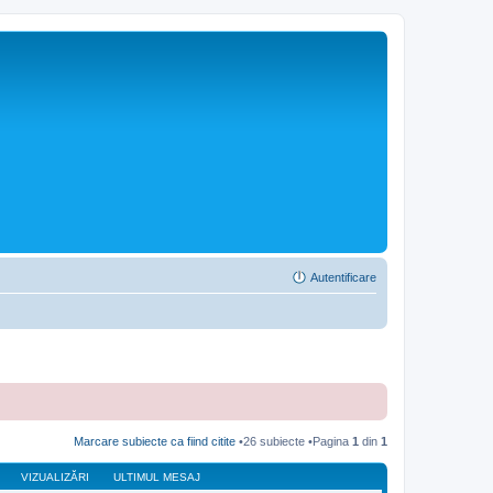
Autentificare
Marcare subiecte ca fiind citite
•26 subiecte •Pagina
1
din
1
VIZUALIZĂRI
ULTIMUL MESAJ