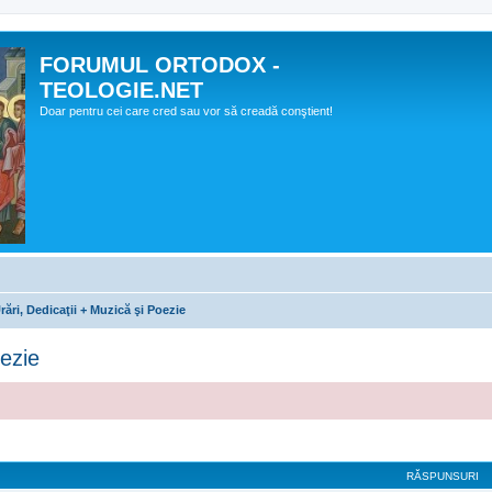
FORUMUL ORTODOX -
TEOLOGIE.NET
Doar pentru cei care cred sau vor să creadă conştient!
Urări, Dedicaţii + Muzică şi Poezie
oezie
RĂSPUNSURI