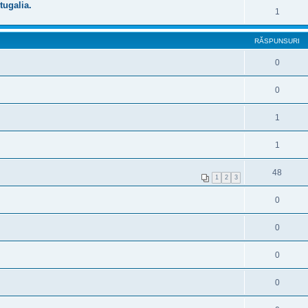
tugalia.
1
RĂSPUNSURI
0
0
1
1
48
1
2
3
0
0
0
0