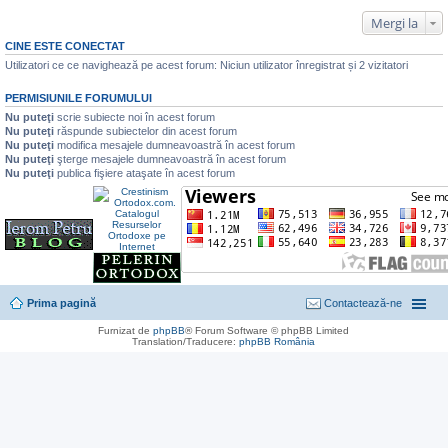
a
e
i
j
c
Mergi la
t
n
i
e
t
CINE ESTE CONECTAT
c
i
i
Utilizatori ce ce navighează pe acest forum: Niciun utilizator înregistrat și 2 vizitatori
t
t
i
PERMISIUNILE FORUMULUI
t
Nu puteţi
scrie subiecte noi în acest forum
Nu puteţi
răspunde subiectelor din acest forum
Nu puteţi
modifica mesajele dumneavoastră în acest forum
Nu puteţi
şterge mesajele dumneavoastră în acest forum
Nu puteţi
publica fişiere ataşate în acest forum
Prima pagină
Contactează-ne
Furnizat de
phpBB
® Forum Software © phpBB Limited
Translation/Traducere:
phpBB România