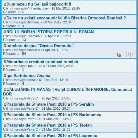
u
e
z
l
Dumnezeu nu Se lasă batjocorit !!
l
c
i
t
V
m
i
Ultimul mesajde
u
Pr Haralambie
«
16 Mai 2012, 22:45
i
e
e
t
Răspunsuri:
l
5
m
z
s
i
t
u
De ce nu există excomunicări din Biserica Ortodoxă Română ?
i
a
t
i
l
V
Ultimul mesajde
u
Dionysie
«
10 Mai 2012, 22:04
j
m
m
e
Răspunsuri:
l
3
n
u
e
z
t
e
l
s
ROLUL BOR IN ISTORIA POPORULUI ROMAN
i
i
c
m
a
V
Ultimul mesajde
u
Cosmina
«
26 Apr 2012, 12:11
m
i
e
j
e
Răspunsuri:
l
13
u
t
s
n
z
t
l
i
a
Intrebari despre "Oastea Domnului"
e
i
i
m
t
j
V
c
Ultimul mesajde
u
dimitrie
«
21 Apr 2011, 17:57
m
e
n
e
i
Răspunsuri:
l
54
u
1
2
3
s
e
z
t
t
l
a
c
i
i
i
Minoritatea creştină ortodoxă română
m
j
i
u
t
m
V
e
Ultimul mesajde
DANIEL78
«
11 Mar 2011, 08:45
n
t
l
u
e
s
Răspunsuri:
1
e
i
t
l
z
a
c
t
i
Ips Bartolomeu Anania
m
i
j
i
m
V
e
Ultimul mesajde
u
ccristi
«
01 Feb 2011, 13:19
n
t
u
e
s
Răspunsuri:
l
4
e
i
l
z
a
t
c
t
CĂLUGĂRIE ÎN MĂNĂSTIRE ŞI CUNUNIE ÎN PAROHIE: Comunicat
m
i
j
i
i
V
e
BOR
u
n
m
t
e
s
l
e
Ultimul mesajde
u
Petre C
«
16 Apr 2010, 17:45
i
z
a
t
c
l
t
i
Pastorala de Sfintele Pasti 2010 a IPS Serafim
j
i
i
m
u
V
n
Ultimul mesajde
m
Petre C
«
31 Mar 2010, 20:24
t
e
l
e
e
u
i
s
Pastorala de Sfintele Pasti 2010 a IPS Bartolomeu
t
z
c
l
t
a
V
i
i
Ultimul mesajde
Petre C
«
31 Mar 2010, 13:50
i
m
j
e
m
u
t
e
n
Pastorala de Sfintele Pasti 2010 a IPS Teofan
z
u
l
i
s
e
V
i
Ultimul mesajde
Petre C
«
31 Mar 2010, 11:53
l
t
t
a
c
e
u
m
i
j
i
Pastorala de Sfintele Pasti 2010 a IPS Laurentiu
z
l
e
m