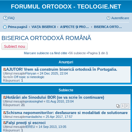
FORUMUL ORTODOX - TEOLOGIE.NET
FAQ
Autentificare
Prima pagină
VIAŢA BISERICII
ASPECTE ŞI PROBLEME CONCRETE DIN VIAŢA BISERICILOR ORTODOXE
BISERICA ORTODOXĂ ROMÂNĂ
BISERICA ORTODOXĂ ROMÂNĂ
Subiect nou
Marcare subiecte ca fiind citite
•56 subiecte •Pagina
1
din
1
Anunţuri
AJUTOR! Vrem să construim biserică ortodoxă în Portugalia.
V
Ultimul mesajde
Floryan
«
24 Dec 2025, 22:04
e
Scrisîn
Off topic si neteologic
z
Răspunsuri:
1
i
u
Subiecte
l
t
Hotărâri ale Sinodului BOR (se va scrie în continuare)
i
V
m
Ultimul mesajde
protosinghel
«
01 Aug 2010, 23:04
e
u
Răspunsuri:
21
1
2
z
l
i
m
Schisma nepomenitorilor: desfasurare si modalitati de solutionare
u
e
V
Ultimul mesajde
mardadisho
«
25 Apr 2017, 17:57
l
s
e
t
a
Falşi preoţi şi escroci
z
i
j
V
i
Ultimul mesajde
IEREU
«
14 Sep 2013, 13:05
m
n
e
u
Răspunsuri:
1