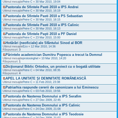
n
t
V
i
Ultimul mesajde
Petre C
«
30 Mar 2010, 19:04
t
s
u
e
i
e
u
i
a
l
c
Pastorala de Sfintele Pasti 2010 a IPS Andrei
t
z
l
m
j
m
i
V
i
Ultimul mesajde
Petre C
«
30 Mar 2010, 16:19
t
u
n
e
t
e
u
i
l
e
s
Pastorala de Sfintele Pasti 2010 a PS Sebastian
i
z
l
m
m
c
a
V
t
i
Ultimul mesajde
Petre C
«
30 Mar 2010, 16:15
t
u
e
i
j
e
u
i
l
s
t
n
Pastorala de Sfintele Pasti 2010 a IPS Calinic
z
l
m
m
a
i
e
V
i
Ultimul mesajde
Petre C
«
30 Mar 2010, 16:13
t
u
e
j
t
c
e
u
i
l
s
n
Pastorala de Sfintele Paşti 2010 a PF Daniel
i
z
l
m
m
a
e
V
t
i
Ultimul mesajde
Petre C
«
23 Mar 2010, 15:00
t
u
e
j
c
e
i
u
i
l
s
n
Hotărâri (neoficiale) ale Sfântului Sinod al BOR
i
z
t
l
m
m
a
e
V
t
i
Ultimul mesajde
Ezo
«
12 Mar 2010, 14:36
t
u
e
j
c
e
i
u
Răspunsuri:
3
i
l
s
n
i
z
t
l
m
m
a
Părintele academician Dumitru Popescu a trecut la Domnul
e
t
i
t
u
e
j
V
c
Ultimul mesajde
i
u
protosinghel
«
10 Mar 2010, 14:20
i
l
s
n
e
i
Răspunsuri:
t
l
1
m
m
a
e
z
t
t
u
e
j
Dicţionarul Biblic Ortodox, un proiect cu o bogată utilitate
c
i
i
i
l
s
n
V
i
Ultimul mesajde
u
Petre C
«
04 Mar 2010, 08:35
t
m
m
a
e
e
t
Răspunsuri:
l
4
u
e
j
c
z
i
t
l
s
APEL LA UNITATE ŞI DEMNITATE ROMÂNEASCĂ
n
i
i
t
i
m
a
V
e
Ultimul mesajde
t
u
Petre C
«
11 Feb 2010, 23:38
m
e
j
e
c
i
l
u
s
Patriarhia raspunde cererii de canonizare a lui Eminescu
n
z
i
t
t
l
a
V
e
i
Ultimul mesajde
t
Petre C
«
03 Feb 2010, 19:56
i
m
j
e
c
u
i
m
e
Pastorala de Nasterea Domnului a IPS Serafim
n
z
i
l
t
u
s
V
e
i
Ultimul mesajde
t
Petre C
«
27 Dec 2009, 22:45
t
l
a
e
c
u
i
i
m
j
Pastorala de Nasterea Domnului a IPS Calinic
z
i
l
t
m
e
n
V
i
Ultimul mesajde
t
Petre C
«
24 Dec 2009, 21:08
t
u
s
e
e
u
i
i
l
a
Pastorala de Nasterea Domnului a IPS Teodosie
c
z
l
t
m
m
j
V
i
i
Ultimul mesajde
Petre C
«
24 Dec 2009, 21:07