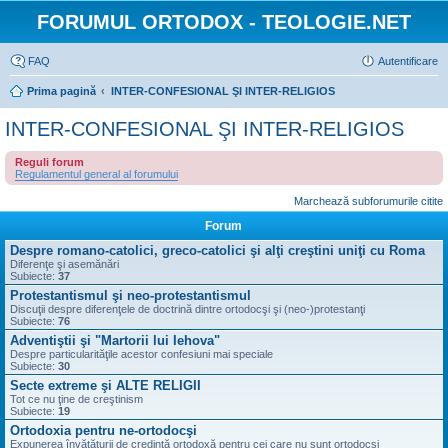
FORUMUL ORTODOX - TEOLOGIE.NET
FAQ
Autentificare
Prima pagină
INTER-CONFESIONAL ŞI INTER-RELIGIOS
INTER-CONFESIONAL ŞI INTER-RELIGIOS
Reguli forum
Regulamentul general al forumului
Marchează subforumurile citite
Forum
Despre romano-catolici, greco-catolici şi alţi creştini uniţi cu Roma
Diferenţe şi asemănări
Subiecte:
37
Protestantismul şi neo-protestantismul
Discuţii despre diferenţele de doctrină dintre ortodocşi şi (neo-)protestanţi
Subiecte:
76
Adventiştii şi "Martorii lui Iehova"
Despre particularităţile acestor confesiuni mai speciale
Subiecte:
30
Secte extreme şi ALTE RELIGII
Tot ce nu ţine de creştinism
Subiecte:
19
Ortodoxia pentru ne-ortodocşi
Expunerea învăţăturii de credinţă ortodoxă pentru cei care nu sunt ortodocşi