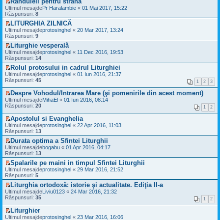
Randuieli pentru strana
i
j
i
i
m
V
Ultimul mesajde
u
Pr Haralambie
«
01 Mai 2017, 15:22
n
m
t
e
e
Răspunsuri:
l
8
e
u
i
s
z
t
c
l
t
a
LITURGHIA ZILNICĂ
i
i
i
m
j
V
Ultimul mesajde
u
protosinghel
«
20 Mar 2017, 13:24
m
t
e
n
e
Răspunsuri:
l
9
u
i
s
e
z
t
l
t
a
Liturghie vesperală
c
i
i
m
j
V
Ultimul mesajde
i
u
protosinghel
«
11 Dec 2016, 19:53
m
e
n
e
Răspunsuri:
t
l
14
u
s
e
z
i
t
l
a
Rolul protosului in cadrul Liturghiei
c
i
t
i
m
j
V
Ultimul mesajde
i
u
protosinghel
«
01 Iun 2016, 21:37
m
e
n
e
Răspunsuri:
t
l
45
u
1
2
3
s
e
z
i
t
l
a
c
i
t
i
Despre Vohodul/Intrarea Mare (şi pomenirile din acest moment)
m
j
i
u
m
V
e
Ultimul mesajde
MihaEl
«
01 Iun 2016, 08:14
n
t
l
u
e
s
Răspunsuri:
20
e
1
2
i
t
l
z
a
c
t
i
m
i
j
Apostolul si Evanghelia
i
m
e
u
n
V
t
Ultimul mesajde
protosinghel
«
22 Apr 2016, 11:03
u
s
l
e
e
i
Răspunsuri:
13
l
a
t
c
z
t
m
j
i
Durata optima a Sfintei Liturghii
i
i
e
n
m
V
t
Ultimul mesajde
u
bogabu
«
01 Apr 2016, 04:17
s
e
u
e
i
Răspunsuri:
l
13
a
c
l
z
t
t
j
Spalarile pe maini in timpul Sfintei Liturghii
i
m
i
i
n
V
t
e
Ultimul mesajde
u
protosinghel
«
29 Mar 2016, 21:52
m
e
e
i
s
Răspunsuri:
l
5
u
c
z
t
a
t
l
Liturghia ortodoxă: istorie şi actualitate. Ediţia II-a
i
i
j
i
m
V
t
Ultimul mesajde
u
Liviu0123
«
24 Mar 2016, 21:32
n
m
e
e
i
Răspunsuri:
l
35
e
u
1
2
s
z
t
t
c
l
a
i
i
Liturghier
i
m
j
u
m
V
t
e
Ultimul mesajde
protosinghel
«
23 Mar 2016, 16:06
n
l