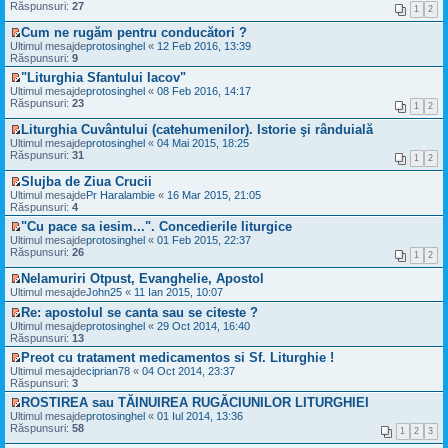
u
e
i
s
Răspunsuri:
27
e
1
2
t
l
z
t
a
c
i
m
i
j
Cum ne rugăm pentru conducători ?
i
m
e
u
n
V
t
Ultimul mesajde
protosinghel
«
12 Feb 2016, 13:39
u
s
l
e
e
i
Răspunsuri:
9
l
a
t
c
z
t
m
j
i
"Liturghia Sfantului Iacov"
i
i
e
n
m
V
t
Ultimul mesajde
u
protosinghel
«
08 Feb 2016, 14:17
s
e
u
e
i
Răspunsuri:
l
23
a
1
2
c
l
z
t
t
j
i
m
i
i
Liturghia Cuvântului (catehumenilor). Istorie şi rânduială
n
t
e
u
m
V
Ultimul mesajde
e
protosinghel
«
04 Mai 2015, 18:25
i
s
l
u
e
Răspunsuri:
c
31
t
a
1
2
t
l
z
i
j
i
m
i
t
Slujba de Ziua Crucii
n
m
e
u
i
V
Ultimul mesajde
e
Pr Haralambie
«
16 Mar 2015, 21:05
u
s
l
t
e
Răspunsuri:
c
4
l
a
t
z
i
m
j
i
"Cu pace sa iesim...". Concedierile liturgice
i
t
e
n
m
V
Ultimul mesajde
u
protosinghel
«
01 Feb 2015, 22:37
i
s
e
u
e
Răspunsuri:
l
26
t
a
1
2
c
l
z
t
j
i
m
i
i
Nelamuriri Otpust, Evanghelie, Apostol
n
t
e
u
m
V
Ultimul mesajde
e
John25
«
11 Ian 2015, 10:07
i
s
l
u
e
c
t
a
t
Re: apostolul se canta sau se citeste ?
l
z
i
j
i
V
m
i
Ultimul mesajde
protosinghel
«
29 Oct 2014, 16:40
t
n
m
e
e
u
Răspunsuri:
13
i
e
u
z
s
l
t
c
Preot cu tratament medicamentos si Sf. Liturghie !
l
i
a
t
i
V
m
Ultimul mesajde
u
ciprian78
«
04 Oct 2014, 23:37
j
i
t
e
e
Răspunsuri:
l
3
n
m
i
z
s
t
e
u
ROSTIREA sau TĂINUIREA RUGĂCIUNILOR LITURGHIEI
t
i
a
i
c
l
V
Ultimul mesajde
u
protosinghel
«
01 Iul 2014, 13:36
j
m
i
m
e
Răspunsuri:
l
58
n
u
t
1
2
3
e
z
t
e
l
i
s