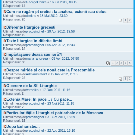
m
V
t
e
Ultimul mesajde
u
GeorgeChirita
«
16 Iun 2012, 09:15
n
u
e
i
s
Răspunsuri:
l
14
e
l
z
t
a
t
c
Cum ne rugăm pt eretici: la anafora, ectenii sau deloc
m
i
j
i
i
V
e
Ultimul mesajde
u
dimitrie
«
18 Mai 2012, 23:30
n
m
t
e
s
Răspunsuri:
l
20
e
u
1
2
i
z
a
t
c
l
t
i
j
i
Diferente liturgice grecesti
i
m
u
n
m
V
t
e
Ultimul mesajde
protosinghel
«
29 Apr 2012, 19:58
l
e
u
e
i
s
Răspunsuri:
19
t
c
l
z
t
a
i
Texte liturgice în diferite limbi
i
m
i
j
m
V
t
e
Ultimul mesajde
u
protosinghel
«
05 Apr 2012, 19:43
n
u
e
i
s
Răspunsuri:
l
14
e
l
z
t
a
t
c
Impărtăşanie deasă sau rară?!
m
i
j
i
i
V
e
Ultimul mesajde
u
maria_andreea
«
05 Apr 2012, 07:50
n
m
t
e
s
Răspunsuri:
l
80
e
u
1
2
3
4
5
i
z
a
t
c
l
t
i
j
i
Despre miride şi cele nouă cete la Proscomidie
i
m
u
n
m
V
t
e
Ultimul mesajde
Administrator3
«
12 Ian 2012, 11:16
l
e
u
e
i
s
Răspunsuri:
22
1
2
t
c
l
z
t
a
i
i
m
i
j
O cerere de la Sf. Liturghie
m
t
e
u
n
V
Ultimul mesajde
Veronika
«
17 Dec 2011, 11:16
u
i
s
l
e
e
Răspunsuri:
2
l
t
a
t
c
z
m
j
i
Ectenia Mare: In pace... / Cu pace...
i
i
e
n
m
V
t
Ultimul mesajde
u
protosinghel
«
23 Noi 2011, 11:18
s
e
u
e
i
Răspunsuri:
l
2
a
c
l
z
t
t
j
Particularităţile Liturghiei patriarhale de la Moscova
i
m
i
i
n
V
t
e
Ultimul mesajde
u
protosinghel
«
31 Oct 2011, 18:59
m
e
e
i
s
Răspunsuri:
l
15
u
c
z
t
a
t
l
Dupa Euharistie...
i
i
j
i
m
V
t
Ultimul mesajde
u
protosinghel
«
22 Aug 2011, 13:10
n
m
e
e
i
Răspunsuri:
l
8
e