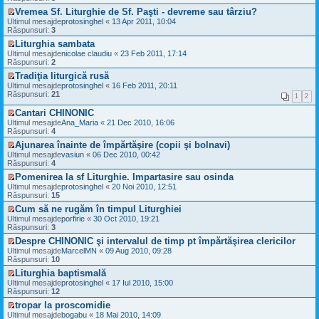
u
s
z
t
t
c
l
a
Vremea Sf. Liturghie de Sf. Paşti - devreme sau târziu?
i
i
i
m
j
V
Ultimul mesajde
u
protosinghel
«
13 Apr 2011, 10:04
m
t
e
n
e
Răspunsuri:
l
3
u
i
s
e
z
t
l
t
a
Liturghia sambata
c
i
i
m
j
V
Ultimul mesajde
i
u
nicolae claudiu
«
23 Feb 2011, 17:14
m
e
n
e
Răspunsuri:
t
l
2
u
s
e
z
i
t
l
a
Tradiţia liturgică rusă
c
i
t
i
m
j
V
Ultimul mesajde
i
u
protosinghel
«
16 Feb 2011, 20:11
m
e
n
e
Răspunsuri:
t
l
21
u
1
2
s
e
z
i
t
l
a
c
i
t
i
Cantari CHINONIC
m
j
i
u
m
V
e
Ultimul mesajde
Ana_Maria
«
21 Dec 2010, 16:06
n
t
l
u
e
s
Răspunsuri:
4
e
i
t
l
z
a
c
t
i
Ajunarea înainte de împărtăşire (copii şi bolnavi)
m
i
j
i
m
V
e
Ultimul mesajde
u
vasiun
«
06 Dec 2010, 00:42
n
t
u
e
s
Răspunsuri:
l
4
e
i
l
z
a
t
c
t
Pomenirea la sf Liturghie. Impartasire sau osinda
m
i
j
i
i
V
e
Ultimul mesajde
u
protosinghel
«
20 Noi 2010, 12:51
n
m
t
e
s
Răspunsuri:
l
15
e
u
i
z
a
t
c
l
t
Cum să ne rugăm în timpul Liturghiei
i
j
i
i
m
V
Ultimul mesajde
u
porfirie
«
30 Oct 2010, 19:21
n
m
t
e
e
Răspunsuri:
l
3
e
u
i
s
z
t
c
l
t
a
Despre CHINONIC şi intervalul de timp pt împărtăşirea clericilor
i
i
i
m
j
V
Ultimul mesajde
u
MarcelMN
«
09 Aug 2010, 09:28
m
t
e
n
e
Răspunsuri:
l
10
u
i
s
e
z
t
l
t
a
Liturghia baptismală
c
i
i
m
j
V
Ultimul mesajde
i
u
protosinghel
«
17 Iul 2010, 15:00
m
e
n
e
Răspunsuri:
t
l
12
u
s
e
z
i
t
l
a
tropar la proscomidie
c
i
t
i
m
j
V
Ultimul mesajde
i
u
bogabu
«
18 Mai 2010, 14:09
m