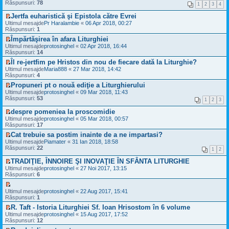
u
e
s
Răspunsuri:
l
78
e
1
2
3
4
i
l
z
a
t
c
t
m
i
j
i
Jertfa euharistică şi Epistola către Evrei
i
e
u
n
m
V
t
Ultimul mesajde
Pr Haralambie
«
06 Apr 2018, 00:27
s
l
e
u
e
i
Răspunsuri:
1
a
t
c
l
z
t
j
i
Împărtăşirea în afara Liturghiei
i
m
i
n
m
V
t
e
Ultimul mesajde
u
protosinghel
«
02 Apr 2018, 16:44
e
u
e
i
s
Răspunsuri:
l
14
c
l
z
t
a
t
Îl re-jertfim pe Hristos din nou de fiecare dată la Liturghie?
i
m
i
j
i
V
t
e
Ultimul mesajde
u
Maria888
«
27 Mar 2018, 14:42
n
m
e
i
s
Răspunsuri:
l
4
e
u
z
t
a
t
c
l
Propuneri pt o nouă ediţie a Liturghierului
i
j
i
i
m
V
Ultimul mesajde
u
protosinghel
«
09 Mar 2018, 11:43
n
m
t
e
e
Răspunsuri:
l
53
e
u
1
2
3
i
s
z
t
c
l
t
a
i
i
despre pomeniea la proscomidie
i
m
j
u
m
V
t
e
Ultimul mesajde
protosinghel
«
05 Mar 2018, 00:57
n
l
u
e
i
s
Răspunsuri:
17
e
t
l
z
t
a
c
i
Cat trebuie sa postim inainte de a ne impartasi?
m
i
j
i
m
V
e
Ultimul mesajde
u
Piamater
«
31 Ian 2018, 18:58
n
t
u
e
s
Răspunsuri:
l
22
e
1
2
i
l
z
a
t
c
t
m
i
j
i
TRADIŢIE, ÎNNOIRE ŞI INOVAŢIE ÎN SFÂNTA LITURGHIE
i
e
u
n
m
V
t
Ultimul mesajde
protosinghel
«
27 Noi 2017, 13:15
s
l
e
u
e
i
Răspunsuri:
6
a
t
c
l
z
t
j
i
i
m
i
n
m
V
t
e
Ultimul mesajde
u
protosinghel
«
22 Aug 2017, 15:41
e
u
e
i
s
Răspunsuri:
l
1
c
l
z
t
a
t
R. Taft - Istoria Liturghiei Sf. Ioan Hrisostom în 6 volume
i
m
i
j
i
V
t
e
Ultimul mesajde
u
protosinghel
«
15 Aug 2017, 17:52
n
m
e
i
s
Răspunsuri:
l
12
e
u
z
t
a
t
c
l