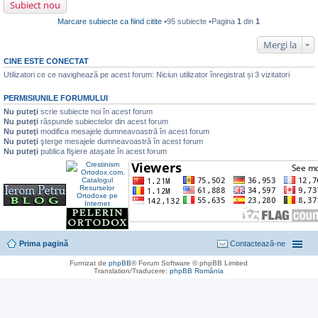
j
i
Subiect nou
e
n
t
s
e
i
Marcare subiecte ca fiind citite
•95 subiecte •Pagina
1
din
1
a
c
t
j
i
n
t
Mergi la
e
i
c
t
CINE ESTE CONECTAT
i
Utilizatori ce ce navighează pe acest forum: Niciun utilizator înregistrat și 3 vizitatori
t
i
t
PERMISIUNILE FORUMULUI
Nu puteţi
scrie subiecte noi în acest forum
Nu puteţi
răspunde subiectelor din acest forum
Nu puteţi
modifica mesajele dumneavoastră în acest forum
Nu puteţi
şterge mesajele dumneavoastră în acest forum
Nu puteţi
publica fişiere ataşate în acest forum
Prima pagină
Contactează-ne
Furnizat de
phpBB
® Forum Software © phpBB Limited
Translation/Traducere:
phpBB România