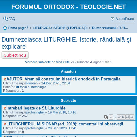
FORUMUL ORTODOX - TEOLOGIE.NET
FAQ
Autentificare
Prima pagină
LITURGICĂ: ISTORIE ŞI EXPLICAŢII
Dumnezeiasca LITURGHIE. Istorie, rânduială şi explicare
Dumnezeiasca LITURGHIE. Istorie, rânduială şi
explicare
Subiect nou
Marcare subiecte ca fiind citite
•95 subiecte •Pagina
1
din
1
Anunţuri
AJUTOR! Vrem să construim biserică ortodoxă în Portugalia.
V
Ultimul mesajde
Floryan
«
24 Dec 2025, 22:04
e
Scrisîn
Off topic si neteologic
z
Răspunsuri:
1
i
u
Subiecte
l
t
Întrebări legate de Sf. Liturghie
i
V
m
Ultimul mesajde
protosinghel
«
19 Mai 2016, 18:16
e
u
Răspunsuri:
252
1
…
10
11
12
13
z
l
i
m
LITURGHIERUL MISIONAR (ed. 2019): comentarii şi observaţii
u
e
V
Ultimul mesajde
protosinghel
«
29 Sep 2020, 17:41
l
s
e
Răspunsuri:
9
t
a
z