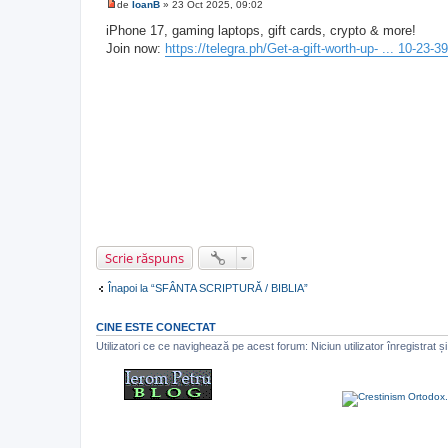
de
IoanB
»
23 Oct 2025, 09:02
M
e
iPhone 17, gaming laptops, gift cards, crypto & more!
s
Join now:
https://telegra.ph/Get-a-gift-worth-up- ... 10-23-3
a
j
n
e
c
i
t
i
t
Scrie răspuns
Înapoi la “SFÂNTA SCRIPTURĂ / BIBLIA”
CINE ESTE CONECTAT
Utilizatori ce ce navighează pe acest forum: Niciun utilizator înregistrat și 