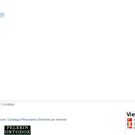
950
1 vizitator