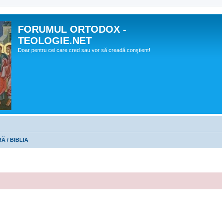
FORUMUL ORTODOX -
TEOLOGIE.NET
Doar pentru cei care cred sau vor să creadă conştient!
Ă / BIBLIA