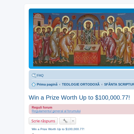
FAQ
Prima pagină
TEOLOGIE ORTODOXĂ
SFÂNTA SCRIPTUR
Win a Prize Worth Up to $100,000.77!
Reguli forum
Regulamentul general al forumului
Scrie răspuns
Win a Prize Worth Up to $100,000.77!