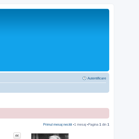
Autentificare
Primul mesaj necitit
•1 mesaj •Pagina
1
din
1
Citat