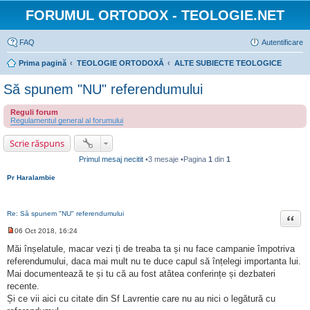
FORUMUL ORTODOX - TEOLOGIE.NET
FAQ
Autentificare
Prima pagină
TEOLOGIE ORTODOXĂ
ALTE SUBIECTE TEOLOGICE
Să spunem "NU" referendumului
Reguli forum
Regulamentul general al forumului
Scrie răspuns
Primul mesaj necitit
•3 mesaje •Pagina
1
din
1
Pr Haralambie
Re: Să spunem "NU" referendumului
Citat
06 Oct 2018, 16:24
M
e
Măi înșelatule, macar vezi ți de treaba ta și nu face campanie împotriva
s
referendumului, daca mai mult nu te duce capul să înțelegi importanta lui.
a
j
Mai documentează te și tu că au fost atâtea conferințe și dezbateri
n
recente.
e
c
Și ce vii aici cu citate din Sf Lavrentie care nu au nici o legătură cu
i