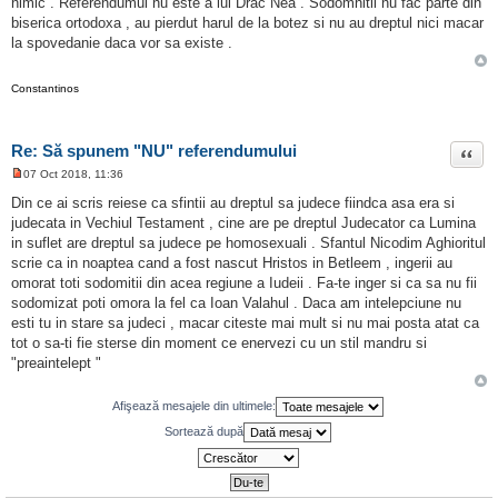
nimic . Referendumul nu este a lui Drac Nea . Sodomnitii nu fac parte din
biserica ortodoxa , au pierdut harul de la botez si nu au dreptul nici macar
la spovedanie daca vor sa existe .
Constantinos
Re: Să spunem "NU" referendumului
Citat
07 Oct 2018, 11:36
M
e
Din ce ai scris reiese ca sfintii au dreptul sa judece fiindca asa era si
s
judecata in Vechiul Testament , cine are pe dreptul Judecator ca Lumina
a
j
in suflet are dreptul sa judece pe homosexuali . Sfantul Nicodim Aghioritul
n
scrie ca in noaptea cand a fost nascut Hristos in Betleem , ingerii au
e
c
omorat toti sodomitii din acea regiune a Iudeii . Fa-te inger si ca sa nu fii
i
sodomizat poti omora la fel ca Ioan Valahul . Daca am intelepciune nu
t
i
esti tu in stare sa judeci , macar citeste mai mult si nu mai posta atat ca
t
tot o sa-ti fie sterse din moment ce enervezi cu un stil mandru si
"preaintelept "
Afişează mesajele din ultimele:
Sortează după