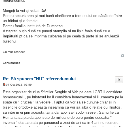
referendumul.
t
i
t
Mergeți la vot și votați Da!
Pentru securizarea și mai bună clarificare a termenului de căsătorie între
un bărbat și o femeie.
Pentru familia instituită de Dumnezeu.
Asteptati puțin după ce puneți stampila și nu lipiti foaia după ce o
împăturiți pt că se imprima culoarea și pe cealaltă parte și se anulează
buletinul.
Cu mult respect.
Constantinos
Re: Să spunem "NU" referendumului
Citat
07 Oct 2018, 07:59
M
e
Este organizat de ziua Sfintilor Serghie si Vah pe care LGBT ii considera
s
homosexuali , pe hristosul lor il considera homosexual si il urmeaza pe la
a
j
spate cu " crucea " la vedere . Faptul ca vor sa se cunune chiar si in
n
bisericile ortodoxe aceasta inseamna ca vor sa aiba o relatie cu Hristos ,
e
c
sa intre in ei prin aceasta taina dar apoi sa-l sodomizeze . Sa nu fie ca
i
Romania sa piarda apoi sute de milioane de euro pentru educatia "
t
i
inversa " desfasurata pe parcursul a zeci de ani ca in 4 ani nu reusesc
t