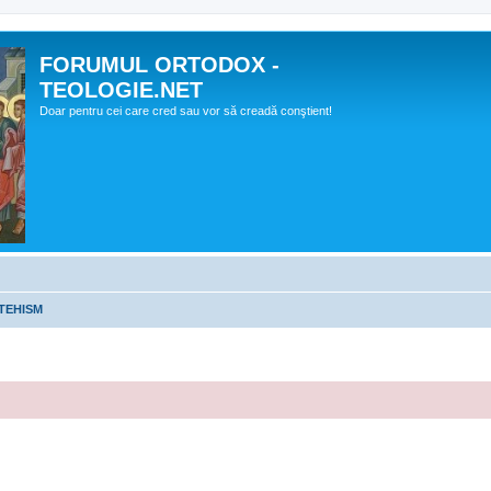
FORUMUL ORTODOX -
TEOLOGIE.NET
Doar pentru cei care cred sau vor să creadă conştient!
TEHISM