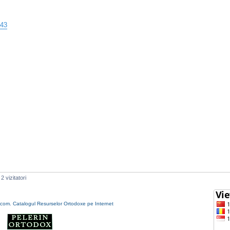
443
2 vizitatori