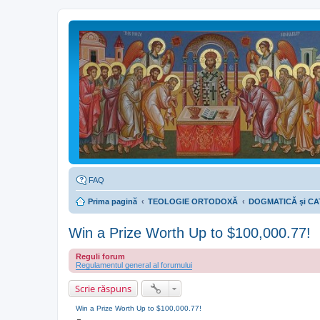
FAQ
Prima pagină
TEOLOGIE ORTODOXĂ
DOGMATICĂ şi CA
Win a Prize Worth Up to $100,000.77!
Reguli forum
Regulamentul general al forumului
Scrie răspuns
Win a Prize Worth Up to $100,000.77!