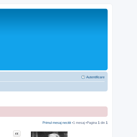
Autentificare
Primul mesaj necitit
•1 mesaj •Pagina
1
din
1
Citat