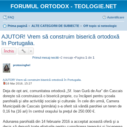
FORUMUL ORTODOX - TEOLOGIE.NET
FAQ
Autentificare
Prima pagină
ALTE CATEGORII DE SUBIECTE
Off topic si neteologic
AJUTOR! Vrem să construim biserică ortodoxă
în Portugalia.
Închis
Primul mesaj necitit
•2 mesaje •Pagina
1
din
1
protosinghel
AJUTOR! Vrem să construim biserică ortodoxă în Portugalia.
16 Mar 2016, 15:27
M
e
Deja de opt ani, comunitatea ortodoxă „Sf. Ioan Gură de Aur” din Cascais
s
doreşte să construiască o biserică proprie, cu încăperi pentru şcoala
a
j
parohială şi alte activităţi sociale şi culturale. În cele din urmă, Camera
n
Municipală de Cascais (primăria) s-a oferit să vândă parohiei un teren de
e
c
0,16 ha (16 ari) în centrul oraşului la preţul de 250.000 €.
i
t
i
Adunarea parohială din 14 februarie 2016 a acceptat această oferă şi a
t
decis să depună toate eforturile pentru cumpărarea terenului şi începerea