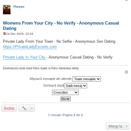
Floryan
Womens From Your City - No Verify - Anonymous Casual
Dating
24 Dec 2025, 22:04
M
e
Private Lady From Your Town - No Selfie - Anonymous Sex Dating
s
https://PrivateLadyEscorts.com
a
j
n
Private Lady In Your City
- Anonymous Casual Dating - No Verify
e
c
i
Dumnezeu este totul întru toate si întru nimenea nimic
t
i
t
Afişează mesajele din ultimele:
Sortează după
Închis
2 mesaje •Pagina
1
din
1
Mergi la