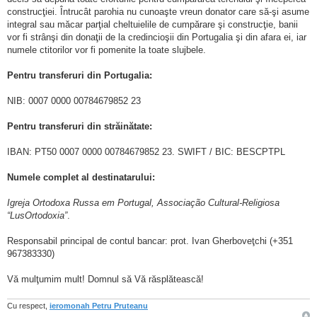
construcţiei. Întrucât parohia nu cunoaşte vreun donator care să-şi asume
integral sau măcar parţial cheltuielile de cumpărare şi construcţie, banii
vor fi strânşi din donaţii de la credincioşii din Portugalia şi din afara ei, iar
numele ctitorilor vor fi pomenite la toate slujbele.
Pentru transferuri din Portugalia:
NIB: 0007 0000 00784679852 23
Pentru transferuri din străinătate:
IBAN: PT50 0007 0000 00784679852 23. SWIFT / BIC: BESCPTPL
Numele complet al destinatarului:
Igreja Ortodoxa Russa em Portugal, Associação Cultural-Religiosa
“LusOrtodoxia”
.
Responsabil principal de contul bancar: prot. Ivan Gherboveţchi (+351
967383330)
Vă mulţumim mult! Domnul să Vă răsplătească!
Cu respect,
ieromonah Petru Pruteanu