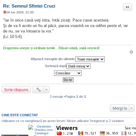
Re: Semnul Sfintei Cruci
Citat
06 Iun 2020, 21:30
M
e
"Iar în orice casă veţi intra, întâi ziceţi: Pace casei acesteia.
s
Şi de va fi acolo un fiu al păcii, pacea voastră se va odihni peste el, iar
a
j
de nu, se va întoarce la voi."
n
(Lc.10:5-6)
e
c
i
Dragostea unește și străbate lumile... Răsari odată, viață veșnică!
t
i
t
Afişează mesajele din ultimele:
Sortează după
Scrie răspuns
3 mesaje •Pagina
1
din
1
Mergi la
CINE ESTE CONECTAT
Utilizatori ce ce navighează pe acest forum: Niciun utilizator înregistrat și 2 vizitatori