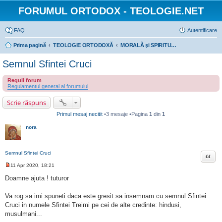
FORUMUL ORTODOX - TEOLOGIE.NET
FAQ
Autentificare
Prima pagină
TEOLOGIE ORTODOXĂ
MORALĂ şi SPIRITUALITATE: aspecte practice ale vieţuirii ortodoxe
Semnul Sfintei Cruci
Reguli forum
Regulamentul general al forumului
Scrie răspuns
Primul mesaj necitit
•3 mesaje •Pagina
1
din
1
nora
Semnul Sfintei Cruci
Citat
11 Apr 2020, 18:21
M
e
Doamne ajuta ! tuturor
s
a
j
Va rog sa imi spuneti daca este gresit sa insemnam cu semnul Sfintei
n
Cruci in numele Sfintei Treimi pe cei de alte credinte: hindusi,
e
c
musulmani...
i