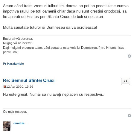
t
i
Acum când traim vremuri tulburi imi doresc sa pot sa pecetluiesc cumva
t
impotriva raului pe toti oamenii chiar daca nu sunt crestini ortodocsi, sa
fie aparati de Hristos prin Sfanta Cruce de boli si necazuri.
Multa sanatate tuturor si Dumnezeu sa va ocroteasca!
Bucuraţi-vă pururea.
Rugaţi-vă neîncetat.
Daţi mulţumire pentru toate, căci aceasta este voia lui Dumnezeu, întru Hristos Iisus,
pentru voi.
Pr Haralambie
Re: Semnul Sfintei Cruci
Citat
12 Apr 2020, 15:26
M
e
Nu este greșit. Numai sa nu aveți neplăceri cu respectivii...
s
a
j
n
e
Cu mult respect.
c
i
t
dimitrie
i
t