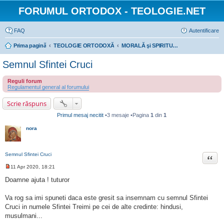
FORUMUL ORTODOX - TEOLOGIE.NET
FAQ
Autentificare
Prima pagină
TEOLOGIE ORTODOXĂ
MORALĂ şi SPIRITUALITATE: aspecte practice ale vieţuirii ortodoxe
Semnul Sfintei Cruci
Reguli forum
Regulamentul general al forumului
Scrie răspuns
Primul mesaj necitit
•3 mesaje •Pagina
1
din
1
nora
Semnul Sfintei Cruci
Citat
11 Apr 2020, 18:21
M
e
Doamne ajuta ! tuturor
s
a
j
Va rog sa imi spuneti daca este gresit sa insemnam cu semnul Sfintei
n
Cruci in numele Sfintei Treimi pe cei de alte credinte: hindusi,
e
c
musulmani...
i