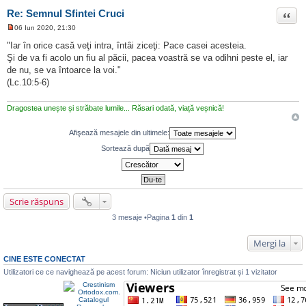
Re: Semnul Sfintei Cruci
Citat
06 Iun 2020, 21:30
M
e
"Iar în orice casă veţi intra, întâi ziceţi: Pace casei acesteia.
s
Şi de va fi acolo un fiu al păcii, pacea voastră se va odihni peste el, iar
a
j
de nu, se va întoarce la voi."
n
(Lc.10:5-6)
e
c
i
Dragostea unește și străbate lumile... Răsari odată, viață veșnică!
t
i
t
Afişează mesajele din ultimele:
Sortează după
Scrie răspuns
3 mesaje •Pagina
1
din
1
Mergi la
CINE ESTE CONECTAT
Utilizatori ce ce navighează pe acest forum: Niciun utilizator înregistrat și 1 vizitator