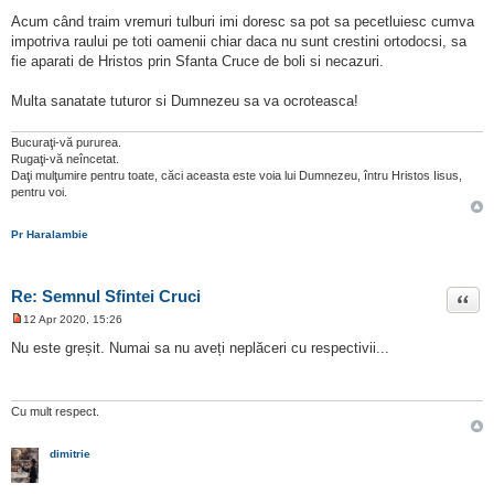
t
i
Acum când traim vremuri tulburi imi doresc sa pot sa pecetluiesc cumva
t
impotriva raului pe toti oamenii chiar daca nu sunt crestini ortodocsi, sa
fie aparati de Hristos prin Sfanta Cruce de boli si necazuri.
Multa sanatate tuturor si Dumnezeu sa va ocroteasca!
Bucuraţi-vă pururea.
Rugaţi-vă neîncetat.
Daţi mulţumire pentru toate, căci aceasta este voia lui Dumnezeu, întru Hristos Iisus,
pentru voi.
Pr Haralambie
Re: Semnul Sfintei Cruci
Citat
12 Apr 2020, 15:26
M
e
Nu este greșit. Numai sa nu aveți neplăceri cu respectivii...
s
a
j
n
e
Cu mult respect.
c
i
t
dimitrie
i
t