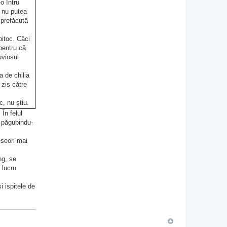
o întru
i nu putea
 prefăcută
bitoc. Căci
 pentru că
uviosul
 de chilia
 zis către
c, nu ştiu.
acum i se
În felul
, păgubindu-
a. Iar
ce aveţi
eseori mai
nşelaţi de
au la
ng, se
n lucru
ţi cei ce
 ispitele de
de când ai