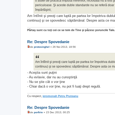
j
o astfel de practică impusă mirenilor, niciodată nu a fost ş
n
periculoase. Şi aceste duble standarde nu se referă doar la
e
c
împărtăşirii;
i
Am întîlnit şi preoţi care luptă pe partea lor împotriva dublu
t
i
continuu) şi se spovedesc săptămânal. Despre asta ce mai
t
Părtaş sunt cu toţi cei ce se tem de Tine şi păzesc poruncile Tale
Re: Despre Spovedanie
de
protosinghel
»
26 Noi 2013, 18:56
M
e
s
a
j
Am întîlnit şi preoţi care luptă pe partea lor împotriva dubl
n
continuu) şi se spovedesc săptămânal. Despre asta ce ma
e
c
- Aceştia sunt puţini
i
- Au evlavie, dar nu au cunoştinţă
t
i
- Nu se ştie cât o vor ţine
t
- Chiar dacă o vor ţine, nu pot fi luaţi drept regulă.
Cu respect,
ieromonah Petru Pruteanu
Re: Despre Spovedanie
de
porfirie
»
15 Dec 2013, 00:25
M