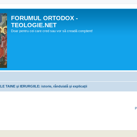
FORUMUL ORTODOX -
TEOLOGIE.NET
Doar pentru cei care cred sau vor să creadă conştient!
E TAINE şi IERURGIILE: istorie, rânduială şi explicaţii
P