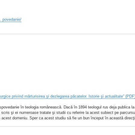
.. povedanie/
turgice privind mărturisirea şi dezlegarea păcatelor. Istorie şi actualitate” (PDF
re spovedanie în teologia românească. Dacă în 1894 teologul rus deja publica l
u scris şi ei numeroase tratate şi studii cu referire la acest subiect pe parcurs
n acest domeniu. Sper ca acest studiu să fie un bun început în această direcţi