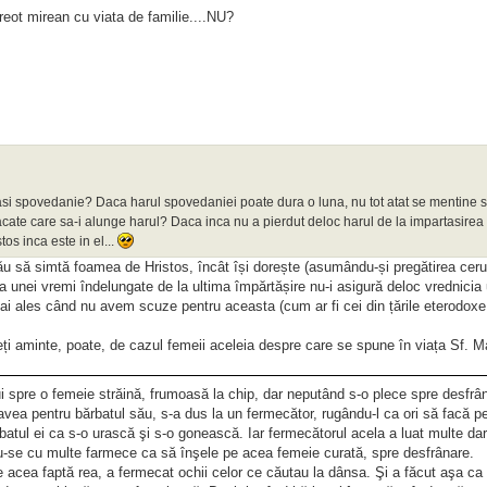
eot mirean cu viata de familie....NU?
asi spovedanie? Daca harul spovedaniei poate dura o luna, nu tot atat se mentine si
cate care sa-i alunge harul? Daca inca nu a pierdut deloc harul de la impartasirea 
os inca este in el...
u să simtă foamea de Hristos, încât își dorește (asumându-și pregătirea ceru
 unei vremi îndelungate de la ultima împărtășire nu-i asigură deloc vrednicia
mai ales când nu avem scuze pentru aceasta (cum ar fi cei din țările eterodox
i aminte, poate, de cazul femeii aceleia despre care se spune în viața Sf. M
lui spre o femeie străină, frumoasă la chip, dar neputând s-o plece spre desfrâ
 avea pentru bărbatul său, s-a dus la un fermecător, rugându-l ca ori să facă p
atul ei ca s-o urască şi s-o gonească. Iar fermecătorul acela a luat multe dar
du-se cu multe farmece ca să înşele pe acea femeie curată, spre desfrânare.
acea faptă rea, a fermecat ochii celor ce căutau la dânsa. Şi a făcut aşa ca 