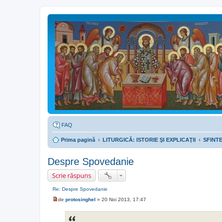
FAQ
Prima pagină
LITURGICĂ: ISTORIE ŞI EXPLICAŢII
SFINTEL
Despre Spovedanie
Scrie răspuns
Re: Despre Spovedanie
de
protosinghel
»
20 Noi 2013, 17:47
M
e
s
a