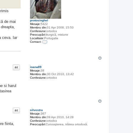
trimis
protosinghel
scă de mai
Mesaje:
5422
 dreapta,
Membru din:
01 Apr 2008, 15:53
Confesiune:
ortodox
Preocupări:
liturgică, misiune
a ceva. Iar
Localitate:
Portugalia
Contact:
C
o
n
t
a
c
Citat
t
ioana89
e
Mesaje:
38
a
Membru din:
30 Oct 2010, 13:42
z
Confesiune:
ortodox
ă
p
e si harul
e
tasirea
p
r
o
t
o
Citat
s
silvestru
i
Mesaje:
367
n
Membru din:
09 Apr 2010, 14:28
g
Confesiune:
ortodox
e fiinta,
h
Preocupări:
Cunoaşterea, trăirea ortodoxă.
e
l