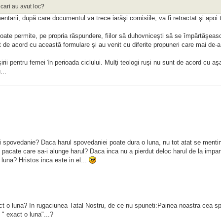
icari au avut loc?
ntarii, după care documentul va trece iarăşi comisiile, va fi retractat şi apoi 
poate permite, pe propria răspundere, fiilor să duhovniceşti să se împărtăşea
t de acord cu această formulare şi au venit cu diferite propuneri care mai de-a
şirii pentru femei în perioada ciclului. Mulţi teologi ruşi nu sunt de acord cu aş
...
i spovedanie? Daca harul spovedaniei poate dura o luna, nu tot atat se mentin
pacate care sa-i alunge harul? Daca inca nu a pierdut deloc harul de la impar
 luna? Hristos inca este in el...
xact o luna? In rugaciunea Tatal Nostru, de ce nu spuneti:Painea noastra cea spr
" exact o luna"...?