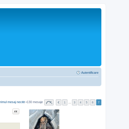
Autentificare
rimul mesaj necitit
•130 mesaje
1
…
3
4
5
6
7
Citat