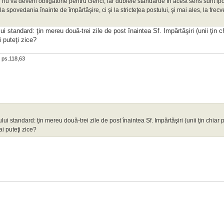
i nu va deveni obligatorie pentru clerici, iar dublele standarde în acest sens sunt ipo
 spovedania înainte de împărtăşire, ci şi la stricteţea postului, şi mai ales, la frec
lui standard: ţin mereu două-trei zile de post înaintea Sf. Impărtăşiri (unii ţin c
 puteţi zice?
.
ps.118,63
ului standard: ţin mereu două-trei zile de post înaintea Sf. Impărtăşiri (unii ţin chiar 
i puteţi zice?