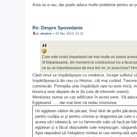
e
Asta nu e rau, dar poate aduce multe probleme pentru un pr
s
a
j
n
e
c
Re: Despre Spovedanie
i
t
de
dimitrie
»
20 Dec 2013, 21:31
i
M
t
e
s
a
j
n
Care este rostul impartasirii de mai multe ori avand acee
e
c
Sf Impartasanie, din moment ce credinciosul nu a facut pa
i
ce sa se impartaseasca de inca trei ori, in acea luna? Hrist
t
i
Când omul se împărtășește cu vrednicie, începe sufletul să
t
împărtășească din nou cu Hristos, cât mai curând. Trecerea
cuminecări. Primejdia unei împărtășiri rare nu este mică, 
biserica este departe de ei (la sute de kilometri uneori).
Menționez numai un caz edificator în acest sens. Vă aduceț
Egipteanul ... , dar mai bine vă redau istorisirea:
Un egiptean iubitor de păcate, fiind rănit de pofta păcatu
pentru curăţia ei şi pentru cinstea şi dragostea pe care o
aceea să-l iubească; ori cu farmecele sale să facă pe bărb
egiptean şi a făcut obişnuitele sale meşteşugiri, sârguin
Apoi neputând să înduplece mintea ei cea nemişcată spre 