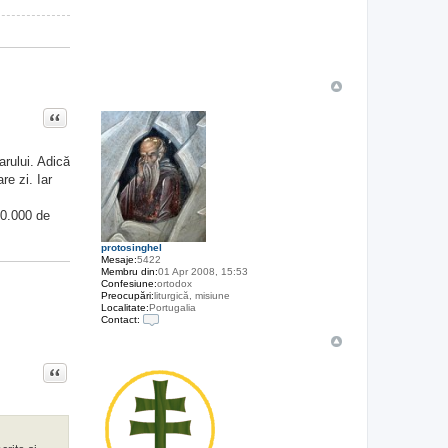
Citat
arului. Adică
re zi. Iar
10.000 de
protosinghel
Mesaje:
5422
Membru din:
01 Apr 2008, 15:53
Confesiune:
ortodox
Preocupări:
liturgică, misiune
Localitate:
Portugalia
Contact:
C
o
n
Citat
t
a
c
t
e
a
z