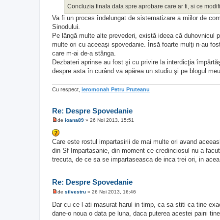
j
Concluzia finala data spre aprobare care ar fi, si ce modif
n
Va fi un proces îndelungat de sistematizare a miilor de come
e
c
Sinodului.
i
Pe lângă multe alte prevederi, există ideea că duhovnicul 
t
i
multe ori cu aceeaşi spovedanie. Însă foarte mulţi n-au fos
t
care m-ai de-a stânga.
Dezbateri aprinse au fost şi cu privire la interdicţia împărtă
despre asta în curând va apărea un studiu şi pe blogul meu
Cu respect,
ieromonah Petru Pruteanu
Re: Despre Spovedanie
de
ioana89
»
26 Noi 2013, 15:51
M
e
s
Care este rostul impartasirii de mai multe ori avand aceeas
a
j
din Sf Impartasanie, din moment ce credinciosul nu a facut 
n
trecuta, de ce sa se impartaseasca de inca trei ori, in acea
e
c
i
t
Re: Despre Spovedanie
i
t
de
silvestru
»
26 Noi 2013, 16:46
M
e
Dar cu ce l-ati masurat harul in timp, ca sa stiti ca tine e
s
dane-o noua o data pe luna, daca puterea acestei paini tine 
a
j