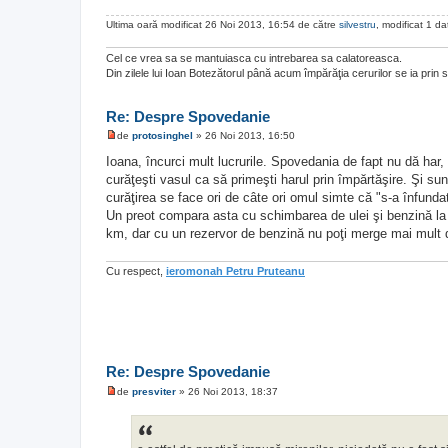
n
e
Ultima oară modificat 26 Noi 2013, 16:54 de către
silvestru
, modificat 1 dat
c
i
Cel ce vrea sa se mantuiasca cu intrebarea sa calatoreasca.
t
i
Din zilele lui Ioan Botezătorul până acum împărăţia cerurilor se ia prin 
t
Re: Despre Spovedanie
de
protosinghel
»
26 Noi 2013, 16:50
M
e
Ioana, încurci mult lucrurile. Spovedania de fapt nu dă har
s
curăţeşti vasul ca să primeşti harul prin împărtăşire. Şi su
a
j
curăţirea se face ori de câte ori omul simte că "s-a înfundat f
n
Un preot compara asta cu schimbarea de ulei şi benzină la ma
e
c
km, dar cu un rezervor de benzină nu poţi merge mai mult 
i
t
i
Cu respect,
ieromonah Petru Pruteanu
t
Re: Despre Spovedanie
de
presviter
»
26 Noi 2013, 18:37
M
e
s
a