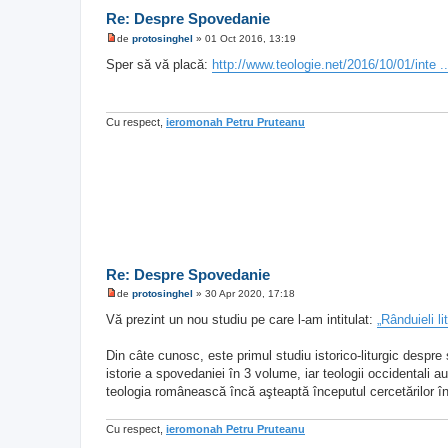
Re: Despre Spovedanie
de
protosinghel
»
01 Oct 2016, 13:19
M
e
Sper să vă placă:
http://www.teologie.net/2016/10/01/inte .
s
a
j
n
e
Cu respect,
ieromonah Petru Pruteanu
c
i
t
i
t
Re: Despre Spovedanie
de
protosinghel
»
30 Apr 2020, 17:18
M
e
Vă prezint un nou studiu pe care l-am intitulat:
„Rânduieli li
s
a
j
Din câte cunosc, este primul studiu istorico-liturgic desp
n
istorie a spovedaniei în 3 volume, iar teologii occidentali a
e
c
teologia românească încă aşteaptă începutul cercetărilor î
i
t
i
Cu respect,
ieromonah Petru Pruteanu
t