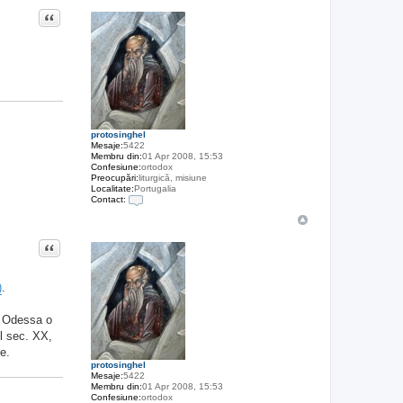
Citat
protosinghel
Mesaje:
5422
Membru din:
01 Apr 2008, 15:53
Confesiune:
ortodox
Preocupări:
liturgică, misiune
Localitate:
Portugalia
Contact:
C
o
n
Citat
t
a
c
t
)
.
e
a
z
a Odessa o
ă
p
ul sec. XX,
e
e.
p
r
protosinghel
o
Mesaje:
5422
t
Membru din:
01 Apr 2008, 15:53
o
Confesiune:
ortodox