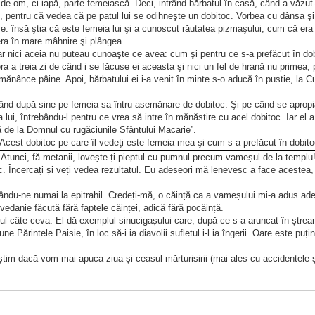
de om, ci iapă, parte femeiască. Deci, intrând bărbatul în casă, când a văzut-
, pentru că vedea că pe patul lui se odihneşte un dobitoc. Vorbea cu dânsa ş
. însă ştia că este femeia lui şi a cunoscut răutatea pizmaşului, cum că era
era în mare mâhnire şi plângea.
dar nici aceia nu puteau cunoaşte ce avea: cum şi pentru ce s-a prefăcut în do
ra a treia zi de când i se făcuse ei aceasta şi nici un fel de hrană nu primea,
mănânce pâine. Apoi, bărbatului ei i-a venit în minte s-o aducă în pustie, la C
uând după sine pe femeia sa întru asemănare de dobitoc. Şi pe când se apropia
a lui, întrebându-l pentru ce vrea să intre în mănăstire cu acel dobitoc. Iar el a
ă de la Domnul cu rugăciunile Sfântului Macarie”.
 „Acest dobitoc pe care îl vedeţi este femeia mea şi cum s-a prefăcut în dobito
ustă nicidecum”. Iar fraţii auzind acestea, au mers să spună sfântului, căruia 
? Atunci, fă metanii, lovește-ți pieptul cu pumnul precum vameșul de la templu! 
c. Încercați și veți vedea rezultatul. Eu adeseori mă lenevesc a face acestea
ruia acum i se descoperise despre femeie şi se ruga lui Dumnezeu pentru dâns
l cel adus, sfântul a zis către dânşii: „Voi singuri sunteţi dobitoace, de vreme 
ndu-ne numai la epitrahil. Credeți-mă, o căință ca a vameșului mi-a adus ad
eie şi nu este schimbată întru altă fire; ci aşa se vede ochilor voştri celor î
ovedanie făcută fără
faptele căinței
, adică fără
pocăință.
se, şi îndată a făcut-o pe ea să fie în chipul său cel dintâi, şi toţi cei ce căut
ul câte ceva. El dă exemplul sinucigașului care, după ce s-a aruncat în ștrea
ne Părintele Paisie, în loc să-i ia diavolii sufletul i-l ia îngerii. Oare este puți
şit sănătoasă. Şi au mulţumit lui Dumnezeu, bărbatul şi femeia, precum şi to
eie, ca adeseori să meargă la sfânta biserică şi să se împărtăşească cu
tim dacă vom mai apuca ziua și ceasul mărturisirii (mai ales cu accidentele și
ea el -, a venit asupra ta acea ispită, fiindcă cinci săptămâni au trecut, 
 şi sfătuin-du-i pe amândoi, i-a liberat în pace.