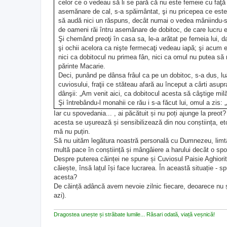
celor ce o vedeau să li se pară că nu este femeie cu faţă 
asemănare de cal, s-a spăimântat, şi nu pricepea ce este
să audă nici un răspuns, decât numai o vedea mâniindu-se
de oameni răi întru asemănare de dobitoc, de care lucru 
Şi chemând preoţi în casa sa, le-a arătat pe femeia lui, 
şi ochii acelora ca nişte fermecaţi vedeau iapă; şi acum e
nici ca dobitocul nu primea fân, nici ca omul nu putea să 
părinte Macarie.
Deci, punând pe dânsa frâul ca pe un dobitoc, s-a dus, l
cuviosului, fraţii ce stăteau afară au început a cârti asupr
dânşii: „Am venit aici, ca dobitocul acesta să câştige mil
Şi întrebându-l monahii ce rău i s-a făcut lui, omul a zis:
Iată acum sunt trei zile de când nici un fel de hrană nu g
Iar cu spovedania... , ai păcătuit și nu poți ajunge la preot
descoperise şi se ruga lui Dumnezeu pentru dânsa.
acesta se ușurează și sensibilizează din nou conștiința, et
Iar fraţii auzind aceasta, au mers să spună sfântului, că
mă nu puțin.
spunându-i fraţii despre acest lucru şi arătându-i dobitocu
Să nu uităm legătura noastră personală cu Dumnezeu, limtâ
ochi dobitoceşti, iar ea precum este făcută, aşa rămâne fem
multă pace în conștiință și mângâiere a harului decât o sp
farmece”. Deci, sfinţind apă, a turnat pe capul ei, rugându-
Despre puterea căinței ne spune și Cuviosul Paisie Aghiorit
dânsa au văzut-o că este femeie, cu faţă de om.
căiește, însă lațul își face lucrarea. În această situație - spu
Apoi, poruncind să-i dea ei să mănânce, a făcut-o desăvâr
acesta?
vedeau această minune.
Apoi, sfântul a învăţat pe fem
De căință adâncă avem nevoie zilnic fiecare, deoarece nu ș
preacuratele lui Hristos Taine, „căci pentru aceea – zic
azi).
fost părtaşă dumnezeieştilor Taine”
. Astfel învăţându-i
Dragostea unește și străbate lumile... Răsari odată, viață veșnică!