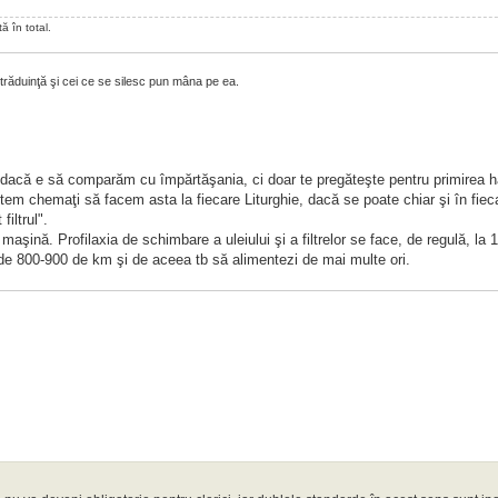
ă în total.
străduinţă şi cei ce se silesc pun mâna pe ea.
, dacă e să comparăm cu împărtăşania, ci doar te pregăteşte pentru primirea h
ntem chemaţi să facem asta la fiecare Liturghie, dacă se poate chiar şi în fieca
iltrul".
şină. Profilaxia de schimbare a uleiului şi a filtrelor se face, de regulă, la 
de 800-900 de km şi de aceea tb să alimentezi de mai multe ori.