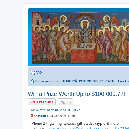
FAQ
Prima pagină
LITURGICĂ: ISTORIE ŞI EXPLICAŢII
Laudele
Win a Prize Worth Up to $100,000.77!
Scrie răspuns
Win a Prize Worth Up to $100,000.77!
de
IoanB
»
23 Oct 2025, 09:08
M
e
iPhone 17, gaming laptops, gift cards, crypto & more!
s
Join now:
https://telegra.ph/Get-a-gift-worth-up- ... 10-23-5
a