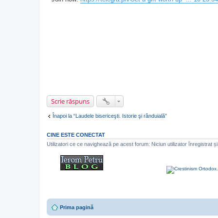
j
n
e
c
i
t
i
t
Scrie răspuns
Înapoi la “Laudele bisericeşti. Istorie şi rânduială”
CINE ESTE CONECTAT
Utilizatori ce ce navighează pe acest forum: Niciun utilizator înregistrat și 
Prima pagină