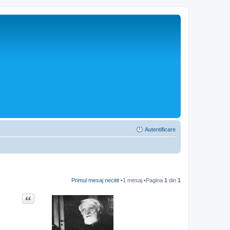
Autentificare
Primul mesaj necitit
•1 mesaj •Pagina
1
din
1
Citat