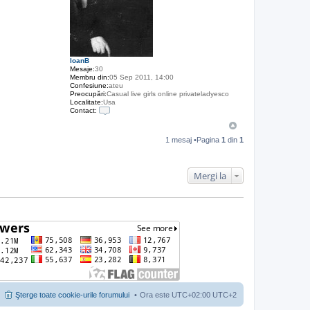
IoanB
Mesaje:
30
Membru din:
05 Sep 2011, 14:00
Confesiune:
ateu
Preocupări:
Casual live girls online privateladyesco
Localitate:
Usa
Contact:
C
o
n
1 mesaj •Pagina
1
din
1
t
a
c
t
Mergi la
e
a
z
ă
p
e
I
o
a
n
B
Şterge toate cookie-urile forumului
Ora este UTC+02:00 UTC+2