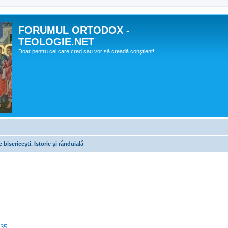
FORUMUL ORTODOX -
TEOLOGIE.NET
Doar pentru cei care cred sau vor să creadă conştient!
 bisericeşti. Istorie şi rânduială
435