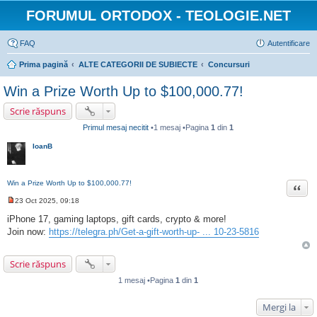
FORUMUL ORTODOX - TEOLOGIE.NET
FAQ
Autentificare
Prima pagină
ALTE CATEGORII DE SUBIECTE
Concursuri
Win a Prize Worth Up to $100,000.77!
Scrie răspuns
Primul mesaj necitit
•1 mesaj •Pagina
1
din
1
IoanB
Win a Prize Worth Up to $100,000.77!
Citat
23 Oct 2025, 09:18
M
e
iPhone 17, gaming laptops, gift cards, crypto & more!
s
Join now:
https://telegra.ph/Get-a-gift-worth-up- ... 10-23-5816
a
j
n
e
Scrie răspuns
c
i
1 mesaj •Pagina
1
din
1
t
i
t
Mergi la