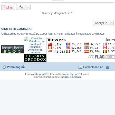
Închis
3 mesaje •Pagina
1
din
1
Mergi la
CINE ESTE CONECTAT
Utilizatori ce ce navighează pe acest forum: Niciun utilizator înregistrat și 1 vizitator
Prima pagină
Contactează-ne
Furnizat de
phpBB
® Forum Software © phpBB Limited
Translation/Traducere:
phpBB România