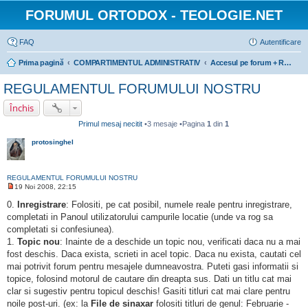
FORUMUL ORTODOX - TEOLOGIE.NET
FAQ
Autentificare
Prima pagină
COMPARTIMENTUL ADMINISTRATIV
Accesul pe forum + Regulamentul
REGULAMENTUL FORUMULUI NOSTRU
Închis
Primul mesaj necitit
•3 mesaje •Pagina
1
din
1
protosinghel
REGULAMENTUL FORUMULUI NOSTRU
19 Noi 2008, 22:15
M
e
0.
Inregistrare
: Folositi, pe cat posibil, numele reale pentru inregistrare,
s
completati in Panoul utilizatorului campurile locatie (unde va rog sa
a
j
completati si confesiunea).
n
1.
Topic nou
: Inainte de a deschide un topic nou, verificati daca nu a mai
e
c
fost deschis. Daca exista, scrieti in acel topic. Daca nu exista, cautati cel
i
mai potrivit forum pentru mesajele dumneavostra. Puteti gasi informatii si
t
i
topice, folosind motorul de cautare din dreapta sus. Dati un titlu cat mai
t
clar si sugestiv pentru topicul deschis! Gasiti titluri cat mai clare pentru
noile post-uri. (ex: la
File de sinaxar
folositi titluri de genul: Februarie -