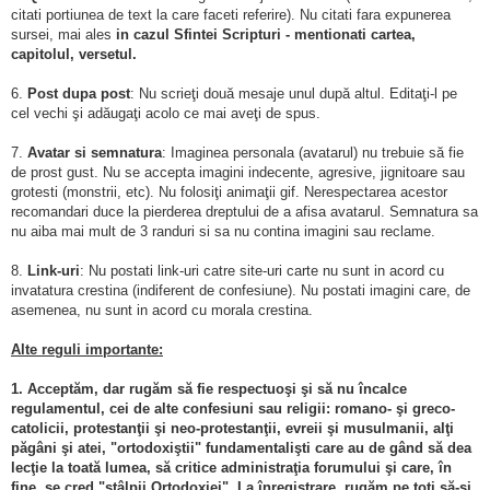
citati portiunea de text la care faceti referire). Nu citati fara expunerea
sursei, mai ales
in cazul Sfintei Scripturi - mentionati cartea,
capitolul, versetul.
6.
Post dupa post
: Nu scrieţi două mesaje unul după altul. Editaţi-l pe
cel vechi şi adăugaţi acolo ce mai aveţi de spus.
7.
Avatar si semnatura
: Imaginea personala (avatarul) nu trebuie să fie
de prost gust. Nu se accepta imagini indecente, agresive, jignitoare sau
grotesti (monstrii, etc). Nu folosiţi animaţii gif. Nerespectarea acestor
recomandari duce la pierderea dreptului de a afisa avatarul. Semnatura sa
nu aiba mai mult de 3 randuri si sa nu contina imagini sau reclame.
8.
Link-uri
: Nu postati link-uri catre site-uri carte nu sunt in acord cu
invatatura crestina (indiferent de confesiune). Nu postati imagini care, de
asemenea, nu sunt in acord cu morala crestina.
Alte reguli importante:
1. Acceptăm, dar rugăm să fie respectuoşi şi să nu încalce
regulamentul, cei de alte confesiuni sau religii: romano- şi greco-
catolicii, protestanţii şi neo-protestanţii, evreii şi musulmanii, alţi
păgâni şi atei, "ortodoxiştii" fundamentalişti care au de gând să dea
lecţie la toată lumea, să critice administraţia forumului şi care, în
fine, se cred "stâlpii Ortodoxiei". La înregistrare, rugăm pe toţi să-şi