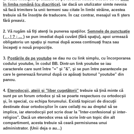
n
în limba română (cu diacritice)
, iar dacă un utulizator simte nevoia
e
c
să facă trimitere la unii termeni sau citate în limbi străine, acestea
i
trebuie să fie însoţite de traducere. În caz contrar, mesajul va fi şters
t
i
fără preaviz.
t
2. Vă rugăm să fiţi atenţi la punerea spaţiilor.
Semnele de punctuaţie
( . , ! ? ; ... )
se pun imediat după cuvânt (fără spaţiu), apoi urmează
obligatoriu un spaţiu şi numai după aceea continuaţi fraza sau
începeţi o nouă propoziţie.
3.
Postările de pe youtube
se dau nu cu link simplu, cu încorporarea
codului youtube, în codul BB. Dintr-un link youtube se iau
caracterele care sunt între "=" şi "&", şi se pun între parantezele pe
care le generează forumul după ce apăsaţi butonul "youtube" din
panou.
4.
Eterodocşii, ateiii şi "liber cugetătorii"
trebuie să ţină minte că
sunt pe un forum ortodox şi să se poarte respectuos cu ortodocşii
şi, în special, cu echipa forumului. Există topicuri de discuţii
destinate doar ortodocşilor în care ceilalţi nu au dreptul să se
implice, iar eterodocşii pot scrie doar la "Inter-confesional şi inter-
religios". Dacă un eterodox vrea să scrie într-un topic din alt
compartiment, acesta trebuie să ceară permisiunea unui
administrator. (Unii deja o au...)