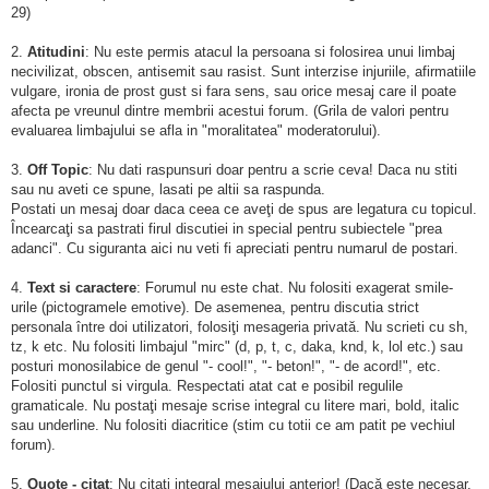
29)
2.
Atitudini
: Nu este permis atacul la persoana si folosirea unui limbaj
necivilizat, obscen, antisemit sau rasist. Sunt interzise injuriile, afirmatiile
vulgare, ironia de prost gust si fara sens, sau orice mesaj care il poate
afecta pe vreunul dintre membrii acestui forum. (Grila de valori pentru
evaluarea limbajului se afla in "moralitatea" moderatorului).
3.
Off Topic
: Nu dati raspunsuri doar pentru a scrie ceva! Daca nu stiti
sau nu aveti ce spune, lasati pe altii sa raspunda.
Postati un mesaj doar daca ceea ce aveţi de spus are legatura cu topicul.
Încearcaţi sa pastrati firul discutiei in special pentru subiectele "prea
adanci". Cu siguranta aici nu veti fi apreciati pentru numarul de postari.
4.
Text si caractere
: Forumul nu este chat. Nu folositi exagerat smile-
urile (pictogramele emotive). De asemenea, pentru discutia strict
personala între doi utilizatori, folosiţi mesageria privată. Nu scrieti cu sh,
tz, k etc. Nu folositi limbajul "mirc" (d, p, t, c, daka, knd, k, lol etc.) sau
posturi monosilabice de genul "- cool!", "- beton!", "- de acord!", etc.
Folositi punctul si virgula. Respectati atat cat e posibil regulile
gramaticale. Nu postaţi mesaje scrise integral cu litere mari, bold, italic
sau underline. Nu folositi diacritice (stim cu totii ce am patit pe vechiul
forum).
5.
Quote - citat
: Nu citati integral mesajului anterior! (Dacă este necesar,