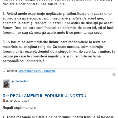
declare sincer confesiunea sau religia.
2. Având unele experiențe neplăcute şi tulburătoare din cauza unor
subiecte despre
ecumenism, masonerie şi altele de acest gen
,
chemăm la calm şi respect, în cazul unor astfel de discuţii pe acest
forum. Deci cei care sunt însetaţi de polemici de acest fel, să-şi facă
forumul lor sau să meargă acolo unde li se permite aşa ceva.
3. În forum se admit diferite linkuri care fac trimitere la texte sau
materiale cu conţinut religios. Cu toate acestea, administraţia
forumului îşi rezervă dreptul de a şterge linkurile care fac trimitere la
pagini pe care le consideră nepotrivite şi nu admite reclama
personală sau comercială.
Cu respect,
ieromonah Petru Pruteanu
protosinghel
Re: REGULAMENTUL FORUMULUI NOSTRU
15 Ian 2013, 12:27
M
e
Reguli suplimentare:
s
a
j
1. Toate mesajele şi citatele de pe forumul nostru trebuie să fie
doar