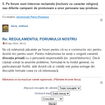
5. Pe forum sunt interzise reclamele (inclusiv cu caracter religios)
sau diferite campanii de promovare a unor persoane sau produse.
Cu respect,
ieromonah Petru Pruteanu
maria_andreea
Re: REGULAMENTUL FORUMULUI NOSTRU
05 Apr 2014, 09:12
M
e
Nu vă mărturisiți păcatele pe forum pentru că nu e constructiv nici pentru
s
dvstră nici pentru useri. Pentru mărturisirea lor aveți o singură variantă
a
j
discuția privată
cu o persoană responsabilă (ex. preot/duhovnic). Dacă
n
căutați soluții la anumite probleme, formulați-le la modul general, nu
e
c
particularizați! Astfel, atât dvstră cât și ceilalți veți putea extrage din
i
discuțiile formate ceea ce vă interesează.
t
i
t
Mântuirea se lucrează pe ruinele egoismului. (Părintele Arsenie Boca)
Afişează mesajele din ultimele:
Sortează după