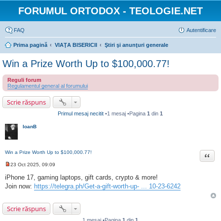
FORUMUL ORTODOX - TEOLOGIE.NET
FAQ
Autentificare
Prima pagină
VIAŢA BISERICII
Ştiri şi anunţuri generale
Win a Prize Worth Up to $100,000.77!
Reguli forum
Regulamentul general al forumului
Scrie răspuns
Primul mesaj necitit
•1 mesaj •Pagina
1
din
1
IoanB
Win a Prize Worth Up to $100,000.77!
Citat
23 Oct 2025, 09:09
M
e
iPhone 17, gaming laptops, gift cards, crypto & more!
s
Join now:
https://telegra.ph/Get-a-gift-worth-up- ... 10-23-6242
a
j
n
e
Scrie răspuns
c
i
1 mesaj •Pagina
1
din
1