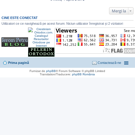
t
i
t
Mergi la
CINE ESTE CONECTAT
Utilizatori ce ce navighează pe acest forum: Niciun utilizator înregistrat și 2 vizitatori
Prima pagină
Contactează-ne
Furnizat de
phpBB
® Forum Software © phpBB Limited
Translation/Traducere:
phpBB România