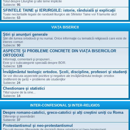
Totul despre Liturghie şi alte teme implicite
Subiecte:
95
SFINTELE TAINE şi IERURGIILE: istorie, rânduială şi explicaţii
Toate neclaritatile legate de randuieli liturgice ale Sfintelor Taine vor fi lamurite aici!
Subiecte:
53
VIAŢA BISERICII
Ştiri şi anunţuri generale
Ştiri din lumea ortodoxă şi nu numai. Orice informaţie cu tematică religioasă care este de
interes comun
Subiecte:
90
ASPECTE ŞI PROBLEME CONCRETE DIN VIAŢA BISERICILOR
ORTODOXE
Informaţii, comentarii şi propuneri...
Este şi o subcategorie specială despre BOR.
Subiecte:
128
Învăţământul teologic ortodox. Şcoli, discipline, profesori şi studenţi
Se vor discuta aspectele pozitive şi negative ale invăţământului teologic ortodox
(indiferent de ţară) + probleme ale studenţilor
Subiecte:
24
Chestionare şi statistici
Titlul spune de la sine...
Subiecte:
14
INTER-CONFESIONAL ŞI INTER-RELIGIOS
Despre romano-catolici, greco-catolici şi alţi creştini uniţi cu Roma
Diferenţe şi asemănări
Subiecte:
37
Protestantismul şi neo-protestantismul
Discuţii despre diferenţele de doctrină dintre ortodocşi şi (neo-)protestanţi