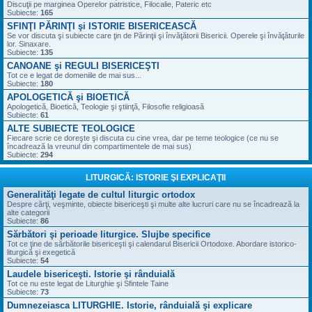
Discuţii pe marginea Operelor patristice, Filocalie, Pateric etc
Subiecte:
165
SFINŢI PĂRINŢI şi ISTORIE BISERICEASCĂ
Se vor discuta şi subiecte care ţin de Părinţii şi învăţătorii Bisericii. Operele şi învăţăturile
lor. Sinaxare.
Subiecte:
135
CANOANE şi REGULI BISERICEŞTI
Tot ce e legat de domeniile de mai sus...
Subiecte:
180
APOLOGETICĂ şi BIOETICĂ
Apologetică, Bioetică, Teologie şi ştiinţă, Filosofie religioasă
Subiecte:
61
ALTE SUBIECTE TEOLOGICE
Fiecare scrie ce doreşte şi discuta cu cine vrea, dar pe teme teologice (ce nu se
încadrează la vreunul din compartimentele de mai sus)
Subiecte:
294
LITURGICĂ: ISTORIE ŞI EXPLICAŢII
Generalităţi legate de cultul liturgic ortodox
Despre cărţi, veşminte, obiecte bisericeşti şi multe alte lucruri care nu se încadrează la
alte categorii
Subiecte:
86
Sărbători şi perioade liturgice. Slujbe specifice
Tot ce ţine de sărbătorile bisericeşti şi calendarul Bisericii Ortodoxe. Abordare istorico-
liturgică şi exegetică
Subiecte:
54
Laudele bisericeşti. Istorie şi rânduială
Tot ce nu este legat de Liturghie şi Sfintele Taine
Subiecte:
73
Dumnezeiasca LITURGHIE. Istorie, rânduială şi explicare