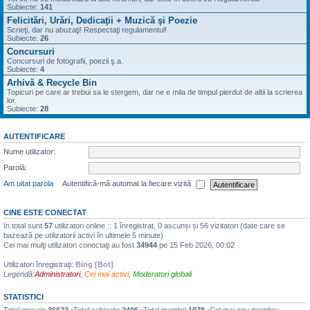
Subiecte:
141
Felicitări, Urări, Dedicaţii + Muzică şi Poezie
Scrieţi, dar nu abuzaţi! Respectaţi regulamentul!
Subiecte:
26
Concursuri
Concursuri de fotografii, poezii ş.a.
Subiecte:
4
Arhivă & Recycle Bin
Topicuri pe care ar trebui sa le stergem, dar ne e mila de timpul pierdut de altii la scrierea
lor.
Subiecte:
28
AUTENTIFICARE
Nume utilizator:
Parolă:
Am uitat parola
Autentifică-mă automat la fiecare vizită
CINE ESTE CONECTAT
In total sunt
57
utilizatori online :: 1 înregistrat, 0 ascunși și 56 vizitatori (date care se
bazează pe utilizatorii activi în ultimele 5 minute)
Cei mai mulţi utilizatori conectaţi au fost
34944
pe 15 Feb 2026, 00:02
Utilizatori înregistraţi:
Bing [Bot]
Legendă:
Administratori
,
Cei mai activi
,
Moderatori globali
STATISTICI