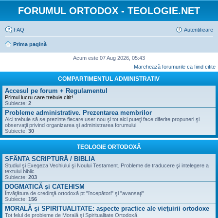
FORUMUL ORTODOX - TEOLOGIE.NET
FAQ
Autentificare
Prima pagină
Acum este 07 Aug 2026, 05:43
Marchează forumurile ca fiind citite
COMPARTIMENTUL ADMINISTRATIV
Accesul pe forum + Regulamentul
Primul lucru care trebuie citit!
Subiecte:
2
Probleme administrative. Prezentarea membrilor
Aici trebuie să se prezinte fiecare user nou şi tot aici puteţi face diferite propuneri şi
observaţii privind organizarea şi administrarea forumului
Subiecte:
30
TEOLOGIE ORTODOXĂ
SFÂNTA SCRIPTURĂ / BIBLIA
Studiul şi Exegeza Vechiului şi Noului Testament. Probleme de traducere şi intelegere a
textului biblic
Subiecte:
203
DOGMATICĂ şi CATEHISM
Învăţătura de credinţă ortodoxă pt "începători" şi "avansaţi"
Subiecte:
156
MORALĂ şi SPIRITUALITATE: aspecte practice ale vieţuirii ortodoxe
Tot felul de probleme de Morală şi Spiritualitate Ortodoxă.