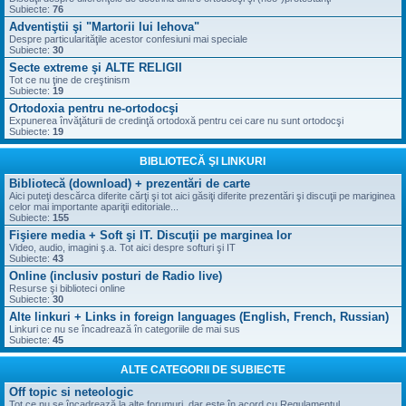
Subiecte:
76
Adventiştii şi "Martorii lui Iehova"
Despre particularităţile acestor confesiuni mai speciale
Subiecte:
30
Secte extreme şi ALTE RELIGII
Tot ce nu ţine de creştinism
Subiecte:
19
Ortodoxia pentru ne-ortodocşi
Expunerea învăţăturii de credinţă ortodoxă pentru cei care nu sunt ortodocşi
Subiecte:
19
BIBLIOTECĂ ŞI LINKURI
Bibliotecă (download) + prezentări de carte
Aici puteţi descărca diferite cărţi şi tot aici găsiţi diferite prezentări şi discuţii pe mariginea
celor mai importante apariţii editoriale...
Subiecte:
155
Fişiere media + Soft şi IT. Discuţii pe marginea lor
Video, audio, imagini ş.a. Tot aici despre softuri şi IT
Subiecte:
43
Online (inclusiv posturi de Radio live)
Resurse şi biblioteci online
Subiecte:
30
Alte linkuri + Links in foreign languages (English, French, Russian)
Linkuri ce nu se încadrează în categoriile de mai sus
Subiecte:
45
ALTE CATEGORII DE SUBIECTE
Off topic si neteologic
Tot ce nu se încadrează la alte forumuri, dar este în acord cu Regulamentul