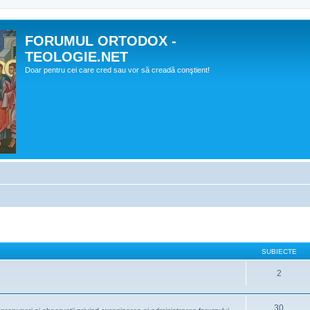
FORUMUL ORTODOX -
TEOLOGIE.NET
Doar pentru cei care cred sau vor să creadă conştient!
SUBIECTE
2
30