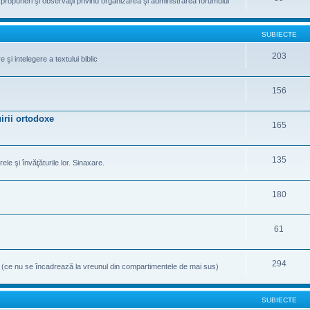
te propuneri şi observaţii privind organizarea şi administrarea forumului
SUBIECTE
203
şi intelegere a textului biblic
156
irii ortodoxe
165
135
rele şi învăţăturile lor. Sinaxare.
180
61
294
e (ce nu se încadrează la vreunul din compartimentele de mai sus)
SUBIECTE