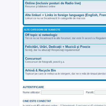
Online (inclusiv posturi de Radio live)
Resurse şi biblioteci online
Alte linkuri + Links in foreign languages (English, Fre
Linkuri ce nu se încadrează în categoriile de mai sus
ALTE CATEGORII DE SUBIECTE
Off topic si neteologic
Tot ce nu se încadrează la alte forumuri, dar este în acord cu Regulam
Felicitări, Urări, Dedicaţii + Muzică şi Poezie
Scrieţi, dar nu abuzaţi! Respectaţi regulamentul!
Concursuri
Concursuri de fotografii, poezii ş.a.
Arhivă & Recycle Bin
Topicuri pe care ar trebui sa le stergem, dar ne e mila de timpul pierdut de
AUTENTIFICARE
Nume utilizator:
Parolă:
CINE ESTE CONECTAT
In total sunt
43
utilizatori online :: 0 înregistrați, 0 ascunși și 43 vizitatori