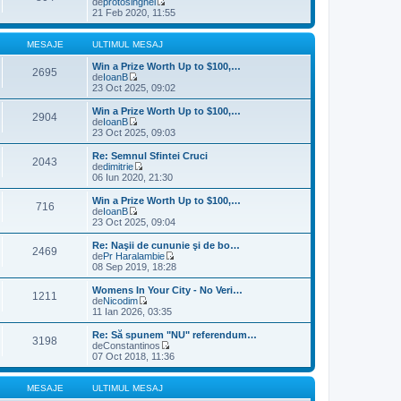
de
protosinghel
u
V
21 Feb 2020, 11:55
l
e
t
z
i
i
MESAJE
ULTIMUL MESAJ
m
u
u
l
Win a Prize Worth Up to $100,…
2695
l
t
de
IoanB
m
V
i
23 Oct 2025, 09:02
e
e
m
s
z
u
Win a Prize Worth Up to $100,…
2904
a
i
l
de
IoanB
j
u
m
V
23 Oct 2025, 09:03
l
e
e
t
s
z
Re: Semnul Sfintei Cruci
2043
i
a
i
de
dimitrie
m
j
u
V
06 Iun 2020, 21:30
u
l
e
l
t
z
Win a Prize Worth Up to $100,…
m
716
i
i
de
IoanB
e
m
u
V
23 Oct 2025, 09:04
s
u
l
e
a
l
t
z
Re: Naşii de cununie şi de bo…
j
m
2469
i
i
de
Pr Haralambie
e
m
u
V
08 Sep 2019, 18:28
s
u
l
e
a
l
t
z
Womens In Your City - No Veri…
j
m
1211
i
i
de
Nicodim
e
m
u
V
11 Ian 2026, 03:35
s
u
l
e
a
l
t
z
Re: Să spunem "NU" referendum…
j
m
3198
i
i
de
Constantinos
e
m
u
V
07 Oct 2018, 11:36
s
u
l
e
a
l
t
z
j
m
i
i
MESAJE
ULTIMUL MESAJ
e
m
u