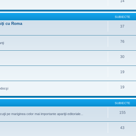
14
SUBIECTE
uniţi cu Roma
37
76
nţi
30
19
19
odocşi
SUBIECTE
155
iscuţii pe mariginea celor mai importante apariţii editoriale...
43