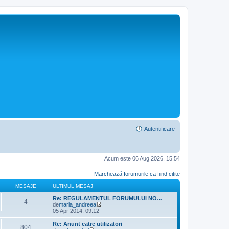
Autentificare
Acum este 06 Aug 2026, 15:54
Marchează forumurile ca fiind citite
MESAJE
ULTIMUL MESAJ
Re: REGULAMENTUL FORUMULUI NO…
4
de
maria_andreea
V
05 Apr 2014, 09:12
e
z
Re: Anunt catre utilizatori
804
i