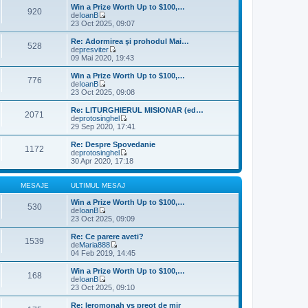
s
u
l
Win a Prize Worth Up to $100,…
920
a
l
t
de
IoanB
j
m
V
i
23 Oct 2025, 09:07
e
e
m
s
z
u
Re: Adormirea şi prohodul Mai…
528
a
i
l
de
presviter
j
u
m
V
09 Mai 2020, 19:43
l
e
e
t
s
z
Win a Prize Worth Up to $100,…
776
i
a
i
de
IoanB
m
j
u
V
23 Oct 2025, 09:08
u
l
e
l
t
z
Re: LITURGHIERUL MISIONAR (ed…
m
2071
i
i
de
protosinghel
e
m
u
V
29 Sep 2020, 17:41
s
u
l
e
a
l
t
z
Re: Despre Spovedanie
j
m
1172
i
i
de
protosinghel
e
m
u
V
30 Apr 2020, 17:18
s
u
l
e
a
l
t
z
j
m
i
i
MESAJE
ULTIMUL MESAJ
e
m
u
s
u
l
Win a Prize Worth Up to $100,…
530
a
l
t
de
IoanB
j
m
V
i
23 Oct 2025, 09:09
e
e
m
s
z
u
Re: Ce parere aveti?
1539
a
i
l
de
Maria888
j
u
m
V
04 Feb 2019, 14:45
l
e
e
t
s
z
Win a Prize Worth Up to $100,…
168
i
a
i
de
IoanB
m
j
u
V
23 Oct 2025, 09:10
u
l
e
l
t
z
Re: Ieromonah vs preot de mir
m