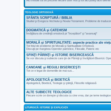
Aici trebuie să se prezinte fiecare user nou şi tot aici puteţi face diferi
TEOLOGIE ORTODOXĂ
SFÂNTA SCRIPTURĂ / BIBLIA
Studiul şi Exegeza Vechiului şi Noului Testament. Probleme de traducere 
DOGMATICĂ şi CATEHISM
Învăţătura de credinţă ortodoxă pt "începători" şi "avansaţi"
MORALĂ şi SPIRITUALITATE: aspecte practice ale vieţu
Tot felul de probleme de Morală şi Spiritualitate Ortodoxă.
Discuţii pe marginea Operelor patristice, Filocalie, Pateric etc
SFINŢI PĂRINŢI şi ISTORIE BISERICEASCĂ
Se vor discuta şi subiecte care ţin de Părinţii şi învăţătorii Bisericii. Ope
CANOANE şi REGULI BISERICEŞTI
Tot ce e legat de domeniile de mai sus...
APOLOGETICĂ şi BIOETICĂ
Apologetică, Bioetică, Teologie şi ştiinţă, Filosofie religioasă
ALTE SUBIECTE TEOLOGICE
Fiecare scrie ce doreşte şi discuta cu cine vrea, dar pe teme teologic
LITURGICĂ: ISTORIE ŞI EXPLICAŢII