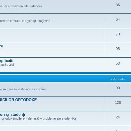
86
se încadrează la alte categorii
54
ordare istorico-liturgică şi exegetică
73
re
95
plicaţii
53
murite aici!
SUBIECTE
90
gioasă care este de interes comun
RICILOR ORTODOXE
128
ori şi studenţi
24
 ortodox (indiferent de ţară) + probleme ale studenţilor