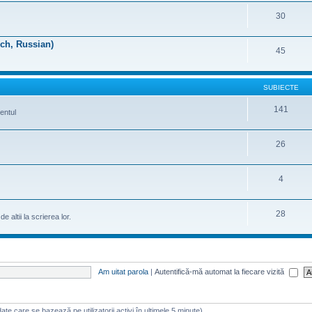
30
nch, Russian)
45
SUBIECTE
141
entul
26
4
28
 altii la scrierea lor.
Am uitat parola
|
Autentifică-mă automat la fiecare vizită
 (date care se bazează pe utilizatorii activi în ultimele 5 minute)