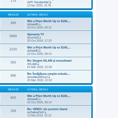
175
i
i
de
Pr Haralambie
e
m
u
V
12 Apr 2020, 15:35
s
u
l
e
a
l
t
z
j
m
i
i
MESAJE
ULTIMUL MESAJ
e
m
u
s
u
l
Win a Prize Worth Up to $100,…
490
a
l
t
de
IoanB
j
m
V
i
23 Oct 2025, 09:12
e
e
m
s
z
u
Speranta TV
5889
a
i
l
de
ccristi
j
u
m
V
25 Oct 2018, 17:23
l
e
e
t
s
z
Win a Prize Worth Up to $100,…
2220
i
a
i
de
IoanB
m
j
u
V
23 Oct 2025, 09:13
u
l
e
l
t
z
Re: Despre ISLAM şi musulmani
m
565
i
i
de
Luigi
e
m
u
V
01 Mar 2020, 22:00
s
u
l
e
a
l
t
z
Re: Învăţătura creştin-ortodo…
j
m
896
i
i
de
ovidiu2001us
e
m
u
V
20 Mar 2020, 22:02
s
u
l
e
a
l
t
z
j
m
i
i
MESAJE
ULTIMUL MESAJ
e
m
u
s
u
l
Win a Prize Worth Up to $100,…
605
a
l
t
de
IoanB
j
m
V
i
23 Oct 2025, 09:14
e
e
m
s
z
u
Re: VIDEO: Un pustnic bland
208
a
i
l
de
ZalinaZix9
j
u
m
V
13 Mai 2019, 15:12
l
e
e