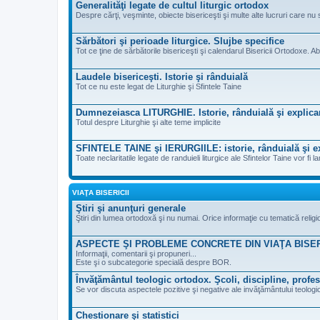
Generalităţi legate de cultul liturgic ortodox
Despre cărţi, veşminte, obiecte bisericeşti şi multe alte lucruri care nu 
Sărbători şi perioade liturgice. Slujbe specifice
Tot ce ţine de sărbătorile bisericeşti şi calendarul Bisericii Ortodoxe. Ab
Laudele bisericeşti. Istorie şi rânduială
Tot ce nu este legat de Liturghie şi Sfintele Taine
Dumnezeiasca LITURGHIE. Istorie, rânduială şi explica
Totul despre Liturghie şi alte teme implicite
SFINTELE TAINE şi IERURGIILE: istorie, rânduială şi ex
Toate neclaritatile legate de randuieli liturgice ale Sfintelor Taine vor fi la
VIAŢA BISERICII
Ştiri şi anunţuri generale
Ştiri din lumea ortodoxă şi nu numai. Orice informaţie cu tematică reli
ASPECTE ŞI PROBLEME CONCRETE DIN VIAŢA BISE
Informaţii, comentarii şi propuneri...
Este şi o subcategorie specială despre BOR.
Învăţământul teologic ortodox. Şcoli, discipline, profes
Se vor discuta aspectele pozitive şi negative ale invăţământului teologic
Chestionare şi statistici