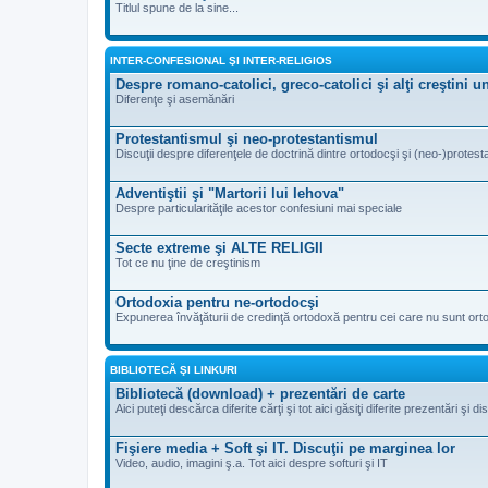
Titlul spune de la sine...
INTER-CONFESIONAL ŞI INTER-RELIGIOS
Despre romano-catolici, greco-catolici şi alţi creştini 
Diferenţe şi asemănări
Protestantismul şi neo-protestantismul
Discuţii despre diferenţele de doctrină dintre ortodocşi şi (neo-)protesta
Adventiştii şi "Martorii lui Iehova"
Despre particularităţile acestor confesiuni mai speciale
Secte extreme şi ALTE RELIGII
Tot ce nu ţine de creştinism
Ortodoxia pentru ne-ortodocşi
Expunerea învăţăturii de credinţă ortodoxă pentru cei care nu sunt ort
BIBLIOTECĂ ŞI LINKURI
Bibliotecă (download) + prezentări de carte
Aici puteţi descărca diferite cărţi şi tot aici găsiţi diferite prezentări şi d
Fişiere media + Soft şi IT. Discuţii pe marginea lor
Video, audio, imagini ş.a. Tot aici despre softuri şi IT