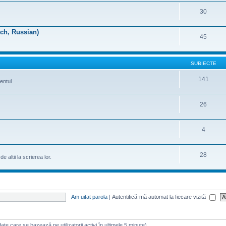
30
nch, Russian)
45
SUBIECTE
141
entul
26
4
28
 altii la scrierea lor.
Am uitat parola
|
Autentifică-mă automat la fiecare vizită
 (date care se bazează pe utilizatorii activi în ultimele 5 minute)