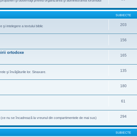
te propuneri şi observaţii privind organizarea şi administrarea forumului
SUBIECTE
203
şi intelegere a textului biblic
156
irii ortodoxe
165
135
rele şi învăţăturile lor. Sinaxare.
180
61
294
e (ce nu se încadrează la vreunul din compartimentele de mai sus)
SUBIECTE