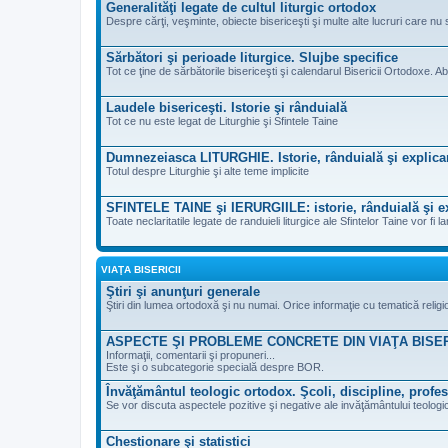
Generalităţi legate de cultul liturgic ortodox
Despre cărţi, veşminte, obiecte bisericeşti şi multe alte lucruri care nu 
Sărbători şi perioade liturgice. Slujbe specifice
Tot ce ţine de sărbătorile bisericeşti şi calendarul Bisericii Ortodoxe. Ab
Laudele bisericeşti. Istorie şi rânduială
Tot ce nu este legat de Liturghie şi Sfintele Taine
Dumnezeiasca LITURGHIE. Istorie, rânduială şi explica
Totul despre Liturghie şi alte teme implicite
SFINTELE TAINE şi IERURGIILE: istorie, rânduială şi ex
Toate neclaritatile legate de randuieli liturgice ale Sfintelor Taine vor fi la
VIAŢA BISERICII
Ştiri şi anunţuri generale
Ştiri din lumea ortodoxă şi nu numai. Orice informaţie cu tematică reli
ASPECTE ŞI PROBLEME CONCRETE DIN VIAŢA BISE
Informaţii, comentarii şi propuneri...
Este şi o subcategorie specială despre BOR.
Învăţământul teologic ortodox. Şcoli, discipline, profes
Se vor discuta aspectele pozitive şi negative ale invăţământului teologic
Chestionare şi statistici