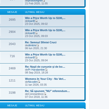
de
protosinghel
u
V
21 Feb 2020, 11:55
l
e
t
z
i
i
MESAJE
ULTIMUL MESAJ
m
u
u
l
Win a Prize Worth Up to $100,…
2695
l
t
de
IoanB
m
V
i
23 Oct 2025, 09:02
e
e
m
s
z
u
Win a Prize Worth Up to $100,…
2904
a
i
l
de
IoanB
j
u
m
V
23 Oct 2025, 09:03
l
e
e
t
s
z
Re: Semnul Sfintei Cruci
2043
i
a
i
de
dimitrie
m
j
u
V
06 Iun 2020, 21:30
u
l
e
l
t
z
Win a Prize Worth Up to $100,…
m
716
i
i
de
IoanB
e
m
u
V
23 Oct 2025, 09:04
s
u
l
e
a
l
t
z
Re: Naşii de cununie şi de bo…
j
m
2469
i
i
de
Pr Haralambie
e
m
u
V
08 Sep 2019, 18:28
s
u
l
e
a
l
t
z
Womens In Your City - No Veri…
j
m
1211
i
i
de
Nicodim
e
m
u
V
11 Ian 2026, 03:35
s
u
l
e
a
l
t
z
Re: Să spunem "NU" referendum…
j
m
3198
i
i
de
Constantinos
e
m
u
V
07 Oct 2018, 11:36
s
u
l
e
a
l
t
z
j
m
i
i
MESAJE
ULTIMUL MESAJ
e
m
u