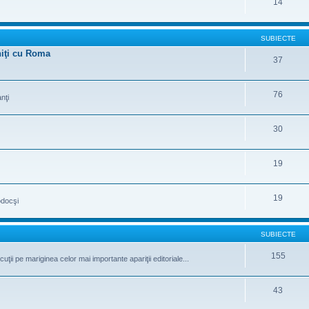
14
SUBIECTE
uniţi cu Roma
37
76
nţi
30
19
19
odocşi
SUBIECTE
155
iscuţii pe mariginea celor mai importante apariţii editoriale...
43