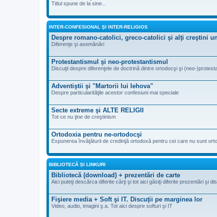
Titlul spune de la sine...
INTER-CONFESIONAL ŞI INTER-RELIGIOS
Despre romano-catolici, greco-catolici şi alţi creştini 
Diferenţe şi asemănări
Protestantismul şi neo-protestantismul
Discuţii despre diferenţele de doctrină dintre ortodocşi şi (neo-)protesta
Adventiştii şi "Martorii lui Iehova"
Despre particularităţile acestor confesiuni mai speciale
Secte extreme şi ALTE RELIGII
Tot ce nu ţine de creştinism
Ortodoxia pentru ne-ortodocşi
Expunerea învăţăturii de credinţă ortodoxă pentru cei care nu sunt ort
BIBLIOTECĂ ŞI LINKURI
Bibliotecă (download) + prezentări de carte
Aici puteţi descărca diferite cărţi şi tot aici găsiţi diferite prezentări şi d
Fişiere media + Soft şi IT. Discuţii pe marginea lor
Video, audio, imagini ş.a. Tot aici despre softuri şi IT