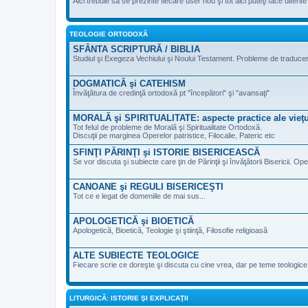
Aici trebuie să se prezinte fiecare user nou şi tot aici puteţi face diferi
TEOLOGIE ORTODOXĂ
SFÂNTA SCRIPTURĂ / BIBLIA
Studiul şi Exegeza Vechiului şi Noului Testament. Probleme de traducere 
DOGMATICĂ şi CATEHISM
Învăţătura de credinţă ortodoxă pt "începători" şi "avansaţi"
MORALĂ şi SPIRITUALITATE: aspecte practice ale vieţu
Tot felul de probleme de Morală şi Spiritualitate Ortodoxă.
Discuţii pe marginea Operelor patristice, Filocalie, Pateric etc
SFINŢI PĂRINŢI şi ISTORIE BISERICEASCĂ
Se vor discuta şi subiecte care ţin de Părinţii şi învăţătorii Bisericii. Ope
CANOANE şi REGULI BISERICEŞTI
Tot ce e legat de domeniile de mai sus...
APOLOGETICĂ şi BIOETICĂ
Apologetică, Bioetică, Teologie şi ştiinţă, Filosofie religioasă
ALTE SUBIECTE TEOLOGICE
Fiecare scrie ce doreşte şi discuta cu cine vrea, dar pe teme teologic
LITURGICĂ: ISTORIE ŞI EXPLICAŢII