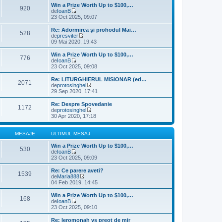
s
u
l
Win a Prize Worth Up to $100,…
920
a
l
t
de
IoanB
j
m
V
i
23 Oct 2025, 09:07
e
e
m
s
z
u
Re: Adormirea şi prohodul Mai…
528
a
i
l
de
presviter
j
u
m
V
09 Mai 2020, 19:43
l
e
e
t
s
z
Win a Prize Worth Up to $100,…
776
i
a
i
de
IoanB
m
j
u
V
23 Oct 2025, 09:08
u
l
e
l
t
z
Re: LITURGHIERUL MISIONAR (ed…
m
2071
i
i
de
protosinghel
e
m
u
V
29 Sep 2020, 17:41
s
u
l
e
a
l
t
z
Re: Despre Spovedanie
j
m
1172
i
i
de
protosinghel
e
m
u
V
30 Apr 2020, 17:18
s
u
l
e
a
l
t
z
j
m
i
i
MESAJE
ULTIMUL MESAJ
e
m
u
s
u
l
Win a Prize Worth Up to $100,…
530
a
l
t
de
IoanB
j
m
V
i
23 Oct 2025, 09:09
e
e
m
s
z
u
Re: Ce parere aveti?
1539
a
i
l
de
Maria888
j
u
m
V
04 Feb 2019, 14:45
l
e
e
t
s
z
Win a Prize Worth Up to $100,…
168
i
a
i
de
IoanB
m
j
u
V
23 Oct 2025, 09:10
u
l
e
l
t
z
Re: Ieromonah vs preot de mir
m