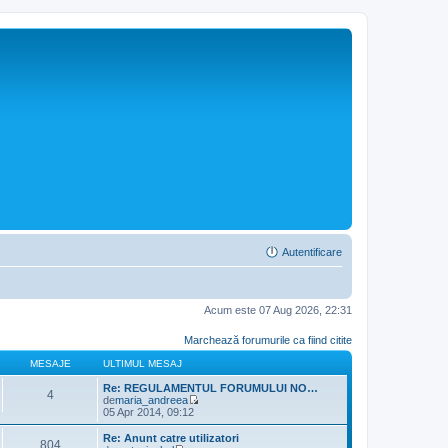
Autentificare
Acum este 07 Aug 2026, 22:31
Marchează forumurile ca fiind citite
MESAJE
ULTIMUL MESAJ
Re: REGULAMENTUL FORUMULUI NO…
4
de
maria_andreea
V
05 Apr 2014, 09:12
e
z
Re: Anunt catre utilizatori
804
i