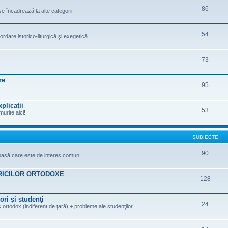
86
se încadrează la alte categorii
54
ordare istorico-liturgică şi exegetică
73
re
95
plicaţii
53
murite aici!
SUBIECTE
90
gioasă care este de interes comun
RICILOR ORTODOXE
128
ori şi studenţi
24
 ortodox (indiferent de ţară) + probleme ale studenţilor