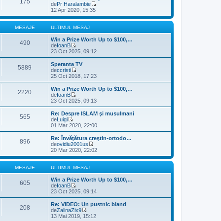
175
i
i
de
Pr Haralambie
e
m
u
V
12 Apr 2020, 15:35
s
u
l
e
a
l
t
z
j
m
i
i
MESAJE
ULTIMUL MESAJ
e
m
u
s
u
l
Win a Prize Worth Up to $100,…
490
a
l
t
de
IoanB
j
m
V
i
23 Oct 2025, 09:12
e
e
m
s
z
u
Speranta TV
5889
a
i
l
de
ccristi
j
u
m
V
25 Oct 2018, 17:23
l
e
e
t
s
z
Win a Prize Worth Up to $100,…
2220
i
a
i
de
IoanB
m
j
u
V
23 Oct 2025, 09:13
u
l
e
l
t
z
Re: Despre ISLAM şi musulmani
m
565
i
i
de
Luigi
e
m
u
V
01 Mar 2020, 22:00
s
u
l
e
a
l
t
z
Re: Învăţătura creştin-ortodo…
j
m
896
i
i
de
ovidiu2001us
e
m
u
V
20 Mar 2020, 22:02
s
u
l
e
a
l
t
z
j
m
i
i
MESAJE
ULTIMUL MESAJ
e
m
u
s
u
l
Win a Prize Worth Up to $100,…
605
a
l
t
de
IoanB
j
m
V
i
23 Oct 2025, 09:14
e
e
m
s
z
u
Re: VIDEO: Un pustnic bland
208
a
i
l
de
ZalinaZix9
j
u
m
V
13 Mai 2019, 15:12
l
e
e