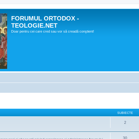
FORUMUL ORTODOX -
TEOLOGIE.NET
Doar pentru cei care cred sau vor să creadă conştient!
SUBIECTE
2
30