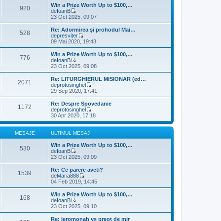
s
u
l
Win a Prize Worth Up to $100,…
920
a
l
t
de
IoanB
j
m
V
i
23 Oct 2025, 09:07
e
e
m
s
z
u
Re: Adormirea şi prohodul Mai…
528
a
i
l
de
presviter
j
u
m
V
09 Mai 2020, 19:43
l
e
e
t
s
z
Win a Prize Worth Up to $100,…
776
i
a
i
de
IoanB
m
j
u
V
23 Oct 2025, 09:08
u
l
e
l
t
z
Re: LITURGHIERUL MISIONAR (ed…
m
2071
i
i
de
protosinghel
e
m
u
V
29 Sep 2020, 17:41
s
u
l
e
a
l
t
z
Re: Despre Spovedanie
j
m
1172
i
i
de
protosinghel
e
m
u
V
30 Apr 2020, 17:18
s
u
l
e
a
l
t
z
j
m
i
i
MESAJE
ULTIMUL MESAJ
e
m
u
s
u
l
Win a Prize Worth Up to $100,…
530
a
l
t
de
IoanB
j
m
V
i
23 Oct 2025, 09:09
e
e
m
s
z
u
Re: Ce parere aveti?
1539
a
i
l
de
Maria888
j
u
m
V
04 Feb 2019, 14:45
l
e
e
t
s
z
Win a Prize Worth Up to $100,…
168
i
a
i
de
IoanB
m
j
u
V
23 Oct 2025, 09:10
u
l
e
l
t
z
Re: Ieromonah vs preot de mir
m