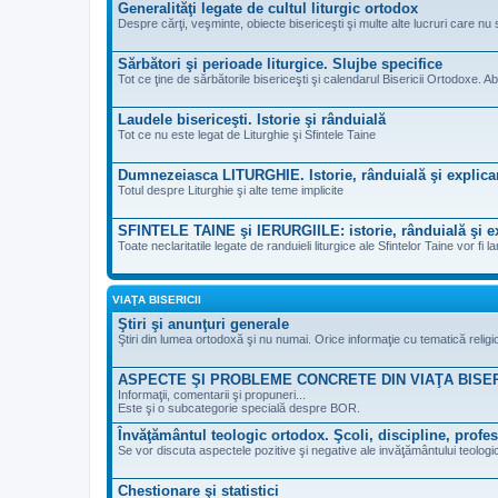
Generalităţi legate de cultul liturgic ortodox
Despre cărţi, veşminte, obiecte bisericeşti şi multe alte lucruri care nu 
Sărbători şi perioade liturgice. Slujbe specifice
Tot ce ţine de sărbătorile bisericeşti şi calendarul Bisericii Ortodoxe. Ab
Laudele bisericeşti. Istorie şi rânduială
Tot ce nu este legat de Liturghie şi Sfintele Taine
Dumnezeiasca LITURGHIE. Istorie, rânduială şi explica
Totul despre Liturghie şi alte teme implicite
SFINTELE TAINE şi IERURGIILE: istorie, rânduială şi ex
Toate neclaritatile legate de randuieli liturgice ale Sfintelor Taine vor fi la
VIAŢA BISERICII
Ştiri şi anunţuri generale
Ştiri din lumea ortodoxă şi nu numai. Orice informaţie cu tematică reli
ASPECTE ŞI PROBLEME CONCRETE DIN VIAŢA BISE
Informaţii, comentarii şi propuneri...
Este şi o subcategorie specială despre BOR.
Învăţământul teologic ortodox. Şcoli, discipline, profes
Se vor discuta aspectele pozitive şi negative ale invăţământului teologic
Chestionare şi statistici