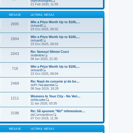
de
protosinghel
u
V
21 Feb 2020, 11:55
l
e
t
z
i
i
MESAJE
ULTIMUL MESAJ
m
u
u
l
Win a Prize Worth Up to $100,…
2695
l
t
de
IoanB
m
V
i
23 Oct 2025, 09:02
e
e
m
s
z
u
Win a Prize Worth Up to $100,…
2904
a
i
l
de
IoanB
j
u
m
V
23 Oct 2025, 09:03
l
e
e
t
s
z
Re: Semnul Sfintei Cruci
2043
i
a
i
de
dimitrie
m
j
u
V
06 Iun 2020, 21:30
u
l
e
l
t
z
Win a Prize Worth Up to $100,…
m
716
i
i
de
IoanB
e
m
u
V
23 Oct 2025, 09:04
s
u
l
e
a
l
t
z
Re: Naşii de cununie şi de bo…
j
m
2469
i
i
de
Pr Haralambie
e
m
u
V
08 Sep 2019, 18:28
s
u
l
e
a
l
t
z
Womens In Your City - No Veri…
j
m
1211
i
i
de
Nicodim
e
m
u
V
11 Ian 2026, 03:35
s
u
l
e
a
l
t
z
Re: Să spunem "NU" referendum…
j
m
3198
i
i
de
Constantinos
e
m
u
V
07 Oct 2018, 11:36
s
u
l
e
a
l
t
z
j
m
i
i
MESAJE
ULTIMUL MESAJ
e
m
u