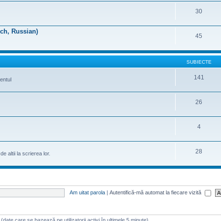
30
nch, Russian)
45
SUBIECTE
141
entul
26
4
28
 altii la scrierea lor.
Am uitat parola
|
Autentifică-mă automat la fiecare vizită
ri (date care se bazează pe utilizatorii activi în ultimele 5 minute)