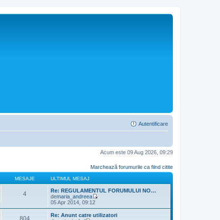
Autentificare
Acum este 09 Aug 2026, 09:29
Marchează forumurile ca fiind citite
MESAJE
ULTIMUL MESAJ
Re: REGULAMENTUL FORUMULUI NO…
4
de
maria_andreea
V
05 Apr 2014, 09:12
e
z
Re: Anunt catre utilizatori
804
i