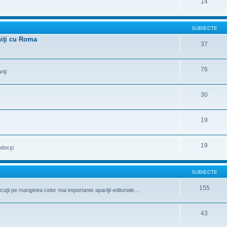
14
SUBIECTE
uniţi cu Roma
37
76
nţi
30
19
19
odocşi
SUBIECTE
155
iscuţii pe mariginea celor mai importante apariţii editoriale...
43