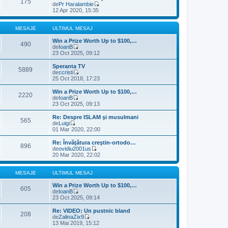
175
i
i
de
Pr Haralambie
e
m
u
V
12 Apr 2020, 15:35
s
u
l
e
a
l
t
z
j
m
i
i
MESAJE
ULTIMUL MESAJ
e
m
u
s
u
l
Win a Prize Worth Up to $100,…
490
a
l
t
de
IoanB
j
m
V
i
23 Oct 2025, 09:12
e
e
m
s
z
u
Speranta TV
5889
a
i
l
de
ccristi
j
u
m
V
25 Oct 2018, 17:23
l
e
e
t
s
z
Win a Prize Worth Up to $100,…
2220
i
a
i
de
IoanB
m
j
u
V
23 Oct 2025, 09:13
u
l
e
l
t
z
Re: Despre ISLAM şi musulmani
m
565
i
i
de
Luigi
e
m
u
V
01 Mar 2020, 22:00
s
u
l
e
a
l
t
z
Re: Învăţătura creştin-ortodo…
j
m
896
i
i
de
ovidiu2001us
e
m
u
V
20 Mar 2020, 22:02
s
u
l
e
a
l
t
z
j
m
i
i
MESAJE
ULTIMUL MESAJ
e
m
u
s
u
l
Win a Prize Worth Up to $100,…
605
a
l
t
de
IoanB
j
m
V
i
23 Oct 2025, 09:14
e
e
m
s
z
u
Re: VIDEO: Un pustnic bland
208
a
i
l
de
ZalinaZix9
j
u
m
V
13 Mai 2019, 15:12
l
e
e