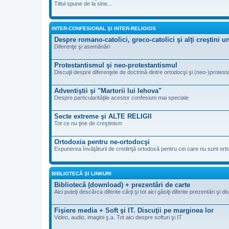
Titlul spune de la sine...
INTER-CONFESIONAL ŞI INTER-RELIGIOS
Despre romano-catolici, greco-catolici şi alţi creştini 
Diferenţe şi asemănări
Protestantismul şi neo-protestantismul
Discuţii despre diferenţele de doctrină dintre ortodocşi şi (neo-)protesta
Adventiştii şi "Martorii lui Iehova"
Despre particularităţile acestor confesiuni mai speciale
Secte extreme şi ALTE RELIGII
Tot ce nu ţine de creştinism
Ortodoxia pentru ne-ortodocşi
Expunerea învăţăturii de credinţă ortodoxă pentru cei care nu sunt ort
BIBLIOTECĂ ŞI LINKURI
Bibliotecă (download) + prezentări de carte
Aici puteţi descărca diferite cărţi şi tot aici găsiţi diferite prezentări şi d
Fişiere media + Soft şi IT. Discuţii pe marginea lor
Video, audio, imagini ş.a. Tot aici despre softuri şi IT