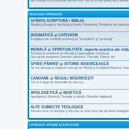
Aici trebuie să se prezinte fiecare user nou şi tot aici puteţi face diferi
TEOLOGIE ORTODOXĂ
SFÂNTA SCRIPTURĂ / BIBLIA
Studiul şi Exegeza Vechiului şi Noului Testament. Probleme de traducere 
DOGMATICĂ şi CATEHISM
Învăţătura de credinţă ortodoxă pt "începători" şi "avansaţi"
MORALĂ şi SPIRITUALITATE: aspecte practice ale vieţu
Tot felul de probleme de Morală şi Spiritualitate Ortodoxă.
Discuţii pe marginea Operelor patristice, Filocalie, Pateric etc
SFINŢI PĂRINŢI şi ISTORIE BISERICEASCĂ
Se vor discuta şi subiecte care ţin de Părinţii şi învăţătorii Bisericii. Ope
CANOANE şi REGULI BISERICEŞTI
Tot ce e legat de domeniile de mai sus...
APOLOGETICĂ şi BIOETICĂ
Apologetică, Bioetică, Teologie şi ştiinţă, Filosofie religioasă
ALTE SUBIECTE TEOLOGICE
Fiecare scrie ce doreşte şi discuta cu cine vrea, dar pe teme teologic
LITURGICĂ: ISTORIE ŞI EXPLICAŢII