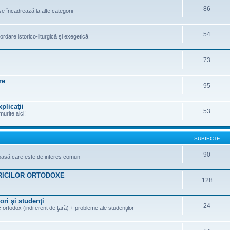
86
se încadrează la alte categorii
54
ordare istorico-liturgică şi exegetică
73
re
95
plicaţii
53
murite aici!
SUBIECTE
90
gioasă care este de interes comun
RICILOR ORTODOXE
128
ori şi studenţi
24
 ortodox (indiferent de ţară) + probleme ale studenţilor