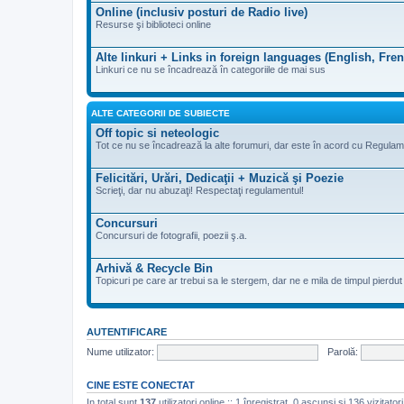
Online (inclusiv posturi de Radio live)
Resurse şi biblioteci online
Alte linkuri + Links in foreign languages (English, Fre
Linkuri ce nu se încadrează în categoriile de mai sus
ALTE CATEGORII DE SUBIECTE
Off topic si neteologic
Tot ce nu se încadrează la alte forumuri, dar este în acord cu Regulam
Felicitări, Urări, Dedicaţii + Muzică şi Poezie
Scrieţi, dar nu abuzaţi! Respectaţi regulamentul!
Concursuri
Concursuri de fotografii, poezii ş.a.
Arhivă & Recycle Bin
Topicuri pe care ar trebui sa le stergem, dar ne e mila de timpul pierdut de
AUTENTIFICARE
Nume utilizator:
Parolă:
CINE ESTE CONECTAT
In total sunt
137
utilizatori online :: 1 înregistrat, 0 ascunși și 136 vizitato