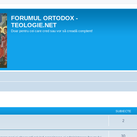
FORUMUL ORTODOX -
TEOLOGIE.NET
Doar pentru cei care cred sau vor să creadă conştient!
SUBIECTE
2
30