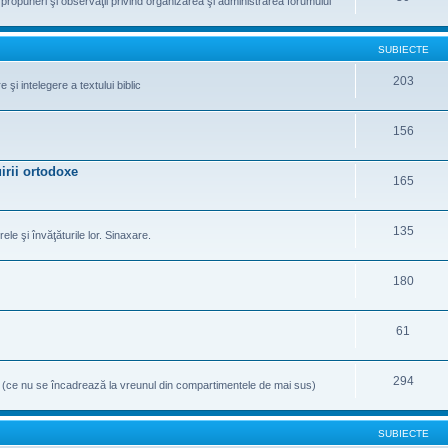
te propuneri şi observaţii privind organizarea şi administrarea forumului
SUBIECTE
203
şi intelegere a textului biblic
156
irii ortodoxe
165
135
rele şi învăţăturile lor. Sinaxare.
180
61
294
e (ce nu se încadrează la vreunul din compartimentele de mai sus)
SUBIECTE