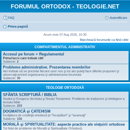
FORUMUL ORTODOX - TEOLOGIE.NET
FAQ
Autentificare
Prima pagină
Acum este 07 Aug 2026, 10:30
Marchează forumurile ca fiind citite
COMPARTIMENTUL ADMINISTRATIV
Accesul pe forum + Regulamentul
Primul lucru care trebuie citit!
Subiecte:
2
Probleme administrative. Prezentarea membrilor
Aici trebuie să se prezinte fiecare user nou şi tot aici puteţi face diferite propuneri şi
observaţii privind organizarea şi administrarea forumului
Subiecte:
30
TEOLOGIE ORTODOXĂ
SFÂNTA SCRIPTURĂ / BIBLIA
Studiul şi Exegeza Vechiului şi Noului Testament. Probleme de traducere şi intelegere a
textului biblic
Subiecte:
203
DOGMATICĂ şi CATEHISM
Învăţătura de credinţă ortodoxă pt "începători" şi "avansaţi"
Subiecte:
156
MORALĂ şi SPIRITUALITATE: aspecte practice ale vieţuirii ortodoxe
Tot felul de probleme de Morală şi Spiritualitate Ortodoxă.