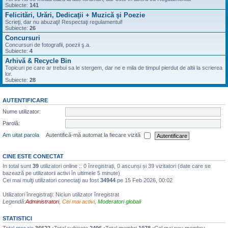
Subiecte:
141
Felicitări, Urări, Dedicaţii + Muzică şi Poezie
Scrieţi, dar nu abuzaţi! Respectaţi regulamentul!
Subiecte:
26
Concursuri
Concursuri de fotografii, poezii ş.a.
Subiecte:
4
Arhivă & Recycle Bin
Topicuri pe care ar trebui sa le stergem, dar ne e mila de timpul pierdut de altii la scrierea
lor.
Subiecte:
28
AUTENTIFICARE
Nume utilizator:
Parolă:
Am uitat parola
Autentifică-mă automat la fiecare vizită
CINE ESTE CONECTAT
In total sunt
39
utilizatori online :: 0 înregistrați, 0 ascunși și 39 vizitatori (date care se
bazează pe utilizatorii activi în ultimele 5 minute)
Cei mai mulţi utilizatori conectaţi au fost
34944
pe 15 Feb 2026, 00:02
Utilizatori înregistraţi: Niciun utilizator înregistrat
Legendă:
Administratori
,
Cei mai activi
,
Moderatori globali
STATISTICI