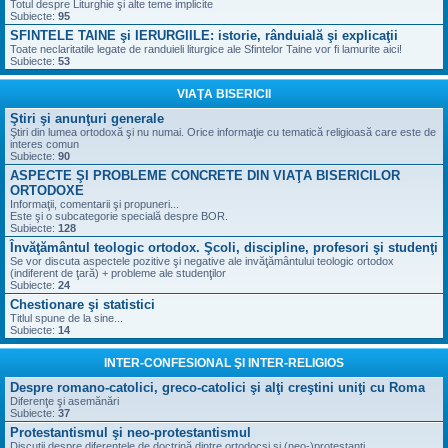
Totul despre Liturghie şi alte teme implicite
Subiecte:
95
SFINTELE TAINE şi IERURGIILE: istorie, rânduială şi explicaţii
Toate neclaritatile legate de randuieli liturgice ale Sfintelor Taine vor fi lamurite aici!
Subiecte:
53
VIAŢA BISERICII
Ştiri şi anunţuri generale
Ştiri din lumea ortodoxă şi nu numai. Orice informaţie cu tematică religioasă care este de
interes comun
Subiecte:
90
ASPECTE ŞI PROBLEME CONCRETE DIN VIAŢA BISERICILOR
ORTODOXE
Informaţii, comentarii şi propuneri...
Este şi o subcategorie specială despre BOR.
Subiecte:
128
Învăţământul teologic ortodox. Şcoli, discipline, profesori şi studenţi
Se vor discuta aspectele pozitive şi negative ale invăţământului teologic ortodox
(indiferent de ţară) + probleme ale studenţilor
Subiecte:
24
Chestionare şi statistici
Titlul spune de la sine...
Subiecte:
14
INTER-CONFESIONAL ŞI INTER-RELIGIOS
Despre romano-catolici, greco-catolici şi alţi creştini uniţi cu Roma
Diferenţe şi asemănări
Subiecte:
37
Protestantismul şi neo-protestantismul
Discuţii despre diferenţele de doctrină dintre ortodocşi şi (neo-)protestanţi