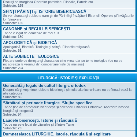
Discuţii pe marginea Operelor patristice, Filocalie, Pateric etc
Subiecte:
165
SFINŢI PĂRINŢI şi ISTORIE BISERICEASCĂ
Se vor discuta şi subiecte care ţin de Părinţii şi învăţătorii Bisericii. Operele şi învăţăturile
lor. Sinaxare.
Subiecte:
135
CANOANE şi REGULI BISERICEŞTI
Tot ce e legat de domeniile de mai sus...
Subiecte:
180
APOLOGETICĂ şi BIOETICĂ
Apologetică, Bioetică, Teologie şi ştiinţă, Filosofie religioasă
Subiecte:
61
ALTE SUBIECTE TEOLOGICE
Fiecare scrie ce doreşte şi discuta cu cine vrea, dar pe teme teologice (ce nu se
încadrează la vreunul din compartimentele de mai sus)
Subiecte:
294
LITURGICĂ: ISTORIE ŞI EXPLICAŢII
Generalităţi legate de cultul liturgic ortodox
Despre cărţi, veşminte, obiecte bisericeşti şi multe alte lucruri care nu se încadrează la
alte categorii
Subiecte:
86
Sărbători şi perioade liturgice. Slujbe specifice
Tot ce ţine de sărbătorile bisericeşti şi calendarul Bisericii Ortodoxe. Abordare istorico-
liturgică şi exegetică
Subiecte:
54
Laudele bisericeşti. Istorie şi rânduială
Tot ce nu este legat de Liturghie şi Sfintele Taine
Subiecte:
73
Dumnezeiasca LITURGHIE. Istorie, rânduială şi explicare