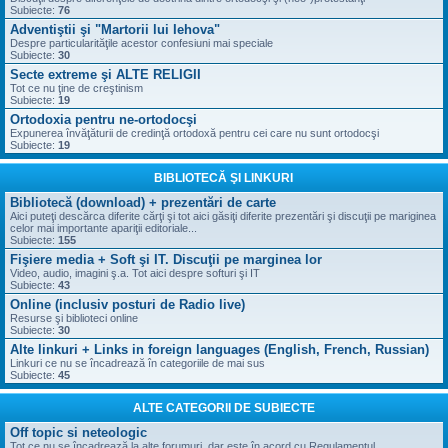
Subiecte:
76
Adventiştii şi "Martorii lui Iehova"
Despre particularităţile acestor confesiuni mai speciale
Subiecte:
30
Secte extreme şi ALTE RELIGII
Tot ce nu ţine de creştinism
Subiecte:
19
Ortodoxia pentru ne-ortodocşi
Expunerea învăţăturii de credinţă ortodoxă pentru cei care nu sunt ortodocşi
Subiecte:
19
BIBLIOTECĂ ŞI LINKURI
Bibliotecă (download) + prezentări de carte
Aici puteţi descărca diferite cărţi şi tot aici găsiţi diferite prezentări şi discuţii pe mariginea
celor mai importante apariţii editoriale...
Subiecte:
155
Fişiere media + Soft şi IT. Discuţii pe marginea lor
Video, audio, imagini ş.a. Tot aici despre softuri şi IT
Subiecte:
43
Online (inclusiv posturi de Radio live)
Resurse şi biblioteci online
Subiecte:
30
Alte linkuri + Links in foreign languages (English, French, Russian)
Linkuri ce nu se încadrează în categoriile de mai sus
Subiecte:
45
ALTE CATEGORII DE SUBIECTE
Off topic si neteologic
Tot ce nu se încadrează la alte forumuri, dar este în acord cu Regulamentul