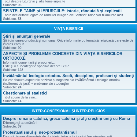
Totul despre Liturghie şi alte teme implicite
Subiecte:
95
SFINTELE TAINE şi IERURGIILE: istorie, rânduială şi explicaţii
Toate neclaritatile legate de randuieli liturgice ale Sfintelor Taine vor fi lamurite aici!
Subiecte:
53
VIAŢA BISERICII
Ştiri şi anunţuri generale
Ştiri din lumea ortodoxă şi nu numai. Orice informaţie cu tematică religioasă care este de
interes comun
Subiecte:
90
ASPECTE ŞI PROBLEME CONCRETE DIN VIAŢA BISERICILOR
ORTODOXE
Informaţii, comentarii şi propuneri...
Este şi o subcategorie specială despre BOR.
Subiecte:
128
Învăţământul teologic ortodox. Şcoli, discipline, profesori şi studenţi
Se vor discuta aspectele pozitive şi negative ale invăţământului teologic ortodox
(indiferent de ţară) + probleme ale studenţilor
Subiecte:
24
Chestionare şi statistici
Titlul spune de la sine...
Subiecte:
14
INTER-CONFESIONAL ŞI INTER-RELIGIOS
Despre romano-catolici, greco-catolici şi alţi creştini uniţi cu Roma
Diferenţe şi asemănări
Subiecte:
37
Protestantismul şi neo-protestantismul
Discuţii despre diferenţele de doctrină dintre ortodocşi şi (neo-)protestanţi