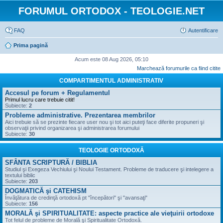
FORUMUL ORTODOX - TEOLOGIE.NET
FAQ
Autentificare
Prima pagină
Acum este 08 Aug 2026, 05:10
Marchează forumurile ca fiind citite
COMPARTIMENTUL ADMINISTRATIV
Accesul pe forum + Regulamentul
Primul lucru care trebuie citit!
Subiecte:
2
Probleme administrative. Prezentarea membrilor
Aici trebuie să se prezinte fiecare user nou şi tot aici puteţi face diferite propuneri şi
observaţii privind organizarea şi administrarea forumului
Subiecte:
30
TEOLOGIE ORTODOXĂ
SFÂNTA SCRIPTURĂ / BIBLIA
Studiul şi Exegeza Vechiului şi Noului Testament. Probleme de traducere şi intelegere a
textului biblic
Subiecte:
203
DOGMATICĂ şi CATEHISM
Învăţătura de credinţă ortodoxă pt "începători" şi "avansaţi"
Subiecte:
156
MORALĂ şi SPIRITUALITATE: aspecte practice ale vieţuirii ortodoxe
Tot felul de probleme de Morală şi Spiritualitate Ortodoxă.