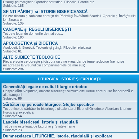
Discuţii pe marginea Operelor patristice, Filocalie, Pateric etc
Subiecte:
165
SFINŢI PĂRINŢI şi ISTORIE BISERICEASCĂ
Se vor discuta şi subiecte care ţin de Părinţii şi învăţătorii Bisericii. Operele şi învăţăturile
lor. Sinaxare.
Subiecte:
135
CANOANE şi REGULI BISERICEŞTI
Tot ce e legat de domeniile de mai sus...
Subiecte:
180
APOLOGETICĂ şi BIOETICĂ
Apologetică, Bioetică, Teologie şi ştiinţă, Filosofie religioasă
Subiecte:
61
ALTE SUBIECTE TEOLOGICE
Fiecare scrie ce doreşte şi discuta cu cine vrea, dar pe teme teologice (ce nu se
încadrează la vreunul din compartimentele de mai sus)
Subiecte:
294
LITURGICĂ: ISTORIE ŞI EXPLICAŢII
Generalităţi legate de cultul liturgic ortodox
Despre cărţi, veşminte, obiecte bisericeşti şi multe alte lucruri care nu se încadrează la
alte categorii
Subiecte:
86
Sărbători şi perioade liturgice. Slujbe specifice
Tot ce ţine de sărbătorile bisericeşti şi calendarul Bisericii Ortodoxe. Abordare istorico-
liturgică şi exegetică
Subiecte:
54
Laudele bisericeşti. Istorie şi rânduială
Tot ce nu este legat de Liturghie şi Sfintele Taine
Subiecte:
73
Dumnezeiasca LITURGHIE. Istorie, rânduială şi explicare