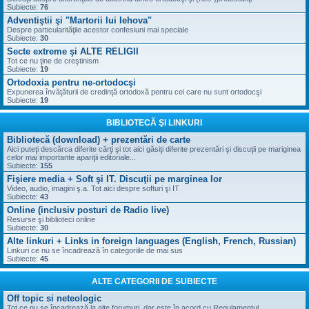
Subiecte:
76
Adventiştii şi "Martorii lui Iehova"
Despre particularităţile acestor confesiuni mai speciale
Subiecte:
30
Secte extreme şi ALTE RELIGII
Tot ce nu ţine de creştinism
Subiecte:
19
Ortodoxia pentru ne-ortodocşi
Expunerea învăţăturii de credinţă ortodoxă pentru cei care nu sunt ortodocşi
Subiecte:
19
BIBLIOTECĂ ŞI LINKURI
Bibliotecă (download) + prezentări de carte
Aici puteţi descărca diferite cărţi şi tot aici găsiţi diferite prezentări şi discuţii pe mariginea
celor mai importante apariţii editoriale...
Subiecte:
155
Fişiere media + Soft şi IT. Discuţii pe marginea lor
Video, audio, imagini ş.a. Tot aici despre softuri şi IT
Subiecte:
43
Online (inclusiv posturi de Radio live)
Resurse şi biblioteci online
Subiecte:
30
Alte linkuri + Links in foreign languages (English, French, Russian)
Linkuri ce nu se încadrează în categoriile de mai sus
Subiecte:
45
ALTE CATEGORII DE SUBIECTE
Off topic si neteologic
Tot ce nu se încadrează la alte forumuri, dar este în acord cu Regulamentul