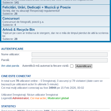
Subiecte:
141
Felicitări, Urări, Dedicaţii + Muzică şi Poezie
Scrieţi, dar nu abuzaţi! Respectaţi regulamentul!
Subiecte:
26
Concursuri
Concursuri de fotografii, poezii ş.a.
Subiecte:
4
Arhivă & Recycle Bin
Topicuri pe care ar trebui sa le stergem, dar ne e mila de timpul pierdut de altii la scrierea
lor.
Subiecte:
28
AUTENTIFICARE
Nume utilizator:
Parolă:
Am uitat parola
Autentifică-mă automat la fiecare vizită
CINE ESTE CONECTAT
In total sunt
78
utilizatori online :: 0 înregistrați, 0 ascunși și 78 vizitatori (date care se
bazează pe utilizatorii activi în ultimele 5 minute)
Cei mai mulţi utilizatori conectaţi au fost
34944
pe 15 Feb 2026, 00:02
Utilizatori înregistraţi: Niciun utilizator înregistrat
Legendă:
Administratori
,
Cei mai activi
,
Moderatori globali
STATISTICI