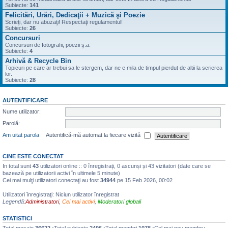
Subiecte:
141
Felicitări, Urări, Dedicaţii + Muzică şi Poezie
Scrieţi, dar nu abuzaţi! Respectaţi regulamentul!
Subiecte:
26
Concursuri
Concursuri de fotografii, poezii ş.a.
Subiecte:
4
Arhivă & Recycle Bin
Topicuri pe care ar trebui sa le stergem, dar ne e mila de timpul pierdut de altii la scrierea
lor.
Subiecte:
28
AUTENTIFICARE
Nume utilizator:
Parolă:
Am uitat parola
Autentifică-mă automat la fiecare vizită
CINE ESTE CONECTAT
In total sunt
43
utilizatori online :: 0 înregistrați, 0 ascunși și 43 vizitatori (date care se
bazează pe utilizatorii activi în ultimele 5 minute)
Cei mai mulţi utilizatori conectaţi au fost
34944
pe 15 Feb 2026, 00:02
Utilizatori înregistraţi: Niciun utilizator înregistrat
Legendă:
Administratori
,
Cei mai activi
,
Moderatori globali
STATISTICI