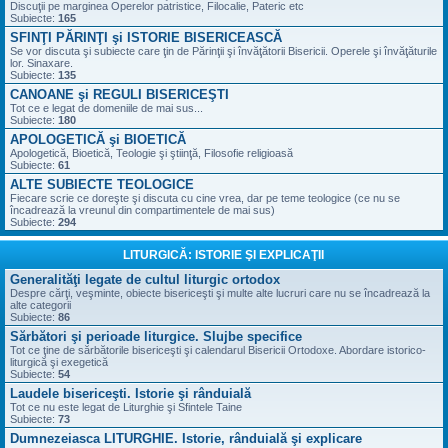
Discuţii pe marginea Operelor patristice, Filocalie, Pateric etc
Subiecte:
165
SFINŢI PĂRINŢI şi ISTORIE BISERICEASCĂ
Se vor discuta şi subiecte care ţin de Părinţii şi învăţătorii Bisericii. Operele şi învăţăturile
lor. Sinaxare.
Subiecte:
135
CANOANE şi REGULI BISERICEŞTI
Tot ce e legat de domeniile de mai sus...
Subiecte:
180
APOLOGETICĂ şi BIOETICĂ
Apologetică, Bioetică, Teologie şi ştiinţă, Filosofie religioasă
Subiecte:
61
ALTE SUBIECTE TEOLOGICE
Fiecare scrie ce doreşte şi discuta cu cine vrea, dar pe teme teologice (ce nu se
încadrează la vreunul din compartimentele de mai sus)
Subiecte:
294
LITURGICĂ: ISTORIE ŞI EXPLICAŢII
Generalităţi legate de cultul liturgic ortodox
Despre cărţi, veşminte, obiecte bisericeşti şi multe alte lucruri care nu se încadrează la
alte categorii
Subiecte:
86
Sărbători şi perioade liturgice. Slujbe specifice
Tot ce ţine de sărbătorile bisericeşti şi calendarul Bisericii Ortodoxe. Abordare istorico-
liturgică şi exegetică
Subiecte:
54
Laudele bisericeşti. Istorie şi rânduială
Tot ce nu este legat de Liturghie şi Sfintele Taine
Subiecte:
73
Dumnezeiasca LITURGHIE. Istorie, rânduială şi explicare