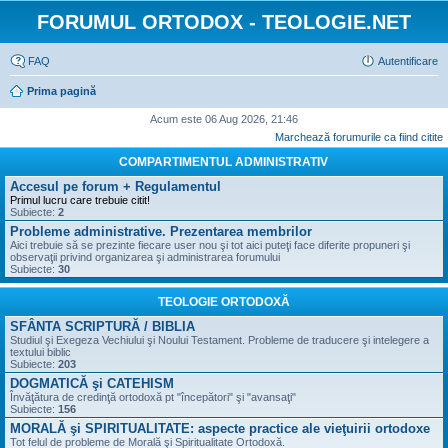
FORUMUL ORTODOX - TEOLOGIE.NET
FAQ
Autentificare
Prima pagină
Acum este 06 Aug 2026, 21:46
Marchează forumurile ca fiind citite
COMPARTIMENTUL ADMINISTRATIV
Accesul pe forum + Regulamentul
Primul lucru care trebuie citit!
Subiecte:
2
Probleme administrative. Prezentarea membrilor
Aici trebuie să se prezinte fiecare user nou şi tot aici puteţi face diferite propuneri şi
observaţii privind organizarea şi administrarea forumului
Subiecte:
30
TEOLOGIE ORTODOXĂ
SFÂNTA SCRIPTURĂ / BIBLIA
Studiul şi Exegeza Vechiului şi Noului Testament. Probleme de traducere şi intelegere a
textului biblic
Subiecte:
203
DOGMATICĂ şi CATEHISM
Învăţătura de credinţă ortodoxă pt "începători" şi "avansaţi"
Subiecte:
156
MORALĂ şi SPIRITUALITATE: aspecte practice ale vieţuirii ortodoxe
Tot felul de probleme de Morală şi Spiritualitate Ortodoxă.