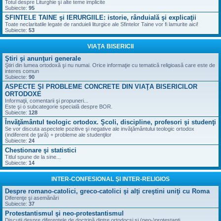
Totul despre Liturghie şi alte teme implicite
Subiecte:
95
SFINTELE TAINE şi IERURGIILE: istorie, rânduială şi explicaţii
Toate neclaritatile legate de randuieli liturgice ale Sfintelor Taine vor fi lamurite aici!
Subiecte:
53
VIAŢA BISERICII
Ştiri şi anunţuri generale
Ştiri din lumea ortodoxă şi nu numai. Orice informaţie cu tematică religioasă care este de
interes comun
Subiecte:
90
ASPECTE ŞI PROBLEME CONCRETE DIN VIAŢA BISERICILOR
ORTODOXE
Informaţii, comentarii şi propuneri...
Este şi o subcategorie specială despre BOR.
Subiecte:
128
Învăţământul teologic ortodox. Şcoli, discipline, profesori şi studenţi
Se vor discuta aspectele pozitive şi negative ale invăţământului teologic ortodox
(indiferent de ţară) + probleme ale studenţilor
Subiecte:
24
Chestionare şi statistici
Titlul spune de la sine...
Subiecte:
14
INTER-CONFESIONAL ŞI INTER-RELIGIOS
Despre romano-catolici, greco-catolici şi alţi creştini uniţi cu Roma
Diferenţe şi asemănări
Subiecte:
37
Protestantismul şi neo-protestantismul
Discuţii despre diferenţele de doctrină dintre ortodocşi şi (neo-)protestanţi