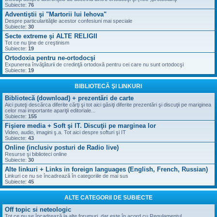
Subiecte:
76
Adventiştii şi "Martorii lui Iehova"
Despre particularităţile acestor confesiuni mai speciale
Subiecte:
30
Secte extreme şi ALTE RELIGII
Tot ce nu ţine de creştinism
Subiecte:
19
Ortodoxia pentru ne-ortodocşi
Expunerea învăţăturii de credinţă ortodoxă pentru cei care nu sunt ortodocşi
Subiecte:
19
BIBLIOTECĂ ŞI LINKURI
Bibliotecă (download) + prezentări de carte
Aici puteţi descărca diferite cărţi şi tot aici găsiţi diferite prezentări şi discuţii pe mariginea
celor mai importante apariţii editoriale...
Subiecte:
155
Fişiere media + Soft şi IT. Discuţii pe marginea lor
Video, audio, imagini ş.a. Tot aici despre softuri şi IT
Subiecte:
43
Online (inclusiv posturi de Radio live)
Resurse şi biblioteci online
Subiecte:
30
Alte linkuri + Links in foreign languages (English, French, Russian)
Linkuri ce nu se încadrează în categoriile de mai sus
Subiecte:
45
ALTE CATEGORII DE SUBIECTE
Off topic si neteologic
Tot ce nu se încadrează la alte forumuri, dar este în acord cu Regulamentul