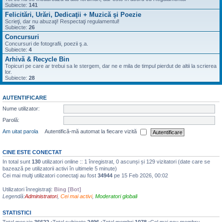
Subiecte:
141
Felicitări, Urări, Dedicaţii + Muzică şi Poezie
Scrieţi, dar nu abuzaţi! Respectaţi regulamentul!
Subiecte:
26
Concursuri
Concursuri de fotografii, poezii ş.a.
Subiecte:
4
Arhivă & Recycle Bin
Topicuri pe care ar trebui sa le stergem, dar ne e mila de timpul pierdut de altii la scrierea
lor.
Subiecte:
28
AUTENTIFICARE
Nume utilizator:
Parolă:
Am uitat parola
Autentifică-mă automat la fiecare vizită
CINE ESTE CONECTAT
In total sunt
130
utilizatori online :: 1 înregistrat, 0 ascunși și 129 vizitatori (date care se
bazează pe utilizatorii activi în ultimele 5 minute)
Cei mai mulţi utilizatori conectaţi au fost
34944
pe 15 Feb 2026, 00:02
Utilizatori înregistraţi:
Bing [Bot]
Legendă:
Administratori
,
Cei mai activi
,
Moderatori globali
STATISTICI