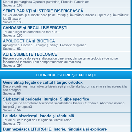
Discuţii pe marginea Operelor patristice, Filocalie, Pateric etc
Subiecte:
165
SFINŢI PĂRINŢI şi ISTORIE BISERICEASCĂ
Se vor discuta şi subiecte care ţin de Părinţii şi învăţătorii Bisericii. Operele şi învăţăturile
lor. Sinaxare.
Subiecte:
135
CANOANE şi REGULI BISERICEŞTI
Tot ce e legat de domeniile de mai sus...
Subiecte:
180
APOLOGETICĂ şi BIOETICĂ
Apologetică, Bioetică, Teologie şi ştiinţă, Filosofie religioasă
Subiecte:
61
ALTE SUBIECTE TEOLOGICE
Fiecare scrie ce doreşte şi discuta cu cine vrea, dar pe teme teologice (ce nu se
încadrează la vreunul din compartimentele de mai sus)
Subiecte:
294
LITURGICĂ: ISTORIE ŞI EXPLICAŢII
Generalităţi legate de cultul liturgic ortodox
Despre cărţi, veşminte, obiecte bisericeşti şi multe alte lucruri care nu se încadrează la
alte categorii
Subiecte:
86
Sărbători şi perioade liturgice. Slujbe specifice
Tot ce ţine de sărbătorile bisericeşti şi calendarul Bisericii Ortodoxe. Abordare istorico-
liturgică şi exegetică
Subiecte:
54
Laudele bisericeşti. Istorie şi rânduială
Tot ce nu este legat de Liturghie şi Sfintele Taine
Subiecte:
73
Dumnezeiasca LITURGHIE. Istorie, rânduială şi explicare