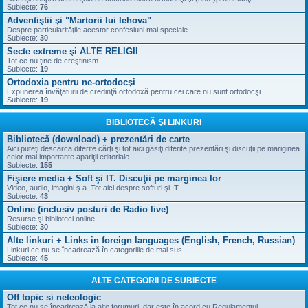
Subiecte:
76
Adventiştii şi "Martorii lui Iehova"
Despre particularităţile acestor confesiuni mai speciale
Subiecte:
30
Secte extreme şi ALTE RELIGII
Tot ce nu ţine de creştinism
Subiecte:
19
Ortodoxia pentru ne-ortodocşi
Expunerea învăţăturii de credinţă ortodoxă pentru cei care nu sunt ortodocşi
Subiecte:
19
BIBLIOTECĂ ŞI LINKURI
Bibliotecă (download) + prezentări de carte
Aici puteţi descărca diferite cărţi şi tot aici găsiţi diferite prezentări şi discuţii pe mariginea
celor mai importante apariţii editoriale...
Subiecte:
155
Fişiere media + Soft şi IT. Discuţii pe marginea lor
Video, audio, imagini ş.a. Tot aici despre softuri şi IT
Subiecte:
43
Online (inclusiv posturi de Radio live)
Resurse şi biblioteci online
Subiecte:
30
Alte linkuri + Links in foreign languages (English, French, Russian)
Linkuri ce nu se încadrează în categoriile de mai sus
Subiecte:
45
ALTE CATEGORII DE SUBIECTE
Off topic si neteologic
Tot ce nu se încadrează la alte forumuri, dar este în acord cu Regulamentul