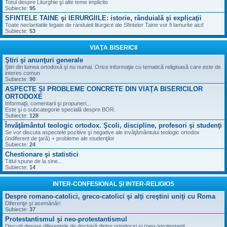
Totul despre Liturghie şi alte teme implicite
Subiecte:
95
SFINTELE TAINE şi IERURGIILE: istorie, rânduială şi explicaţii
Toate neclaritatile legate de randuieli liturgice ale Sfintelor Taine vor fi lamurite aici!
Subiecte:
53
VIAŢA BISERICII
Ştiri şi anunţuri generale
Ştiri din lumea ortodoxă şi nu numai. Orice informaţie cu tematică religioasă care este de
interes comun
Subiecte:
90
ASPECTE ŞI PROBLEME CONCRETE DIN VIAŢA BISERICILOR
ORTODOXE
Informaţii, comentarii şi propuneri...
Este şi o subcategorie specială despre BOR.
Subiecte:
128
Învăţământul teologic ortodox. Şcoli, discipline, profesori şi studenţi
Se vor discuta aspectele pozitive şi negative ale invăţământului teologic ortodox
(indiferent de ţară) + probleme ale studenţilor
Subiecte:
24
Chestionare şi statistici
Titlul spune de la sine...
Subiecte:
14
INTER-CONFESIONAL ŞI INTER-RELIGIOS
Despre romano-catolici, greco-catolici şi alţi creştini uniţi cu Roma
Diferenţe şi asemănări
Subiecte:
37
Protestantismul şi neo-protestantismul
Discuţii despre diferenţele de doctrină dintre ortodocşi şi (neo-)protestanţi