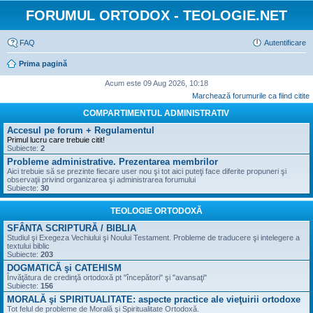
FORUMUL ORTODOX - TEOLOGIE.NET
FAQ
Autentificare
Prima pagină
Acum este 09 Aug 2026, 10:18
Marchează forumurile ca fiind citite
COMPARTIMENTUL ADMINISTRATIV
Accesul pe forum + Regulamentul
Primul lucru care trebuie citit!
Subiecte:
2
Probleme administrative. Prezentarea membrilor
Aici trebuie să se prezinte fiecare user nou şi tot aici puteţi face diferite propuneri şi
observaţii privind organizarea şi administrarea forumului
Subiecte:
30
TEOLOGIE ORTODOXĂ
SFÂNTA SCRIPTURĂ / BIBLIA
Studiul şi Exegeza Vechiului şi Noului Testament. Probleme de traducere şi intelegere a
textului biblic
Subiecte:
203
DOGMATICĂ şi CATEHISM
Învăţătura de credinţă ortodoxă pt "începători" şi "avansaţi"
Subiecte:
156
MORALĂ şi SPIRITUALITATE: aspecte practice ale vieţuirii ortodoxe
Tot felul de probleme de Morală şi Spiritualitate Ortodoxă.