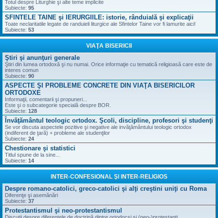
Totul despre Liturghie şi alte teme implicite
Subiecte:
95
SFINTELE TAINE şi IERURGIILE: istorie, rânduială şi explicaţii
Toate neclaritatile legate de randuieli liturgice ale Sfintelor Taine vor fi lamurite aici!
Subiecte:
53
VIAŢA BISERICII
Ştiri şi anunţuri generale
Ştiri din lumea ortodoxă şi nu numai. Orice informaţie cu tematică religioasă care este de
interes comun
Subiecte:
90
ASPECTE ŞI PROBLEME CONCRETE DIN VIAŢA BISERICILOR
ORTODOXE
Informaţii, comentarii şi propuneri...
Este şi o subcategorie specială despre BOR.
Subiecte:
128
Învăţământul teologic ortodox. Şcoli, discipline, profesori şi studenţi
Se vor discuta aspectele pozitive şi negative ale invăţământului teologic ortodox
(indiferent de ţară) + probleme ale studenţilor
Subiecte:
24
Chestionare şi statistici
Titlul spune de la sine...
Subiecte:
14
INTER-CONFESIONAL ŞI INTER-RELIGIOS
Despre romano-catolici, greco-catolici şi alţi creştini uniţi cu Roma
Diferenţe şi asemănări
Subiecte:
37
Protestantismul şi neo-protestantismul
Discuţii despre diferenţele de doctrină dintre ortodocşi şi (neo-)protestanţi