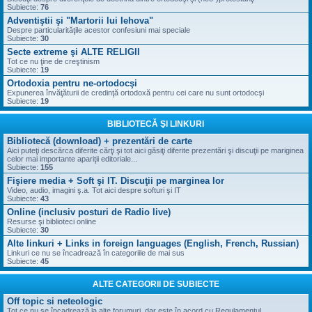
Subiecte:
76
Adventiştii şi "Martorii lui Iehova"
Despre particularităţile acestor confesiuni mai speciale
Subiecte:
30
Secte extreme şi ALTE RELIGII
Tot ce nu ţine de creştinism
Subiecte:
19
Ortodoxia pentru ne-ortodocşi
Expunerea învăţăturii de credinţă ortodoxă pentru cei care nu sunt ortodocşi
Subiecte:
19
BIBLIOTECĂ ŞI LINKURI
Bibliotecă (download) + prezentări de carte
Aici puteţi descărca diferite cărţi şi tot aici găsiţi diferite prezentări şi discuţii pe mariginea
celor mai importante apariţii editoriale...
Subiecte:
155
Fişiere media + Soft şi IT. Discuţii pe marginea lor
Video, audio, imagini ş.a. Tot aici despre softuri şi IT
Subiecte:
43
Online (inclusiv posturi de Radio live)
Resurse şi biblioteci online
Subiecte:
30
Alte linkuri + Links in foreign languages (English, French, Russian)
Linkuri ce nu se încadrează în categoriile de mai sus
Subiecte:
45
ALTE CATEGORII DE SUBIECTE
Off topic si neteologic
Tot ce nu se încadrează la alte forumuri, dar este în acord cu Regulamentul