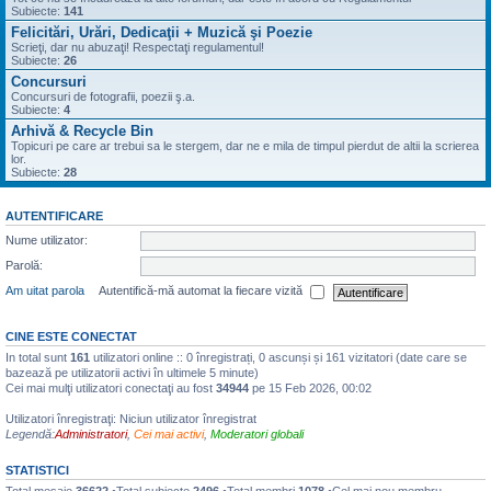
Subiecte:
141
Felicitări, Urări, Dedicaţii + Muzică şi Poezie
Scrieţi, dar nu abuzaţi! Respectaţi regulamentul!
Subiecte:
26
Concursuri
Concursuri de fotografii, poezii ş.a.
Subiecte:
4
Arhivă & Recycle Bin
Topicuri pe care ar trebui sa le stergem, dar ne e mila de timpul pierdut de altii la scrierea
lor.
Subiecte:
28
AUTENTIFICARE
Nume utilizator:
Parolă:
Am uitat parola
Autentifică-mă automat la fiecare vizită
CINE ESTE CONECTAT
In total sunt
161
utilizatori online :: 0 înregistrați, 0 ascunși și 161 vizitatori (date care se
bazează pe utilizatorii activi în ultimele 5 minute)
Cei mai mulţi utilizatori conectaţi au fost
34944
pe 15 Feb 2026, 00:02
Utilizatori înregistraţi: Niciun utilizator înregistrat
Legendă:
Administratori
,
Cei mai activi
,
Moderatori globali
STATISTICI