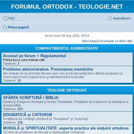
FORUMUL ORTODOX - TEOLOGIE.NET
FAQ
Autentificare
Prima pagină
Acum este 09 Aug 2026, 09:54
Marchează forumurile ca fiind citite
COMPARTIMENTUL ADMINISTRATIV
Accesul pe forum + Regulamentul
Primul lucru care trebuie citit!
Subiecte:
2
Probleme administrative. Prezentarea membrilor
Aici trebuie să se prezinte fiecare user nou şi tot aici puteţi face diferite propuneri şi
observaţii privind organizarea şi administrarea forumului
Subiecte:
30
TEOLOGIE ORTODOXĂ
SFÂNTA SCRIPTURĂ / BIBLIA
Studiul şi Exegeza Vechiului şi Noului Testament. Probleme de traducere şi intelegere a
textului biblic
Subiecte:
203
DOGMATICĂ şi CATEHISM
Învăţătura de credinţă ortodoxă pt "începători" şi "avansaţi"
Subiecte:
156
MORALĂ şi SPIRITUALITATE: aspecte practice ale vieţuirii ortodoxe
Tot felul de probleme de Morală şi Spiritualitate Ortodoxă.