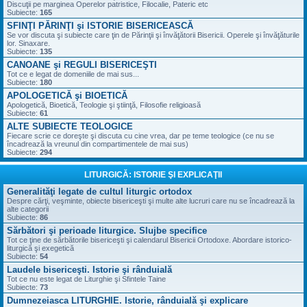
Discuţii pe marginea Operelor patristice, Filocalie, Pateric etc
Subiecte:
165
SFINŢI PĂRINŢI şi ISTORIE BISERICEASCĂ
Se vor discuta şi subiecte care ţin de Părinţii şi învăţătorii Bisericii. Operele şi învăţăturile
lor. Sinaxare.
Subiecte:
135
CANOANE şi REGULI BISERICEŞTI
Tot ce e legat de domeniile de mai sus...
Subiecte:
180
APOLOGETICĂ şi BIOETICĂ
Apologetică, Bioetică, Teologie şi ştiinţă, Filosofie religioasă
Subiecte:
61
ALTE SUBIECTE TEOLOGICE
Fiecare scrie ce doreşte şi discuta cu cine vrea, dar pe teme teologice (ce nu se
încadrează la vreunul din compartimentele de mai sus)
Subiecte:
294
LITURGICĂ: ISTORIE ŞI EXPLICAŢII
Generalităţi legate de cultul liturgic ortodox
Despre cărţi, veşminte, obiecte bisericeşti şi multe alte lucruri care nu se încadrează la
alte categorii
Subiecte:
86
Sărbători şi perioade liturgice. Slujbe specifice
Tot ce ţine de sărbătorile bisericeşti şi calendarul Bisericii Ortodoxe. Abordare istorico-
liturgică şi exegetică
Subiecte:
54
Laudele bisericeşti. Istorie şi rânduială
Tot ce nu este legat de Liturghie şi Sfintele Taine
Subiecte:
73
Dumnezeiasca LITURGHIE. Istorie, rânduială şi explicare