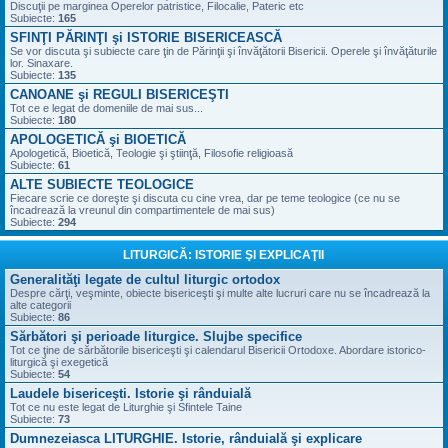
Discuţii pe marginea Operelor patristice, Filocalie, Pateric etc
Subiecte:
165
SFINŢI PĂRINŢI şi ISTORIE BISERICEASCĂ
Se vor discuta şi subiecte care ţin de Părinţii şi învăţătorii Bisericii. Operele şi învăţăturile
lor. Sinaxare.
Subiecte:
135
CANOANE şi REGULI BISERICEŞTI
Tot ce e legat de domeniile de mai sus...
Subiecte:
180
APOLOGETICĂ şi BIOETICĂ
Apologetică, Bioetică, Teologie şi ştiinţă, Filosofie religioasă
Subiecte:
61
ALTE SUBIECTE TEOLOGICE
Fiecare scrie ce doreşte şi discuta cu cine vrea, dar pe teme teologice (ce nu se
încadrează la vreunul din compartimentele de mai sus)
Subiecte:
294
LITURGICĂ: ISTORIE ŞI EXPLICAŢII
Generalităţi legate de cultul liturgic ortodox
Despre cărţi, veşminte, obiecte bisericeşti şi multe alte lucruri care nu se încadrează la
alte categorii
Subiecte:
86
Sărbători şi perioade liturgice. Slujbe specifice
Tot ce ţine de sărbătorile bisericeşti şi calendarul Bisericii Ortodoxe. Abordare istorico-
liturgică şi exegetică
Subiecte:
54
Laudele bisericeşti. Istorie şi rânduială
Tot ce nu este legat de Liturghie şi Sfintele Taine
Subiecte:
73
Dumnezeiasca LITURGHIE. Istorie, rânduială şi explicare