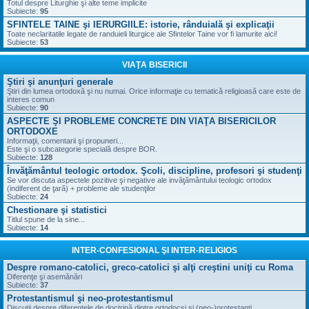
Totul despre Liturghie şi alte teme implicite
Subiecte:
95
SFINTELE TAINE şi IERURGIILE: istorie, rânduială şi explicaţii
Toate neclaritatile legate de randuieli liturgice ale Sfintelor Taine vor fi lamurite aici!
Subiecte:
53
VIAŢA BISERICII
Ştiri şi anunţuri generale
Ştiri din lumea ortodoxă şi nu numai. Orice informaţie cu tematică religioasă care este de
interes comun
Subiecte:
90
ASPECTE ŞI PROBLEME CONCRETE DIN VIAŢA BISERICILOR
ORTODOXE
Informaţii, comentarii şi propuneri...
Este şi o subcategorie specială despre BOR.
Subiecte:
128
Învăţământul teologic ortodox. Şcoli, discipline, profesori şi studenţi
Se vor discuta aspectele pozitive şi negative ale invăţământului teologic ortodox
(indiferent de ţară) + probleme ale studenţilor
Subiecte:
24
Chestionare şi statistici
Titlul spune de la sine...
Subiecte:
14
INTER-CONFESIONAL ŞI INTER-RELIGIOS
Despre romano-catolici, greco-catolici şi alţi creştini uniţi cu Roma
Diferenţe şi asemănări
Subiecte:
37
Protestantismul şi neo-protestantismul
Discuţii despre diferenţele de doctrină dintre ortodocşi şi (neo-)protestanţi