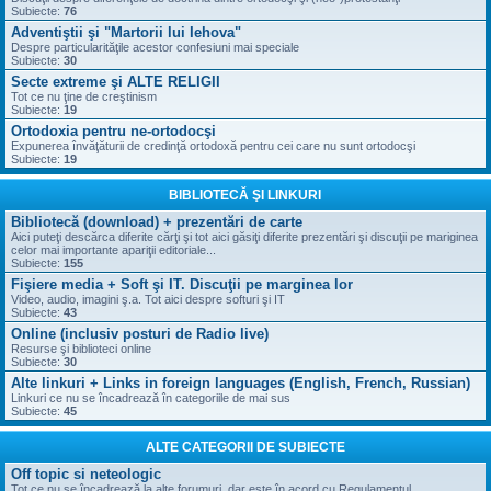
Subiecte:
76
Adventiştii şi "Martorii lui Iehova"
Despre particularităţile acestor confesiuni mai speciale
Subiecte:
30
Secte extreme şi ALTE RELIGII
Tot ce nu ţine de creştinism
Subiecte:
19
Ortodoxia pentru ne-ortodocşi
Expunerea învăţăturii de credinţă ortodoxă pentru cei care nu sunt ortodocşi
Subiecte:
19
BIBLIOTECĂ ŞI LINKURI
Bibliotecă (download) + prezentări de carte
Aici puteţi descărca diferite cărţi şi tot aici găsiţi diferite prezentări şi discuţii pe mariginea
celor mai importante apariţii editoriale...
Subiecte:
155
Fişiere media + Soft şi IT. Discuţii pe marginea lor
Video, audio, imagini ş.a. Tot aici despre softuri şi IT
Subiecte:
43
Online (inclusiv posturi de Radio live)
Resurse şi biblioteci online
Subiecte:
30
Alte linkuri + Links in foreign languages (English, French, Russian)
Linkuri ce nu se încadrează în categoriile de mai sus
Subiecte:
45
ALTE CATEGORII DE SUBIECTE
Off topic si neteologic
Tot ce nu se încadrează la alte forumuri, dar este în acord cu Regulamentul