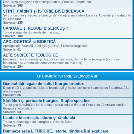
Discuţii pe marginea Operelor patristice, Filocalie, Pateric etc
Subiecte:
165
SFINŢI PĂRINŢI şi ISTORIE BISERICEASCĂ
Se vor discuta şi subiecte care ţin de Părinţii şi învăţătorii Bisericii. Operele şi învăţăturile
lor. Sinaxare.
Subiecte:
135
CANOANE şi REGULI BISERICEŞTI
Tot ce e legat de domeniile de mai sus...
Subiecte:
180
APOLOGETICĂ şi BIOETICĂ
Apologetică, Bioetică, Teologie şi ştiinţă, Filosofie religioasă
Subiecte:
61
ALTE SUBIECTE TEOLOGICE
Fiecare scrie ce doreşte şi discuta cu cine vrea, dar pe teme teologice (ce nu se
încadrează la vreunul din compartimentele de mai sus)
Subiecte:
294
LITURGICĂ: ISTORIE ŞI EXPLICAŢII
Generalităţi legate de cultul liturgic ortodox
Despre cărţi, veşminte, obiecte bisericeşti şi multe alte lucruri care nu se încadrează la
alte categorii
Subiecte:
86
Sărbători şi perioade liturgice. Slujbe specifice
Tot ce ţine de sărbătorile bisericeşti şi calendarul Bisericii Ortodoxe. Abordare istorico-
liturgică şi exegetică
Subiecte:
54
Laudele bisericeşti. Istorie şi rânduială
Tot ce nu este legat de Liturghie şi Sfintele Taine
Subiecte:
73
Dumnezeiasca LITURGHIE. Istorie, rânduială şi explicare