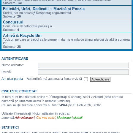
Subiecte:
141
Felicitări, Urări, Dedicaţii + Muzică şi Poezie
Scrieţi, dar nu abuzaţi! Respectaţi regulamentul!
Subiecte:
26
Concursuri
Concursuri de fotografii, poezii ş.a.
Subiecte:
4
Arhivă & Recycle Bin
Topicuri pe care ar trebui sa le stergem, dar ne e mila de timpul pierdut de altii la scrierea
lor.
Subiecte:
28
AUTENTIFICARE
Nume utilizator:
Parolă:
Am uitat parola
Autentifică-mă automat la fiecare vizită
CINE ESTE CONECTAT
In total sunt
94
utilizatori online :: 0 înregistrați, 0 ascunși și 94 vizitatori (date care se
bazează pe utilizatorii activi în ultimele 5 minute)
Cei mai mulţi utilizatori conectaţi au fost
34944
pe 15 Feb 2026, 00:02
Utilizatori înregistraţi: Niciun utilizator înregistrat
Legendă:
Administratori
,
Cei mai activi
,
Moderatori globali
STATISTICI