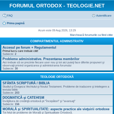
FORUMUL ORTODOX - TEOLOGIE.NET
FAQ
Autentificare
Prima pagină
Acum este 09 Aug 2026, 13:29
Marchează forumurile ca fiind citite
COMPARTIMENTUL ADMINISTRATIV
Accesul pe forum + Regulamentul
Primul lucru care trebuie citit!
Subiecte:
2
Probleme administrative. Prezentarea membrilor
Aici trebuie să se prezinte fiecare user nou şi tot aici puteţi face diferite propuneri şi
observaţii privind organizarea şi administrarea forumului
Subiecte:
30
TEOLOGIE ORTODOXĂ
SFÂNTA SCRIPTURĂ / BIBLIA
Studiul şi Exegeza Vechiului şi Noului Testament. Probleme de traducere şi intelegere a
textului biblic
Subiecte:
203
DOGMATICĂ şi CATEHISM
Învăţătura de credinţă ortodoxă pt "începători" şi "avansaţi"
Subiecte:
156
MORALĂ şi SPIRITUALITATE: aspecte practice ale vieţuirii ortodoxe
Tot felul de probleme de Morală şi Spiritualitate Ortodoxă.