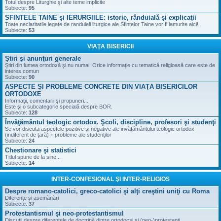
Totul despre Liturghie şi alte teme implicite
Subiecte:
95
SFINTELE TAINE şi IERURGIILE: istorie, rânduială şi explicaţii
Toate neclaritatile legate de randuieli liturgice ale Sfintelor Taine vor fi lamurite aici!
Subiecte:
53
VIAŢA BISERICII
Ştiri şi anunţuri generale
Ştiri din lumea ortodoxă şi nu numai. Orice informaţie cu tematică religioasă care este de
interes comun
Subiecte:
90
ASPECTE ŞI PROBLEME CONCRETE DIN VIAŢA BISERICILOR
ORTODOXE
Informaţii, comentarii şi propuneri...
Este şi o subcategorie specială despre BOR.
Subiecte:
128
Învăţământul teologic ortodox. Şcoli, discipline, profesori şi studenţi
Se vor discuta aspectele pozitive şi negative ale invăţământului teologic ortodox
(indiferent de ţară) + probleme ale studenţilor
Subiecte:
24
Chestionare şi statistici
Titlul spune de la sine...
Subiecte:
14
INTER-CONFESIONAL ŞI INTER-RELIGIOS
Despre romano-catolici, greco-catolici şi alţi creştini uniţi cu Roma
Diferenţe şi asemănări
Subiecte:
37
Protestantismul şi neo-protestantismul
Discuţii despre diferenţele de doctrină dintre ortodocşi şi (neo-)protestanţi