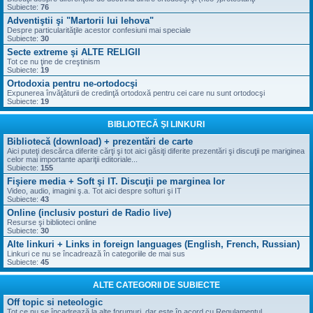
Subiecte:
76
Adventiştii şi "Martorii lui Iehova"
Despre particularităţile acestor confesiuni mai speciale
Subiecte:
30
Secte extreme şi ALTE RELIGII
Tot ce nu ţine de creştinism
Subiecte:
19
Ortodoxia pentru ne-ortodocşi
Expunerea învăţăturii de credinţă ortodoxă pentru cei care nu sunt ortodocşi
Subiecte:
19
BIBLIOTECĂ ŞI LINKURI
Bibliotecă (download) + prezentări de carte
Aici puteţi descărca diferite cărţi şi tot aici găsiţi diferite prezentări şi discuţii pe mariginea
celor mai importante apariţii editoriale...
Subiecte:
155
Fişiere media + Soft şi IT. Discuţii pe marginea lor
Video, audio, imagini ş.a. Tot aici despre softuri şi IT
Subiecte:
43
Online (inclusiv posturi de Radio live)
Resurse şi biblioteci online
Subiecte:
30
Alte linkuri + Links in foreign languages (English, French, Russian)
Linkuri ce nu se încadrează în categoriile de mai sus
Subiecte:
45
ALTE CATEGORII DE SUBIECTE
Off topic si neteologic
Tot ce nu se încadrează la alte forumuri, dar este în acord cu Regulamentul