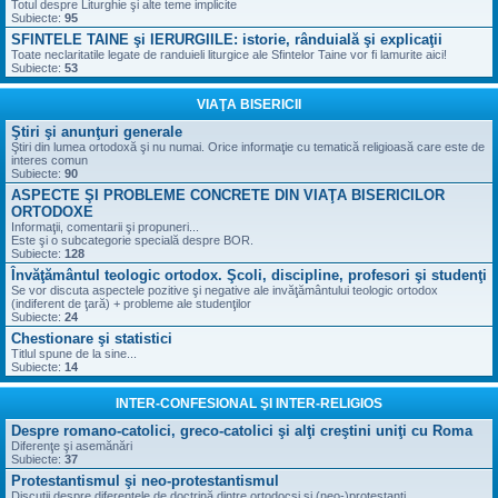
Totul despre Liturghie şi alte teme implicite
Subiecte:
95
SFINTELE TAINE şi IERURGIILE: istorie, rânduială şi explicaţii
Toate neclaritatile legate de randuieli liturgice ale Sfintelor Taine vor fi lamurite aici!
Subiecte:
53
VIAŢA BISERICII
Ştiri şi anunţuri generale
Ştiri din lumea ortodoxă şi nu numai. Orice informaţie cu tematică religioasă care este de
interes comun
Subiecte:
90
ASPECTE ŞI PROBLEME CONCRETE DIN VIAŢA BISERICILOR
ORTODOXE
Informaţii, comentarii şi propuneri...
Este şi o subcategorie specială despre BOR.
Subiecte:
128
Învăţământul teologic ortodox. Şcoli, discipline, profesori şi studenţi
Se vor discuta aspectele pozitive şi negative ale invăţământului teologic ortodox
(indiferent de ţară) + probleme ale studenţilor
Subiecte:
24
Chestionare şi statistici
Titlul spune de la sine...
Subiecte:
14
INTER-CONFESIONAL ŞI INTER-RELIGIOS
Despre romano-catolici, greco-catolici şi alţi creştini uniţi cu Roma
Diferenţe şi asemănări
Subiecte:
37
Protestantismul şi neo-protestantismul
Discuţii despre diferenţele de doctrină dintre ortodocşi şi (neo-)protestanţi