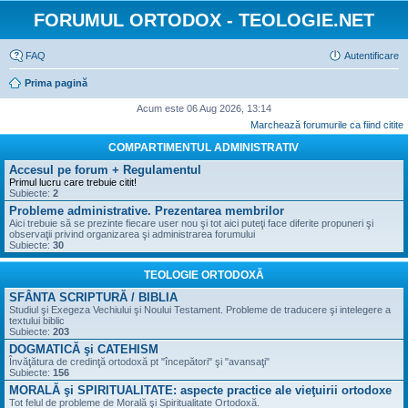
FORUMUL ORTODOX - TEOLOGIE.NET
FAQ
Autentificare
Prima pagină
Acum este 06 Aug 2026, 13:14
Marchează forumurile ca fiind citite
COMPARTIMENTUL ADMINISTRATIV
Accesul pe forum + Regulamentul
Primul lucru care trebuie citit!
Subiecte:
2
Probleme administrative. Prezentarea membrilor
Aici trebuie să se prezinte fiecare user nou şi tot aici puteţi face diferite propuneri şi
observaţii privind organizarea şi administrarea forumului
Subiecte:
30
TEOLOGIE ORTODOXĂ
SFÂNTA SCRIPTURĂ / BIBLIA
Studiul şi Exegeza Vechiului şi Noului Testament. Probleme de traducere şi intelegere a
textului biblic
Subiecte:
203
DOGMATICĂ şi CATEHISM
Învăţătura de credinţă ortodoxă pt "începători" şi "avansaţi"
Subiecte:
156
MORALĂ şi SPIRITUALITATE: aspecte practice ale vieţuirii ortodoxe
Tot felul de probleme de Morală şi Spiritualitate Ortodoxă.