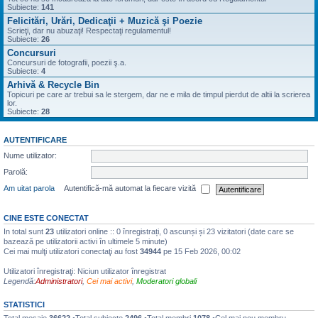
Subiecte:
141
Felicitări, Urări, Dedicaţii + Muzică şi Poezie
Scrieţi, dar nu abuzaţi! Respectaţi regulamentul!
Subiecte:
26
Concursuri
Concursuri de fotografii, poezii ş.a.
Subiecte:
4
Arhivă & Recycle Bin
Topicuri pe care ar trebui sa le stergem, dar ne e mila de timpul pierdut de altii la scrierea
lor.
Subiecte:
28
AUTENTIFICARE
Nume utilizator:
Parolă:
Am uitat parola
Autentifică-mă automat la fiecare vizită
CINE ESTE CONECTAT
In total sunt
23
utilizatori online :: 0 înregistrați, 0 ascunși și 23 vizitatori (date care se
bazează pe utilizatorii activi în ultimele 5 minute)
Cei mai mulţi utilizatori conectaţi au fost
34944
pe 15 Feb 2026, 00:02
Utilizatori înregistraţi: Niciun utilizator înregistrat
Legendă:
Administratori
,
Cei mai activi
,
Moderatori globali
STATISTICI