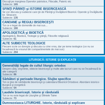
Discuţii pe marginea Operelor patristice, Filocalie, Pateric etc
Subiecte:
165
SFINŢI PĂRINŢI şi ISTORIE BISERICEASCĂ
Se vor discuta şi subiecte care ţin de Părinţii şi învăţătorii Bisericii. Operele şi învăţăturile
lor. Sinaxare.
Subiecte:
135
CANOANE şi REGULI BISERICEŞTI
Tot ce e legat de domeniile de mai sus...
Subiecte:
180
APOLOGETICĂ şi BIOETICĂ
Apologetică, Bioetică, Teologie şi ştiinţă, Filosofie religioasă
Subiecte:
61
ALTE SUBIECTE TEOLOGICE
Fiecare scrie ce doreşte şi discuta cu cine vrea, dar pe teme teologice (ce nu se
încadrează la vreunul din compartimentele de mai sus)
Subiecte:
294
LITURGICĂ: ISTORIE ŞI EXPLICAŢII
Generalităţi legate de cultul liturgic ortodox
Despre cărţi, veşminte, obiecte bisericeşti şi multe alte lucruri care nu se încadrează la
alte categorii
Subiecte:
86
Sărbători şi perioade liturgice. Slujbe specifice
Tot ce ţine de sărbătorile bisericeşti şi calendarul Bisericii Ortodoxe. Abordare istorico-
liturgică şi exegetică
Subiecte:
54
Laudele bisericeşti. Istorie şi rânduială
Tot ce nu este legat de Liturghie şi Sfintele Taine
Subiecte:
73
Dumnezeiasca LITURGHIE. Istorie, rânduială şi explicare