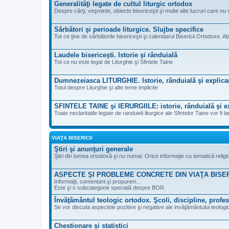
Generalităţi legate de cultul liturgic ortodox
Despre cărţi, veşminte, obiecte bisericeşti şi multe alte lucruri care nu 
Sărbători şi perioade liturgice. Slujbe specifice
Tot ce ţine de sărbătorile bisericeşti şi calendarul Bisericii Ortodoxe. Ab
Laudele bisericeşti. Istorie şi rânduială
Tot ce nu este legat de Liturghie şi Sfintele Taine
Dumnezeiasca LITURGHIE. Istorie, rânduială şi explica
Totul despre Liturghie şi alte teme implicite
SFINTELE TAINE şi IERURGIILE: istorie, rânduială şi ex
Toate neclaritatile legate de randuieli liturgice ale Sfintelor Taine vor fi la
VIAŢA BISERICII
Ştiri şi anunţuri generale
Ştiri din lumea ortodoxă şi nu numai. Orice informaţie cu tematică reli
ASPECTE ŞI PROBLEME CONCRETE DIN VIAŢA BISE
Informaţii, comentarii şi propuneri...
Este şi o subcategorie specială despre BOR.
Învăţământul teologic ortodox. Şcoli, discipline, profes
Se vor discuta aspectele pozitive şi negative ale invăţământului teologic
Chestionare şi statistici