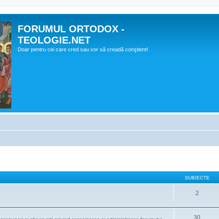
FORUMUL ORTODOX -
TEOLOGIE.NET
Doar pentru cei care cred sau vor să creadă conştient!
SUBIECTE
2
30