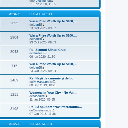
de
protosinghel
u
V
21 Feb 2020, 11:55
l
e
t
z
i
i
MESAJE
ULTIMUL MESAJ
m
u
u
l
Win a Prize Worth Up to $100,…
2695
l
t
de
IoanB
m
V
i
23 Oct 2025, 09:02
e
e
m
s
z
u
Win a Prize Worth Up to $100,…
2904
a
i
l
de
IoanB
j
u
m
V
23 Oct 2025, 09:03
l
e
e
t
s
z
Re: Semnul Sfintei Cruci
2043
i
a
i
de
dimitrie
m
j
u
V
06 Iun 2020, 21:30
u
l
e
l
t
z
Win a Prize Worth Up to $100,…
m
716
i
i
de
IoanB
e
m
u
V
23 Oct 2025, 09:04
s
u
l
e
a
l
t
z
Re: Naşii de cununie şi de bo…
j
m
2469
i
i
de
Pr Haralambie
e
m
u
V
08 Sep 2019, 18:28
s
u
l
e
a
l
t
z
Womens In Your City - No Veri…
j
m
1211
i
i
de
Nicodim
e
m
u
V
11 Ian 2026, 03:35
s
u
l
e
a
l
t
z
Re: Să spunem "NU" referendum…
j
m
3198
i
i
de
Constantinos
e
m
u
V
07 Oct 2018, 11:36
s
u
l
e
a
l
t
z
j
m
i
i
MESAJE
ULTIMUL MESAJ
e
m
u