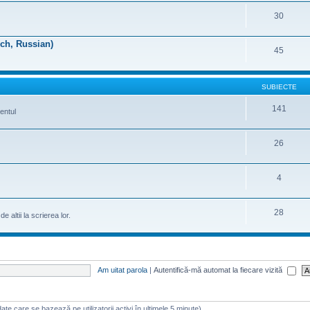
30
nch, Russian)
45
SUBIECTE
141
entul
26
4
28
 altii la scrierea lor.
Am uitat parola
|
Autentifică-mă automat la fiecare vizită
 (date care se bazează pe utilizatorii activi în ultimele 5 minute)