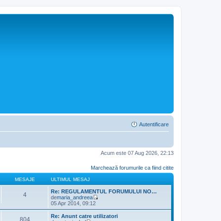
Autentificare
Acum este 07 Aug 2026, 22:13
Marchează forumurile ca fiind citite
MESAJE
ULTIMUL MESAJ
Re: REGULAMENTUL FORUMULUI NO…
4
de
maria_andreea
V
05 Apr 2014, 09:12
e
z
Re: Anunt catre utilizatori
804
i