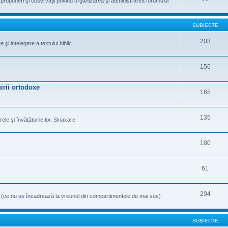
te propuneri şi observaţii privind organizarea şi administrarea forumului
SUBIECTE
203
şi intelegere a textului biblic
156
irii ortodoxe
165
135
rele şi învăţăturile lor. Sinaxare.
180
61
294
e (ce nu se încadrează la vreunul din compartimentele de mai sus)
SUBIECTE