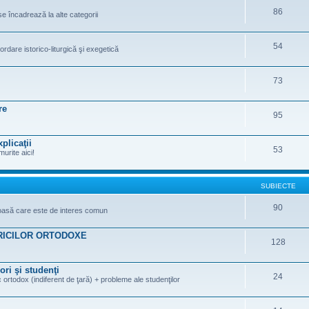
86
se încadrează la alte categorii
54
ordare istorico-liturgică şi exegetică
73
re
95
plicaţii
53
murite aici!
SUBIECTE
90
gioasă care este de interes comun
RICILOR ORTODOXE
128
ori şi studenţi
24
 ortodox (indiferent de ţară) + probleme ale studenţilor