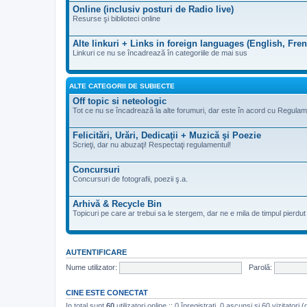
Online (inclusiv posturi de Radio live)
Resurse şi biblioteci online
Alte linkuri + Links in foreign languages (English, Fre
Linkuri ce nu se încadrează în categoriile de mai sus
ALTE CATEGORII DE SUBIECTE
Off topic si neteologic
Tot ce nu se încadrează la alte forumuri, dar este în acord cu Regulam
Felicitări, Urări, Dedicaţii + Muzică şi Poezie
Scrieţi, dar nu abuzaţi! Respectaţi regulamentul!
Concursuri
Concursuri de fotografii, poezii ş.a.
Arhivă & Recycle Bin
Topicuri pe care ar trebui sa le stergem, dar ne e mila de timpul pierdut de
AUTENTIFICARE
Nume utilizator:
Parolă:
CINE ESTE CONECTAT
In total sunt
60
utilizatori online :: 0 înregistrați, 0 ascunși și 60 vizitatori