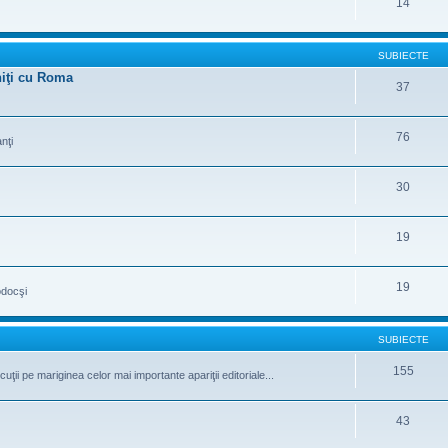
14
SUBIECTE
uniţi cu Roma
37
76
nţi
30
19
19
odocşi
SUBIECTE
155
iscuţii pe mariginea celor mai importante apariţii editoriale...
43