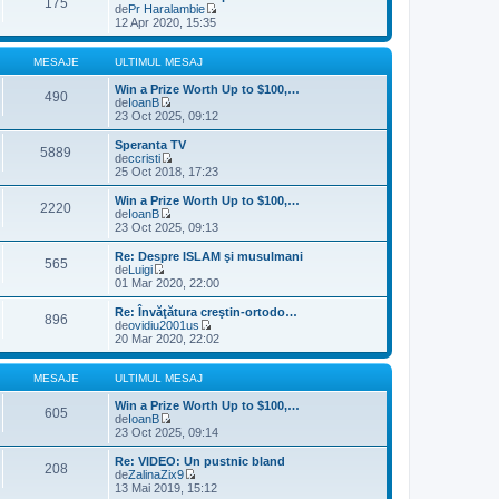
175
i
i
de
Pr Haralambie
e
m
u
V
12 Apr 2020, 15:35
s
u
l
e
a
l
t
z
j
m
i
i
MESAJE
ULTIMUL MESAJ
e
m
u
s
u
l
Win a Prize Worth Up to $100,…
490
a
l
t
de
IoanB
j
m
V
i
23 Oct 2025, 09:12
e
e
m
s
z
u
Speranta TV
5889
a
i
l
de
ccristi
j
u
m
V
25 Oct 2018, 17:23
l
e
e
t
s
z
Win a Prize Worth Up to $100,…
2220
i
a
i
de
IoanB
m
j
u
V
23 Oct 2025, 09:13
u
l
e
l
t
z
Re: Despre ISLAM şi musulmani
m
565
i
i
de
Luigi
e
m
u
V
01 Mar 2020, 22:00
s
u
l
e
a
l
t
z
Re: Învăţătura creştin-ortodo…
j
m
896
i
i
de
ovidiu2001us
e
m
u
V
20 Mar 2020, 22:02
s
u
l
e
a
l
t
z
j
m
i
i
MESAJE
ULTIMUL MESAJ
e
m
u
s
u
l
Win a Prize Worth Up to $100,…
605
a
l
t
de
IoanB
j
m
V
i
23 Oct 2025, 09:14
e
e
m
s
z
u
Re: VIDEO: Un pustnic bland
208
a
i
l
de
ZalinaZix9
j
u
m
V
13 Mai 2019, 15:12
l
e
e