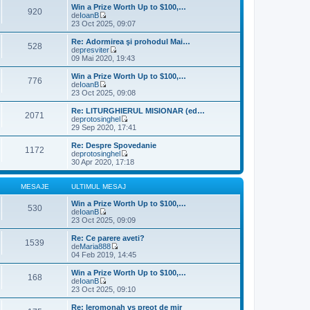
s
u
l
Win a Prize Worth Up to $100,…
920
a
l
t
de
IoanB
j
m
V
i
23 Oct 2025, 09:07
e
e
m
s
z
u
Re: Adormirea şi prohodul Mai…
528
a
i
l
de
presviter
j
u
m
V
09 Mai 2020, 19:43
l
e
e
t
s
z
Win a Prize Worth Up to $100,…
776
i
a
i
de
IoanB
m
j
u
V
23 Oct 2025, 09:08
u
l
e
l
t
z
Re: LITURGHIERUL MISIONAR (ed…
m
2071
i
i
de
protosinghel
e
m
u
V
29 Sep 2020, 17:41
s
u
l
e
a
l
t
z
Re: Despre Spovedanie
j
m
1172
i
i
de
protosinghel
e
m
u
V
30 Apr 2020, 17:18
s
u
l
e
a
l
t
z
j
m
i
i
MESAJE
ULTIMUL MESAJ
e
m
u
s
u
l
Win a Prize Worth Up to $100,…
530
a
l
t
de
IoanB
j
m
V
i
23 Oct 2025, 09:09
e
e
m
s
z
u
Re: Ce parere aveti?
1539
a
i
l
de
Maria888
j
u
m
V
04 Feb 2019, 14:45
l
e
e
t
s
z
Win a Prize Worth Up to $100,…
168
i
a
i
de
IoanB
m
j
u
V
23 Oct 2025, 09:10
u
l
e
l
t
z
Re: Ieromonah vs preot de mir
m