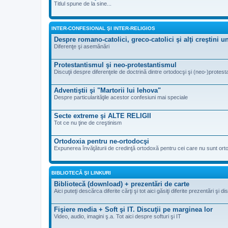
Titlul spune de la sine...
INTER-CONFESIONAL ŞI INTER-RELIGIOS
Despre romano-catolici, greco-catolici şi alţi creştini 
Diferenţe şi asemănări
Protestantismul şi neo-protestantismul
Discuţii despre diferenţele de doctrină dintre ortodocşi şi (neo-)protesta
Adventiştii şi "Martorii lui Iehova"
Despre particularităţile acestor confesiuni mai speciale
Secte extreme şi ALTE RELIGII
Tot ce nu ţine de creştinism
Ortodoxia pentru ne-ortodocşi
Expunerea învăţăturii de credinţă ortodoxă pentru cei care nu sunt ort
BIBLIOTECĂ ŞI LINKURI
Bibliotecă (download) + prezentări de carte
Aici puteţi descărca diferite cărţi şi tot aici găsiţi diferite prezentări şi d
Fişiere media + Soft şi IT. Discuţii pe marginea lor
Video, audio, imagini ş.a. Tot aici despre softuri şi IT