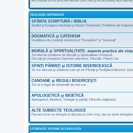
Aici trebuie să se prezinte fiecare user nou şi tot aici puteţi face diferi
TEOLOGIE ORTODOXĂ
SFÂNTA SCRIPTURĂ / BIBLIA
Studiul şi Exegeza Vechiului şi Noului Testament. Probleme de traducere 
DOGMATICĂ şi CATEHISM
Învăţătura de credinţă ortodoxă pt "începători" şi "avansaţi"
MORALĂ şi SPIRITUALITATE: aspecte practice ale vieţu
Tot felul de probleme de Morală şi Spiritualitate Ortodoxă.
Discuţii pe marginea Operelor patristice, Filocalie, Pateric etc
SFINŢI PĂRINŢI şi ISTORIE BISERICEASCĂ
Se vor discuta şi subiecte care ţin de Părinţii şi învăţătorii Bisericii. Ope
CANOANE şi REGULI BISERICEŞTI
Tot ce e legat de domeniile de mai sus...
APOLOGETICĂ şi BIOETICĂ
Apologetică, Bioetică, Teologie şi ştiinţă, Filosofie religioasă
ALTE SUBIECTE TEOLOGICE
Fiecare scrie ce doreşte şi discuta cu cine vrea, dar pe teme teologic
LITURGICĂ: ISTORIE ŞI EXPLICAŢII