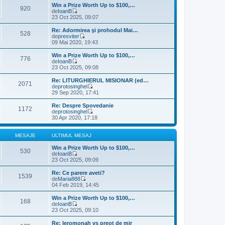
s
u
l
Win a Prize Worth Up to $100,…
920
a
l
t
de
IoanB
j
m
V
i
23 Oct 2025, 09:07
e
e
m
s
z
u
Re: Adormirea şi prohodul Mai…
528
a
i
l
de
presviter
j
u
m
V
09 Mai 2020, 19:43
l
e
e
t
s
z
Win a Prize Worth Up to $100,…
776
i
a
i
de
IoanB
m
j
u
V
23 Oct 2025, 09:08
u
l
e
l
t
z
Re: LITURGHIERUL MISIONAR (ed…
m
2071
i
i
de
protosinghel
e
m
u
V
29 Sep 2020, 17:41
s
u
l
e
a
l
t
z
Re: Despre Spovedanie
j
m
1172
i
i
de
protosinghel
e
m
u
V
30 Apr 2020, 17:18
s
u
l
e
a
l
t
z
j
m
i
i
MESAJE
ULTIMUL MESAJ
e
m
u
s
u
l
Win a Prize Worth Up to $100,…
530
a
l
t
de
IoanB
j
m
V
i
23 Oct 2025, 09:09
e
e
m
s
z
u
Re: Ce parere aveti?
1539
a
i
l
de
Maria888
j
u
m
V
04 Feb 2019, 14:45
l
e
e
t
s
z
Win a Prize Worth Up to $100,…
168
i
a
i
de
IoanB
m
j
u
V
23 Oct 2025, 09:10
u
l
e
l
t
z
Re: Ieromonah vs preot de mir
m