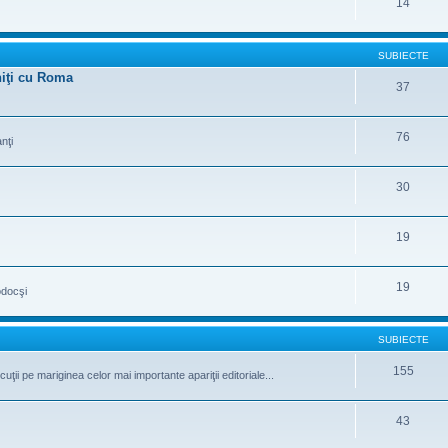
14
SUBIECTE
uniţi cu Roma
37
76
nţi
30
19
19
odocşi
SUBIECTE
155
iscuţii pe mariginea celor mai importante apariţii editoriale...
43