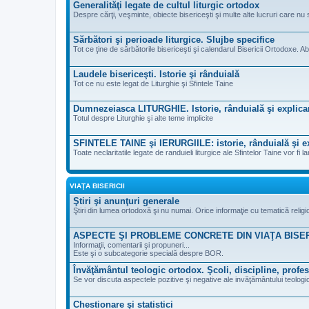
Generalităţi legate de cultul liturgic ortodox
Despre cărţi, veşminte, obiecte bisericeşti şi multe alte lucruri care nu 
Sărbători şi perioade liturgice. Slujbe specifice
Tot ce ţine de sărbătorile bisericeşti şi calendarul Bisericii Ortodoxe. Ab
Laudele bisericeşti. Istorie şi rânduială
Tot ce nu este legat de Liturghie şi Sfintele Taine
Dumnezeiasca LITURGHIE. Istorie, rânduială şi explica
Totul despre Liturghie şi alte teme implicite
SFINTELE TAINE şi IERURGIILE: istorie, rânduială şi ex
Toate neclaritatile legate de randuieli liturgice ale Sfintelor Taine vor fi la
VIAŢA BISERICII
Ştiri şi anunţuri generale
Ştiri din lumea ortodoxă şi nu numai. Orice informaţie cu tematică reli
ASPECTE ŞI PROBLEME CONCRETE DIN VIAŢA BISE
Informaţii, comentarii şi propuneri...
Este şi o subcategorie specială despre BOR.
Învăţământul teologic ortodox. Şcoli, discipline, profes
Se vor discuta aspectele pozitive şi negative ale invăţământului teologic
Chestionare şi statistici