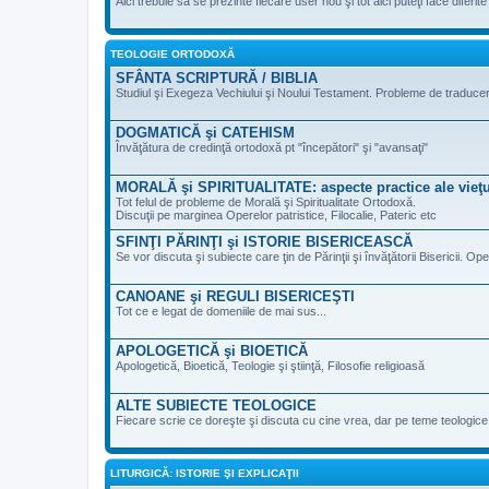
Aici trebuie să se prezinte fiecare user nou şi tot aici puteţi face diferi
TEOLOGIE ORTODOXĂ
SFÂNTA SCRIPTURĂ / BIBLIA
Studiul şi Exegeza Vechiului şi Noului Testament. Probleme de traducere 
DOGMATICĂ şi CATEHISM
Învăţătura de credinţă ortodoxă pt "începători" şi "avansaţi"
MORALĂ şi SPIRITUALITATE: aspecte practice ale vieţu
Tot felul de probleme de Morală şi Spiritualitate Ortodoxă.
Discuţii pe marginea Operelor patristice, Filocalie, Pateric etc
SFINŢI PĂRINŢI şi ISTORIE BISERICEASCĂ
Se vor discuta şi subiecte care ţin de Părinţii şi învăţătorii Bisericii. Ope
CANOANE şi REGULI BISERICEŞTI
Tot ce e legat de domeniile de mai sus...
APOLOGETICĂ şi BIOETICĂ
Apologetică, Bioetică, Teologie şi ştiinţă, Filosofie religioasă
ALTE SUBIECTE TEOLOGICE
Fiecare scrie ce doreşte şi discuta cu cine vrea, dar pe teme teologic
LITURGICĂ: ISTORIE ŞI EXPLICAŢII