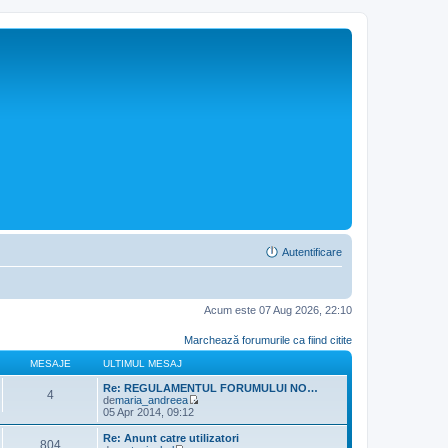
Autentificare
Acum este 07 Aug 2026, 22:10
Marchează forumurile ca fiind citite
MESAJE
ULTIMUL MESAJ
Re: REGULAMENTUL FORUMULUI NO…
4
de
maria_andreea
V
05 Apr 2014, 09:12
e
z
Re: Anunt catre utilizatori
804
i