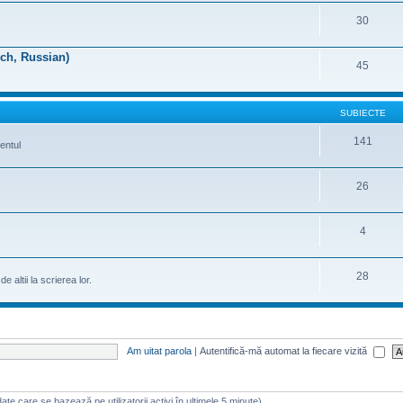
30
nch, Russian)
45
SUBIECTE
141
entul
26
4
28
 altii la scrierea lor.
Am uitat parola
|
Autentifică-mă automat la fiecare vizită
 (date care se bazează pe utilizatorii activi în ultimele 5 minute)