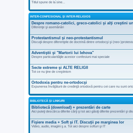
Titlul spune de la sine...
INTER-CONFESIONAL ŞI INTER-RELIGIOS
Despre romano-catolici, greco-catolici şi alţi creştini 
Diferenţe şi asemănări
Protestantismul şi neo-protestantismul
Discuţii despre diferenţele de doctrină dintre ortodocşi şi (neo-)protesta
Adventiştii şi "Martorii lui Iehova"
Despre particularităţile acestor confesiuni mai speciale
Secte extreme şi ALTE RELIGII
Tot ce nu ţine de creştinism
Ortodoxia pentru ne-ortodocşi
Expunerea învăţăturii de credinţă ortodoxă pentru cei care nu sunt ort
BIBLIOTECĂ ŞI LINKURI
Bibliotecă (download) + prezentări de carte
Aici puteţi descărca diferite cărţi şi tot aici găsiţi diferite prezentări şi d
Fişiere media + Soft şi IT. Discuţii pe marginea lor
Video, audio, imagini ş.a. Tot aici despre softuri şi IT