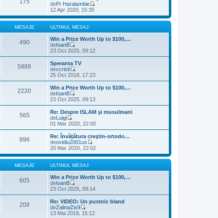
175
i
i
de
Pr Haralambie
e
m
u
V
12 Apr 2020, 15:35
s
u
l
e
a
l
t
z
j
m
i
i
MESAJE
ULTIMUL MESAJ
e
m
u
s
u
l
Win a Prize Worth Up to $100,…
490
a
l
t
de
IoanB
j
m
V
i
23 Oct 2025, 09:12
e
e
m
s
z
u
Speranta TV
5889
a
i
l
de
ccristi
j
u
m
V
25 Oct 2018, 17:23
l
e
e
t
s
z
Win a Prize Worth Up to $100,…
2220
i
a
i
de
IoanB
m
j
u
V
23 Oct 2025, 09:13
u
l
e
l
t
z
Re: Despre ISLAM şi musulmani
m
565
i
i
de
Luigi
e
m
u
V
01 Mar 2020, 22:00
s
u
l
e
a
l
t
z
Re: Învăţătura creştin-ortodo…
j
m
896
i
i
de
ovidiu2001us
e
m
u
V
20 Mar 2020, 22:02
s
u
l
e
a
l
t
z
j
m
i
i
MESAJE
ULTIMUL MESAJ
e
m
u
s
u
l
Win a Prize Worth Up to $100,…
605
a
l
t
de
IoanB
j
m
V
i
23 Oct 2025, 09:14
e
e
m
s
z
u
Re: VIDEO: Un pustnic bland
208
a
i
l
de
ZalinaZix9
j
u
m
V
13 Mai 2019, 15:12
l
e
e