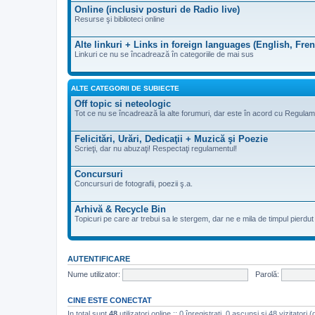
Online (inclusiv posturi de Radio live)
Resurse şi biblioteci online
Alte linkuri + Links in foreign languages (English, Fre
Linkuri ce nu se încadrează în categoriile de mai sus
ALTE CATEGORII DE SUBIECTE
Off topic si neteologic
Tot ce nu se încadrează la alte forumuri, dar este în acord cu Regulam
Felicitări, Urări, Dedicaţii + Muzică şi Poezie
Scrieţi, dar nu abuzaţi! Respectaţi regulamentul!
Concursuri
Concursuri de fotografii, poezii ş.a.
Arhivă & Recycle Bin
Topicuri pe care ar trebui sa le stergem, dar ne e mila de timpul pierdut de
AUTENTIFICARE
Nume utilizator:
Parolă:
CINE ESTE CONECTAT
In total sunt
48
utilizatori online :: 0 înregistrați, 0 ascunși și 48 vizitatori