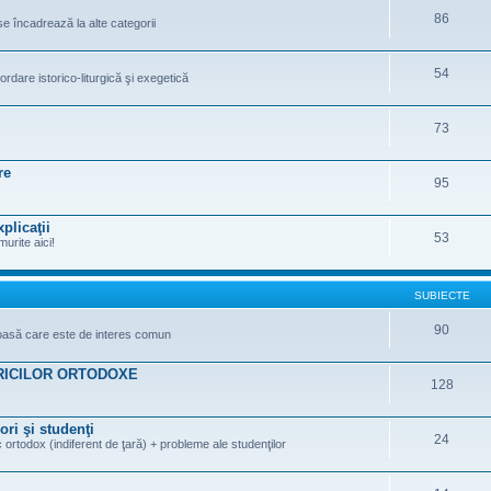
86
se încadrează la alte categorii
54
ordare istorico-liturgică şi exegetică
73
re
95
plicaţii
53
murite aici!
SUBIECTE
90
gioasă care este de interes comun
RICILOR ORTODOXE
128
ori şi studenţi
24
 ortodox (indiferent de ţară) + probleme ale studenţilor