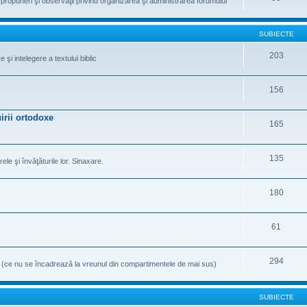
te propuneri şi observaţii privind organizarea şi administrarea forumului
SUBIECTE
203
şi intelegere a textului biblic
156
irii ortodoxe
165
135
rele şi învăţăturile lor. Sinaxare.
180
61
294
e (ce nu se încadrează la vreunul din compartimentele de mai sus)
SUBIECTE