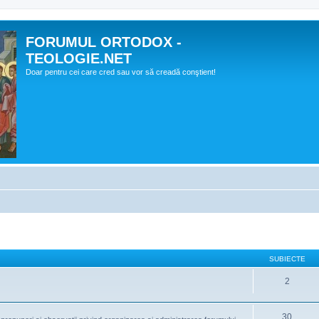
FORUMUL ORTODOX -
TEOLOGIE.NET
Doar pentru cei care cred sau vor să creadă conştient!
SUBIECTE
2
30