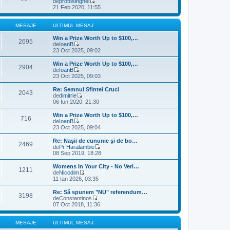
de
protosinghel
u
V
21 Feb 2020, 11:55
l
e
t
z
i
i
MESAJE
ULTIMUL MESAJ
m
u
u
l
Win a Prize Worth Up to $100,…
2695
l
t
de
IoanB
m
V
i
23 Oct 2025, 09:02
e
e
m
s
z
u
Win a Prize Worth Up to $100,…
2904
a
i
l
de
IoanB
j
u
m
V
23 Oct 2025, 09:03
l
e
e
t
s
z
Re: Semnul Sfintei Cruci
2043
i
a
i
de
dimitrie
m
j
u
V
06 Iun 2020, 21:30
u
l
e
l
t
z
Win a Prize Worth Up to $100,…
m
716
i
i
de
IoanB
e
m
u
V
23 Oct 2025, 09:04
s
u
l
e
a
l
t
z
Re: Naşii de cununie şi de bo…
j
m
2469
i
i
de
Pr Haralambie
e
m
u
V
08 Sep 2019, 18:28
s
u
l
e
a
l
t
z
Womens In Your City - No Veri…
j
m
1211
i
i
de
Nicodim
e
m
u
V
11 Ian 2026, 03:35
s
u
l
e
a
l
t
z
Re: Să spunem "NU" referendum…
j
m
3198
i
i
de
Constantinos
e
m
u
V
07 Oct 2018, 11:36
s
u
l
e
a
l
t
z
j
m
i
i
MESAJE
ULTIMUL MESAJ
e
m
u