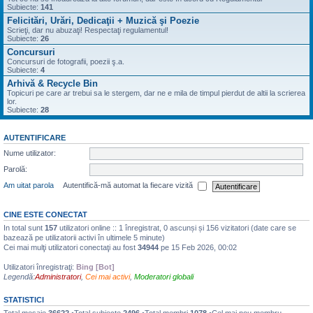
Subiecte:
141
Felicitări, Urări, Dedicaţii + Muzică şi Poezie
Scrieţi, dar nu abuzaţi! Respectaţi regulamentul!
Subiecte:
26
Concursuri
Concursuri de fotografii, poezii ş.a.
Subiecte:
4
Arhivă & Recycle Bin
Topicuri pe care ar trebui sa le stergem, dar ne e mila de timpul pierdut de altii la scrierea
lor.
Subiecte:
28
AUTENTIFICARE
Nume utilizator:
Parolă:
Am uitat parola
Autentifică-mă automat la fiecare vizită
CINE ESTE CONECTAT
In total sunt
157
utilizatori online :: 1 înregistrat, 0 ascunși și 156 vizitatori (date care se
bazează pe utilizatorii activi în ultimele 5 minute)
Cei mai mulţi utilizatori conectaţi au fost
34944
pe 15 Feb 2026, 00:02
Utilizatori înregistraţi:
Bing [Bot]
Legendă:
Administratori
,
Cei mai activi
,
Moderatori globali
STATISTICI