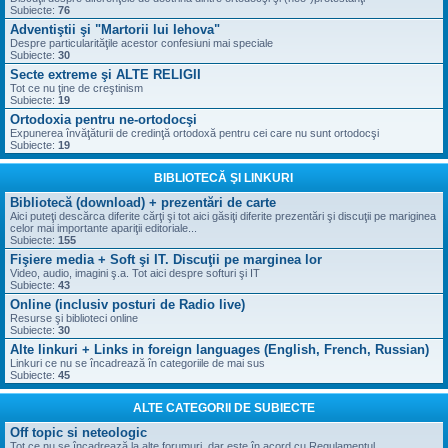
Subiecte:
76
Adventiştii şi "Martorii lui Iehova"
Despre particularităţile acestor confesiuni mai speciale
Subiecte:
30
Secte extreme şi ALTE RELIGII
Tot ce nu ţine de creştinism
Subiecte:
19
Ortodoxia pentru ne-ortodocşi
Expunerea învăţăturii de credinţă ortodoxă pentru cei care nu sunt ortodocşi
Subiecte:
19
BIBLIOTECĂ ŞI LINKURI
Bibliotecă (download) + prezentări de carte
Aici puteţi descărca diferite cărţi şi tot aici găsiţi diferite prezentări şi discuţii pe mariginea
celor mai importante apariţii editoriale...
Subiecte:
155
Fişiere media + Soft şi IT. Discuţii pe marginea lor
Video, audio, imagini ş.a. Tot aici despre softuri şi IT
Subiecte:
43
Online (inclusiv posturi de Radio live)
Resurse şi biblioteci online
Subiecte:
30
Alte linkuri + Links in foreign languages (English, French, Russian)
Linkuri ce nu se încadrează în categoriile de mai sus
Subiecte:
45
ALTE CATEGORII DE SUBIECTE
Off topic si neteologic
Tot ce nu se încadrează la alte forumuri, dar este în acord cu Regulamentul