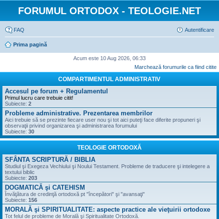
FORUMUL ORTODOX - TEOLOGIE.NET
FAQ
Autentificare
Prima pagină
Acum este 10 Aug 2026, 06:33
Marchează forumurile ca fiind citite
COMPARTIMENTUL ADMINISTRATIV
Accesul pe forum + Regulamentul
Primul lucru care trebuie citit!
Subiecte:
2
Probleme administrative. Prezentarea membrilor
Aici trebuie să se prezinte fiecare user nou şi tot aici puteţi face diferite propuneri şi
observaţii privind organizarea şi administrarea forumului
Subiecte:
30
TEOLOGIE ORTODOXĂ
SFÂNTA SCRIPTURĂ / BIBLIA
Studiul şi Exegeza Vechiului şi Noului Testament. Probleme de traducere şi intelegere a
textului biblic
Subiecte:
203
DOGMATICĂ şi CATEHISM
Învăţătura de credinţă ortodoxă pt "începători" şi "avansaţi"
Subiecte:
156
MORALĂ şi SPIRITUALITATE: aspecte practice ale vieţuirii ortodoxe
Tot felul de probleme de Morală şi Spiritualitate Ortodoxă.