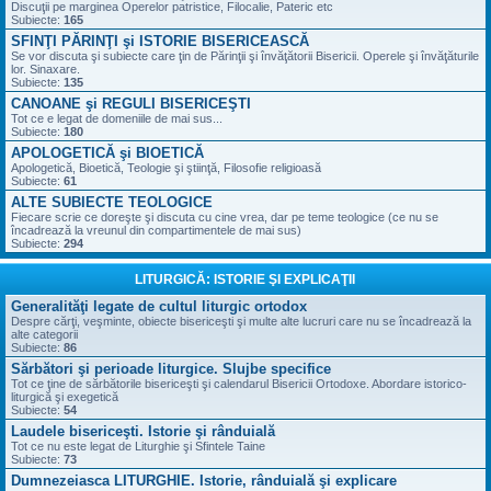
Discuţii pe marginea Operelor patristice, Filocalie, Pateric etc
Subiecte:
165
SFINŢI PĂRINŢI şi ISTORIE BISERICEASCĂ
Se vor discuta şi subiecte care ţin de Părinţii şi învăţătorii Bisericii. Operele şi învăţăturile
lor. Sinaxare.
Subiecte:
135
CANOANE şi REGULI BISERICEŞTI
Tot ce e legat de domeniile de mai sus...
Subiecte:
180
APOLOGETICĂ şi BIOETICĂ
Apologetică, Bioetică, Teologie şi ştiinţă, Filosofie religioasă
Subiecte:
61
ALTE SUBIECTE TEOLOGICE
Fiecare scrie ce doreşte şi discuta cu cine vrea, dar pe teme teologice (ce nu se
încadrează la vreunul din compartimentele de mai sus)
Subiecte:
294
LITURGICĂ: ISTORIE ŞI EXPLICAŢII
Generalităţi legate de cultul liturgic ortodox
Despre cărţi, veşminte, obiecte bisericeşti şi multe alte lucruri care nu se încadrează la
alte categorii
Subiecte:
86
Sărbători şi perioade liturgice. Slujbe specifice
Tot ce ţine de sărbătorile bisericeşti şi calendarul Bisericii Ortodoxe. Abordare istorico-
liturgică şi exegetică
Subiecte:
54
Laudele bisericeşti. Istorie şi rânduială
Tot ce nu este legat de Liturghie şi Sfintele Taine
Subiecte:
73
Dumnezeiasca LITURGHIE. Istorie, rânduială şi explicare