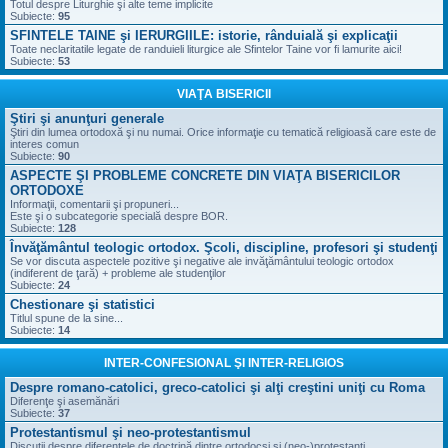
Totul despre Liturghie şi alte teme implicite
Subiecte:
95
SFINTELE TAINE şi IERURGIILE: istorie, rânduială şi explicaţii
Toate neclaritatile legate de randuieli liturgice ale Sfintelor Taine vor fi lamurite aici!
Subiecte:
53
VIAŢA BISERICII
Ştiri şi anunţuri generale
Ştiri din lumea ortodoxă şi nu numai. Orice informaţie cu tematică religioasă care este de
interes comun
Subiecte:
90
ASPECTE ŞI PROBLEME CONCRETE DIN VIAŢA BISERICILOR
ORTODOXE
Informaţii, comentarii şi propuneri...
Este şi o subcategorie specială despre BOR.
Subiecte:
128
Învăţământul teologic ortodox. Şcoli, discipline, profesori şi studenţi
Se vor discuta aspectele pozitive şi negative ale invăţământului teologic ortodox
(indiferent de ţară) + probleme ale studenţilor
Subiecte:
24
Chestionare şi statistici
Titlul spune de la sine...
Subiecte:
14
INTER-CONFESIONAL ŞI INTER-RELIGIOS
Despre romano-catolici, greco-catolici şi alţi creştini uniţi cu Roma
Diferenţe şi asemănări
Subiecte:
37
Protestantismul şi neo-protestantismul
Discuţii despre diferenţele de doctrină dintre ortodocşi şi (neo-)protestanţi