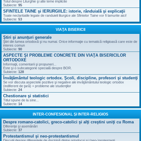
Totul despre Liturghie şi alte teme implicite
Subiecte:
95
SFINTELE TAINE şi IERURGIILE: istorie, rânduială şi explicaţii
Toate neclaritatile legate de randuieli liturgice ale Sfintelor Taine vor fi lamurite aici!
Subiecte:
53
VIAŢA BISERICII
Ştiri şi anunţuri generale
Ştiri din lumea ortodoxă şi nu numai. Orice informaţie cu tematică religioasă care este de
interes comun
Subiecte:
90
ASPECTE ŞI PROBLEME CONCRETE DIN VIAŢA BISERICILOR
ORTODOXE
Informaţii, comentarii şi propuneri...
Este şi o subcategorie specială despre BOR.
Subiecte:
128
Învăţământul teologic ortodox. Şcoli, discipline, profesori şi studenţi
Se vor discuta aspectele pozitive şi negative ale invăţământului teologic ortodox
(indiferent de ţară) + probleme ale studenţilor
Subiecte:
24
Chestionare şi statistici
Titlul spune de la sine...
Subiecte:
14
INTER-CONFESIONAL ŞI INTER-RELIGIOS
Despre romano-catolici, greco-catolici şi alţi creştini uniţi cu Roma
Diferenţe şi asemănări
Subiecte:
37
Protestantismul şi neo-protestantismul
Discuţii despre diferenţele de doctrină dintre ortodocşi şi (neo-)protestanţi