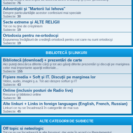
Subiecte:
76
Adventiştii şi "Martorii lui Iehova"
Despre particularităţile acestor confesiuni mai speciale
Subiecte:
30
Secte extreme şi ALTE RELIGII
Tot ce nu ţine de creştinism
Subiecte:
19
Ortodoxia pentru ne-ortodocşi
Expunerea învăţăturii de credinţă ortodoxă pentru cei care nu sunt ortodocşi
Subiecte:
19
BIBLIOTECĂ ŞI LINKURI
Bibliotecă (download) + prezentări de carte
Aici puteţi descărca diferite cărţi şi tot aici găsiţi diferite prezentări şi discuţii pe mariginea
celor mai importante apariţii editoriale...
Subiecte:
155
Fişiere media + Soft şi IT. Discuţii pe marginea lor
Video, audio, imagini ş.a. Tot aici despre softuri şi IT
Subiecte:
43
Online (inclusiv posturi de Radio live)
Resurse şi biblioteci online
Subiecte:
30
Alte linkuri + Links in foreign languages (English, French, Russian)
Linkuri ce nu se încadrează în categoriile de mai sus
Subiecte:
45
ALTE CATEGORII DE SUBIECTE
Off topic si neteologic
Tot ce nu se încadrează la alte forumuri, dar este în acord cu Regulamentul