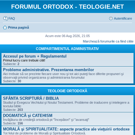
FORUMUL ORTODOX - TEOLOGIE.NET
FAQ
Autentificare
Prima pagină
Acum este 06 Aug 2026, 21:05
Marchează forumurile ca fiind citite
COMPARTIMENTUL ADMINISTRATIV
Accesul pe forum + Regulamentul
Primul lucru care trebuie citit!
Subiecte:
2
Probleme administrative. Prezentarea membrilor
Aici trebuie să se prezinte fiecare user nou şi tot aici puteţi face diferite propuneri şi
observaţii privind organizarea şi administrarea forumului
Subiecte:
30
TEOLOGIE ORTODOXĂ
SFÂNTA SCRIPTURĂ / BIBLIA
Studiul şi Exegeza Vechiului şi Noului Testament. Probleme de traducere şi intelegere a
textului biblic
Subiecte:
203
DOGMATICĂ şi CATEHISM
Învăţătura de credinţă ortodoxă pt "începători" şi "avansaţi"
Subiecte:
156
MORALĂ şi SPIRITUALITATE: aspecte practice ale vieţuirii ortodoxe
Tot felul de probleme de Morală şi Spiritualitate Ortodoxă.