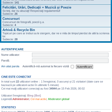
Subiecte:
141
Felicitări, Urări, Dedicaţii + Muzică şi Poezie
Scrieţi, dar nu abuzaţi! Respectaţi regulamentul!
Subiecte:
26
Concursuri
Concursuri de fotografii, poezii ş.a.
Subiecte:
4
Arhivă & Recycle Bin
Topicuri pe care ar trebui sa le stergem, dar ne e mila de timpul pierdut de altii la scrierea
lor.
Subiecte:
28
AUTENTIFICARE
Nume utilizator:
Parolă:
Am uitat parola
Autentifică-mă automat la fiecare vizită
CINE ESTE CONECTAT
In total sunt
22
utilizatori online :: 1 înregistrat, 0 ascunși și 21 vizitatori (date care se
bazează pe utilizatorii activi în ultimele 5 minute)
Cei mai mulţi utilizatori conectaţi au fost
34944
pe 15 Feb 2026, 00:02
Utilizatori înregistraţi:
Bing [Bot]
Legendă:
Administratori
,
Cei mai activi
,
Moderatori globali
STATISTICI