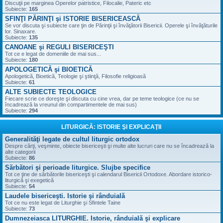
Discuţii pe marginea Operelor patristice, Filocalie, Pateric etc
Subiecte:
165
SFINŢI PĂRINŢI şi ISTORIE BISERICEASCĂ
Se vor discuta şi subiecte care ţin de Părinţii şi învăţătorii Bisericii. Operele şi învăţăturile
lor. Sinaxare.
Subiecte:
135
CANOANE şi REGULI BISERICEŞTI
Tot ce e legat de domeniile de mai sus...
Subiecte:
180
APOLOGETICĂ şi BIOETICĂ
Apologetică, Bioetică, Teologie şi ştiinţă, Filosofie religioasă
Subiecte:
61
ALTE SUBIECTE TEOLOGICE
Fiecare scrie ce doreşte şi discuta cu cine vrea, dar pe teme teologice (ce nu se
încadrează la vreunul din compartimentele de mai sus)
Subiecte:
294
LITURGICĂ: ISTORIE ŞI EXPLICAŢII
Generalităţi legate de cultul liturgic ortodox
Despre cărţi, veşminte, obiecte bisericeşti şi multe alte lucruri care nu se încadrează la
alte categorii
Subiecte:
86
Sărbători şi perioade liturgice. Slujbe specifice
Tot ce ţine de sărbătorile bisericeşti şi calendarul Bisericii Ortodoxe. Abordare istorico-
liturgică şi exegetică
Subiecte:
54
Laudele bisericeşti. Istorie şi rânduială
Tot ce nu este legat de Liturghie şi Sfintele Taine
Subiecte:
73
Dumnezeiasca LITURGHIE. Istorie, rânduială şi explicare