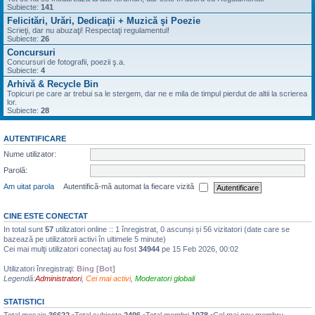
Subiecte:
141
Felicitări, Urări, Dedicaţii + Muzică şi Poezie
Scrieţi, dar nu abuzaţi! Respectaţi regulamentul!
Subiecte:
26
Concursuri
Concursuri de fotografii, poezii ş.a.
Subiecte:
4
Arhivă & Recycle Bin
Topicuri pe care ar trebui sa le stergem, dar ne e mila de timpul pierdut de altii la scrierea
lor.
Subiecte:
28
AUTENTIFICARE
Nume utilizator:
Parolă:
Am uitat parola
Autentifică-mă automat la fiecare vizită
CINE ESTE CONECTAT
In total sunt
57
utilizatori online :: 1 înregistrat, 0 ascunși și 56 vizitatori (date care se
bazează pe utilizatorii activi în ultimele 5 minute)
Cei mai mulţi utilizatori conectaţi au fost
34944
pe 15 Feb 2026, 00:02
Utilizatori înregistraţi:
Bing [Bot]
Legendă:
Administratori
,
Cei mai activi
,
Moderatori globali
STATISTICI