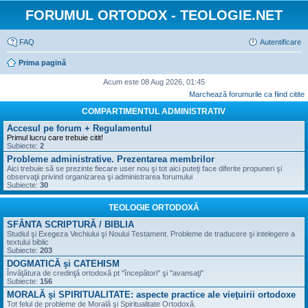
FORUMUL ORTODOX - TEOLOGIE.NET
FAQ
Autentificare
Prima pagină
Acum este 08 Aug 2026, 01:45
Marchează forumurile ca fiind citite
COMPARTIMENTUL ADMINISTRATIV
Accesul pe forum + Regulamentul
Primul lucru care trebuie citit!
Subiecte:
2
Probleme administrative. Prezentarea membrilor
Aici trebuie să se prezinte fiecare user nou şi tot aici puteţi face diferite propuneri şi
observaţii privind organizarea şi administrarea forumului
Subiecte:
30
TEOLOGIE ORTODOXĂ
SFÂNTA SCRIPTURĂ / BIBLIA
Studiul şi Exegeza Vechiului şi Noului Testament. Probleme de traducere şi intelegere a
textului biblic
Subiecte:
203
DOGMATICĂ şi CATEHISM
Învăţătura de credinţă ortodoxă pt "începători" şi "avansaţi"
Subiecte:
156
MORALĂ şi SPIRITUALITATE: aspecte practice ale vieţuirii ortodoxe
Tot felul de probleme de Morală şi Spiritualitate Ortodoxă.