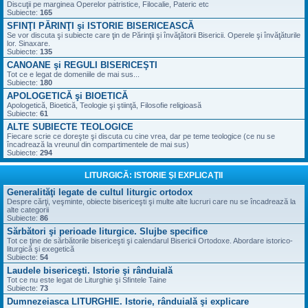
Discuţii pe marginea Operelor patristice, Filocalie, Pateric etc
Subiecte:
165
SFINŢI PĂRINŢI şi ISTORIE BISERICEASCĂ
Se vor discuta şi subiecte care ţin de Părinţii şi învăţătorii Bisericii. Operele şi învăţăturile
lor. Sinaxare.
Subiecte:
135
CANOANE şi REGULI BISERICEŞTI
Tot ce e legat de domeniile de mai sus...
Subiecte:
180
APOLOGETICĂ şi BIOETICĂ
Apologetică, Bioetică, Teologie şi ştiinţă, Filosofie religioasă
Subiecte:
61
ALTE SUBIECTE TEOLOGICE
Fiecare scrie ce doreşte şi discuta cu cine vrea, dar pe teme teologice (ce nu se
încadrează la vreunul din compartimentele de mai sus)
Subiecte:
294
LITURGICĂ: ISTORIE ŞI EXPLICAŢII
Generalităţi legate de cultul liturgic ortodox
Despre cărţi, veşminte, obiecte bisericeşti şi multe alte lucruri care nu se încadrează la
alte categorii
Subiecte:
86
Sărbători şi perioade liturgice. Slujbe specifice
Tot ce ţine de sărbătorile bisericeşti şi calendarul Bisericii Ortodoxe. Abordare istorico-
liturgică şi exegetică
Subiecte:
54
Laudele bisericeşti. Istorie şi rânduială
Tot ce nu este legat de Liturghie şi Sfintele Taine
Subiecte:
73
Dumnezeiasca LITURGHIE. Istorie, rânduială şi explicare