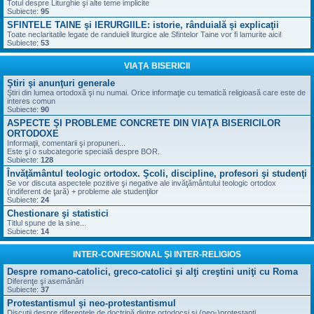
Totul despre Liturghie şi alte teme implicite
Subiecte:
95
SFINTELE TAINE şi IERURGIILE: istorie, rânduială şi explicaţii
Toate neclaritatile legate de randuieli liturgice ale Sfintelor Taine vor fi lamurite aici!
Subiecte:
53
VIAŢA BISERICII
Ştiri şi anunţuri generale
Ştiri din lumea ortodoxă şi nu numai. Orice informaţie cu tematică religioasă care este de
interes comun
Subiecte:
90
ASPECTE ŞI PROBLEME CONCRETE DIN VIAŢA BISERICILOR
ORTODOXE
Informaţii, comentarii şi propuneri...
Este şi o subcategorie specială despre BOR.
Subiecte:
128
Învăţământul teologic ortodox. Şcoli, discipline, profesori şi studenţi
Se vor discuta aspectele pozitive şi negative ale invăţământului teologic ortodox
(indiferent de ţară) + probleme ale studenţilor
Subiecte:
24
Chestionare şi statistici
Titlul spune de la sine...
Subiecte:
14
INTER-CONFESIONAL ŞI INTER-RELIGIOS
Despre romano-catolici, greco-catolici şi alţi creştini uniţi cu Roma
Diferenţe şi asemănări
Subiecte:
37
Protestantismul şi neo-protestantismul
Discuţii despre diferenţele de doctrină dintre ortodocşi şi (neo-)protestanţi