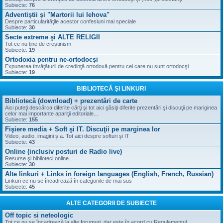
Subiecte:
76
Adventiştii şi "Martorii lui Iehova"
Despre particularităţile acestor confesiuni mai speciale
Subiecte:
30
Secte extreme şi ALTE RELIGII
Tot ce nu ţine de creştinism
Subiecte:
19
Ortodoxia pentru ne-ortodocşi
Expunerea învăţăturii de credinţă ortodoxă pentru cei care nu sunt ortodocşi
Subiecte:
19
BIBLIOTECĂ ŞI LINKURI
Bibliotecă (download) + prezentări de carte
Aici puteţi descărca diferite cărţi şi tot aici găsiţi diferite prezentări şi discuţii pe mariginea
celor mai importante apariţii editoriale...
Subiecte:
155
Fişiere media + Soft şi IT. Discuţii pe marginea lor
Video, audio, imagini ş.a. Tot aici despre softuri şi IT
Subiecte:
43
Online (inclusiv posturi de Radio live)
Resurse şi biblioteci online
Subiecte:
30
Alte linkuri + Links in foreign languages (English, French, Russian)
Linkuri ce nu se încadrează în categoriile de mai sus
Subiecte:
45
ALTE CATEGORII DE SUBIECTE
Off topic si neteologic
Tot ce nu se încadrează la alte forumuri, dar este în acord cu Regulamentul