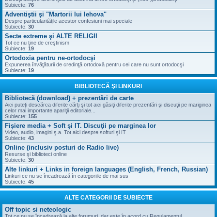
Subiecte:
76
Adventiştii şi "Martorii lui Iehova"
Despre particularităţile acestor confesiuni mai speciale
Subiecte:
30
Secte extreme şi ALTE RELIGII
Tot ce nu ţine de creştinism
Subiecte:
19
Ortodoxia pentru ne-ortodocşi
Expunerea învăţăturii de credinţă ortodoxă pentru cei care nu sunt ortodocşi
Subiecte:
19
BIBLIOTECĂ ŞI LINKURI
Bibliotecă (download) + prezentări de carte
Aici puteţi descărca diferite cărţi şi tot aici găsiţi diferite prezentări şi discuţii pe mariginea
celor mai importante apariţii editoriale...
Subiecte:
155
Fişiere media + Soft şi IT. Discuţii pe marginea lor
Video, audio, imagini ş.a. Tot aici despre softuri şi IT
Subiecte:
43
Online (inclusiv posturi de Radio live)
Resurse şi biblioteci online
Subiecte:
30
Alte linkuri + Links in foreign languages (English, French, Russian)
Linkuri ce nu se încadrează în categoriile de mai sus
Subiecte:
45
ALTE CATEGORII DE SUBIECTE
Off topic si neteologic
Tot ce nu se încadrează la alte forumuri, dar este în acord cu Regulamentul