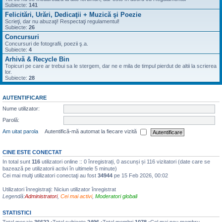
Subiecte:
141
Felicitări, Urări, Dedicaţii + Muzică şi Poezie
Scrieţi, dar nu abuzaţi! Respectaţi regulamentul!
Subiecte:
26
Concursuri
Concursuri de fotografii, poezii ş.a.
Subiecte:
4
Arhivă & Recycle Bin
Topicuri pe care ar trebui sa le stergem, dar ne e mila de timpul pierdut de altii la scrierea
lor.
Subiecte:
28
AUTENTIFICARE
Nume utilizator:
Parolă:
Am uitat parola
Autentifică-mă automat la fiecare vizită
CINE ESTE CONECTAT
In total sunt
116
utilizatori online :: 0 înregistrați, 0 ascunși și 116 vizitatori (date care se
bazează pe utilizatorii activi în ultimele 5 minute)
Cei mai mulţi utilizatori conectaţi au fost
34944
pe 15 Feb 2026, 00:02
Utilizatori înregistraţi: Niciun utilizator înregistrat
Legendă:
Administratori
,
Cei mai activi
,
Moderatori globali
STATISTICI