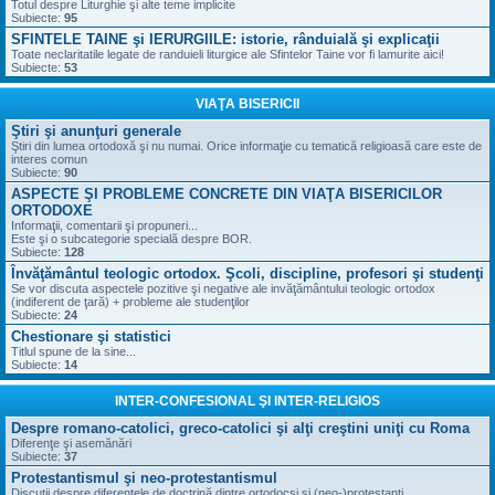
Totul despre Liturghie şi alte teme implicite
Subiecte:
95
SFINTELE TAINE şi IERURGIILE: istorie, rânduială şi explicaţii
Toate neclaritatile legate de randuieli liturgice ale Sfintelor Taine vor fi lamurite aici!
Subiecte:
53
VIAŢA BISERICII
Ştiri şi anunţuri generale
Ştiri din lumea ortodoxă şi nu numai. Orice informaţie cu tematică religioasă care este de
interes comun
Subiecte:
90
ASPECTE ŞI PROBLEME CONCRETE DIN VIAŢA BISERICILOR
ORTODOXE
Informaţii, comentarii şi propuneri...
Este şi o subcategorie specială despre BOR.
Subiecte:
128
Învăţământul teologic ortodox. Şcoli, discipline, profesori şi studenţi
Se vor discuta aspectele pozitive şi negative ale invăţământului teologic ortodox
(indiferent de ţară) + probleme ale studenţilor
Subiecte:
24
Chestionare şi statistici
Titlul spune de la sine...
Subiecte:
14
INTER-CONFESIONAL ŞI INTER-RELIGIOS
Despre romano-catolici, greco-catolici şi alţi creştini uniţi cu Roma
Diferenţe şi asemănări
Subiecte:
37
Protestantismul şi neo-protestantismul
Discuţii despre diferenţele de doctrină dintre ortodocşi şi (neo-)protestanţi