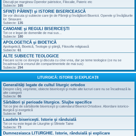
Discuţii pe marginea Operelor patristice, Filocalie, Pateric etc
Subiecte:
165
SFINŢI PĂRINŢI şi ISTORIE BISERICEASCĂ
Se vor discuta şi subiecte care ţin de Părinţii şi învăţătorii Bisericii. Operele şi învăţăturile
lor. Sinaxare.
Subiecte:
135
CANOANE şi REGULI BISERICEŞTI
Tot ce e legat de domeniile de mai sus...
Subiecte:
180
APOLOGETICĂ şi BIOETICĂ
Apologetică, Bioetică, Teologie şi ştiinţă, Filosofie religioasă
Subiecte:
61
ALTE SUBIECTE TEOLOGICE
Fiecare scrie ce doreşte şi discuta cu cine vrea, dar pe teme teologice (ce nu se
încadrează la vreunul din compartimentele de mai sus)
Subiecte:
294
LITURGICĂ: ISTORIE ŞI EXPLICAŢII
Generalităţi legate de cultul liturgic ortodox
Despre cărţi, veşminte, obiecte bisericeşti şi multe alte lucruri care nu se încadrează la
alte categorii
Subiecte:
86
Sărbători şi perioade liturgice. Slujbe specifice
Tot ce ţine de sărbătorile bisericeşti şi calendarul Bisericii Ortodoxe. Abordare istorico-
liturgică şi exegetică
Subiecte:
54
Laudele bisericeşti. Istorie şi rânduială
Tot ce nu este legat de Liturghie şi Sfintele Taine
Subiecte:
73
Dumnezeiasca LITURGHIE. Istorie, rânduială şi explicare