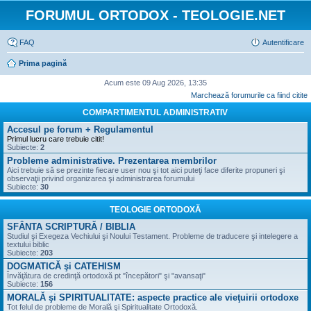
FORUMUL ORTODOX - TEOLOGIE.NET
FAQ
Autentificare
Prima pagină
Acum este 09 Aug 2026, 13:35
Marchează forumurile ca fiind citite
COMPARTIMENTUL ADMINISTRATIV
Accesul pe forum + Regulamentul
Primul lucru care trebuie citit!
Subiecte:
2
Probleme administrative. Prezentarea membrilor
Aici trebuie să se prezinte fiecare user nou şi tot aici puteţi face diferite propuneri şi
observaţii privind organizarea şi administrarea forumului
Subiecte:
30
TEOLOGIE ORTODOXĂ
SFÂNTA SCRIPTURĂ / BIBLIA
Studiul şi Exegeza Vechiului şi Noului Testament. Probleme de traducere şi intelegere a
textului biblic
Subiecte:
203
DOGMATICĂ şi CATEHISM
Învăţătura de credinţă ortodoxă pt "începători" şi "avansaţi"
Subiecte:
156
MORALĂ şi SPIRITUALITATE: aspecte practice ale vieţuirii ortodoxe
Tot felul de probleme de Morală şi Spiritualitate Ortodoxă.