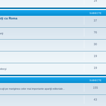
14
SUBIECTE
uniţi cu Roma
37
76
nţi
30
19
19
odocşi
SUBIECTE
155
iscuţii pe mariginea celor mai importante apariţii editoriale...
43