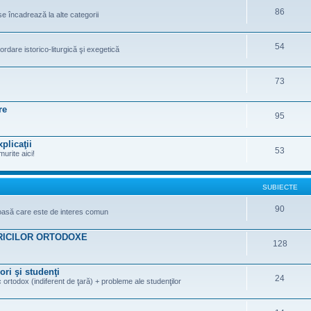
86
se încadrează la alte categorii
54
ordare istorico-liturgică şi exegetică
73
re
95
plicaţii
53
murite aici!
SUBIECTE
90
gioasă care este de interes comun
RICILOR ORTODOXE
128
ori şi studenţi
24
 ortodox (indiferent de ţară) + probleme ale studenţilor