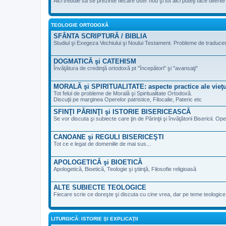
Aici trebuie să se prezinte fiecare user nou şi tot aici puteţi face diferi
TEOLOGIE ORTODOXĂ
SFÂNTA SCRIPTURĂ / BIBLIA
Studiul şi Exegeza Vechiului şi Noului Testament. Probleme de traducere 
DOGMATICĂ şi CATEHISM
Învăţătura de credinţă ortodoxă pt "începători" şi "avansaţi"
MORALĂ şi SPIRITUALITATE: aspecte practice ale vieţu
Tot felul de probleme de Morală şi Spiritualitate Ortodoxă.
Discuţii pe marginea Operelor patristice, Filocalie, Pateric etc
SFINŢI PĂRINŢI şi ISTORIE BISERICEASCĂ
Se vor discuta şi subiecte care ţin de Părinţii şi învăţătorii Bisericii. Ope
CANOANE şi REGULI BISERICEŞTI
Tot ce e legat de domeniile de mai sus...
APOLOGETICĂ şi BIOETICĂ
Apologetică, Bioetică, Teologie şi ştiinţă, Filosofie religioasă
ALTE SUBIECTE TEOLOGICE
Fiecare scrie ce doreşte şi discuta cu cine vrea, dar pe teme teologic
LITURGICĂ: ISTORIE ŞI EXPLICAŢII