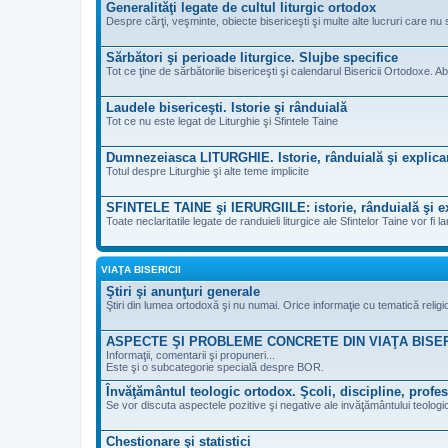
Generalităţi legate de cultul liturgic ortodox
Despre cărţi, veşminte, obiecte bisericeşti şi multe alte lucruri care nu 
Sărbători şi perioade liturgice. Slujbe specifice
Tot ce ţine de sărbătorile bisericeşti şi calendarul Bisericii Ortodoxe. Ab
Laudele bisericeşti. Istorie şi rânduială
Tot ce nu este legat de Liturghie şi Sfintele Taine
Dumnezeiasca LITURGHIE. Istorie, rânduială şi explica
Totul despre Liturghie şi alte teme implicite
SFINTELE TAINE şi IERURGIILE: istorie, rânduială şi ex
Toate neclaritatile legate de randuieli liturgice ale Sfintelor Taine vor fi la
VIAŢA BISERICII
Ştiri şi anunţuri generale
Ştiri din lumea ortodoxă şi nu numai. Orice informaţie cu tematică reli
ASPECTE ŞI PROBLEME CONCRETE DIN VIAŢA BISE
Informaţii, comentarii şi propuneri...
Este şi o subcategorie specială despre BOR.
Învăţământul teologic ortodox. Şcoli, discipline, profes
Se vor discuta aspectele pozitive şi negative ale invăţământului teologic
Chestionare şi statistici