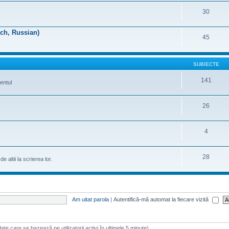
30
nch, Russian)
45
SUBIECTE
141
entul
26
4
28
 altii la scrierea lor.
Am uitat parola
|
Autentifică-mă automat la fiecare vizită
 (date care se bazează pe utilizatorii activi în ultimele 5 minute)