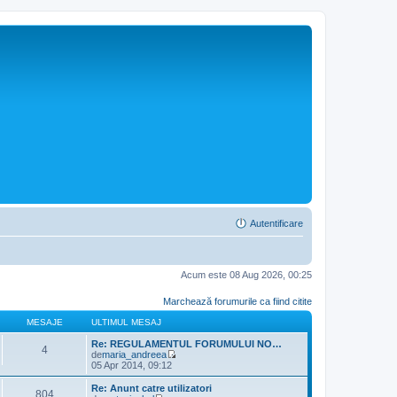
Autentificare
Acum este 08 Aug 2026, 00:25
Marchează forumurile ca fiind citite
MESAJE
ULTIMUL MESAJ
Re: REGULAMENTUL FORUMULUI NO…
4
de
maria_andreea
V
05 Apr 2014, 09:12
e
z
Re: Anunt catre utilizatori
804
i