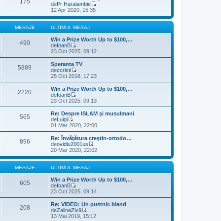
175
i
i
de
Pr Haralambie
e
m
u
V
12 Apr 2020, 15:35
s
u
l
e
a
l
t
z
j
m
i
i
MESAJE
ULTIMUL MESAJ
e
m
u
s
u
l
Win a Prize Worth Up to $100,…
490
a
l
t
de
IoanB
j
m
V
i
23 Oct 2025, 09:12
e
e
m
s
z
u
Speranta TV
5889
a
i
l
de
ccristi
j
u
m
V
25 Oct 2018, 17:23
l
e
e
t
s
z
Win a Prize Worth Up to $100,…
2220
i
a
i
de
IoanB
m
j
u
V
23 Oct 2025, 09:13
u
l
e
l
t
z
Re: Despre ISLAM şi musulmani
m
565
i
i
de
Luigi
e
m
u
V
01 Mar 2020, 22:00
s
u
l
e
a
l
t
z
Re: Învăţătura creştin-ortodo…
j
m
896
i
i
de
ovidiu2001us
e
m
u
V
20 Mar 2020, 22:02
s
u
l
e
a
l
t
z
j
m
i
i
MESAJE
ULTIMUL MESAJ
e
m
u
s
u
l
Win a Prize Worth Up to $100,…
605
a
l
t
de
IoanB
j
m
V
i
23 Oct 2025, 09:14
e
e
m
s
z
u
Re: VIDEO: Un pustnic bland
208
a
i
l
de
ZalinaZix9
j
u
m
V
13 Mai 2019, 15:12
l
e
e