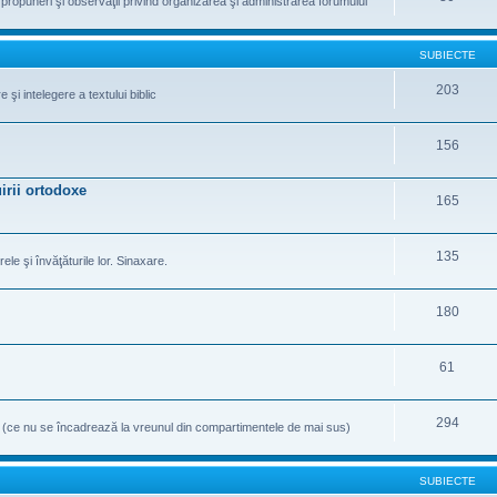
te propuneri şi observaţii privind organizarea şi administrarea forumului
SUBIECTE
203
şi intelegere a textului biblic
156
irii ortodoxe
165
135
rele şi învăţăturile lor. Sinaxare.
180
61
294
e (ce nu se încadrează la vreunul din compartimentele de mai sus)
SUBIECTE