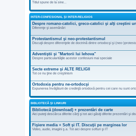
Titlul spune de la sine...
INTER-CONFESIONAL ŞI INTER-RELIGIOS
Despre romano-catolici, greco-catolici şi alţi creştini 
Diferenţe şi asemănări
Protestantismul şi neo-protestantismul
Discuţii despre diferenţele de doctrină dintre ortodocşi şi (neo-)protesta
Adventiştii şi "Martorii lui Iehova"
Despre particularităţile acestor confesiuni mai speciale
Secte extreme şi ALTE RELIGII
Tot ce nu ţine de creştinism
Ortodoxia pentru ne-ortodocşi
Expunerea învăţăturii de credinţă ortodoxă pentru cei care nu sunt ort
BIBLIOTECĂ ŞI LINKURI
Bibliotecă (download) + prezentări de carte
Aici puteţi descărca diferite cărţi şi tot aici găsiţi diferite prezentări şi d
Fişiere media + Soft şi IT. Discuţii pe marginea lor
Video, audio, imagini ş.a. Tot aici despre softuri şi IT