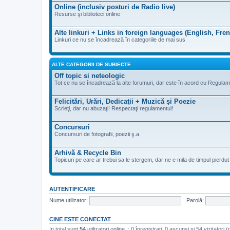
Online (inclusiv posturi de Radio live)
Resurse şi biblioteci online
Alte linkuri + Links in foreign languages (English, Fre
Linkuri ce nu se încadrează în categoriile de mai sus
ALTE CATEGORII DE SUBIECTE
Off topic si neteologic
Tot ce nu se încadrează la alte forumuri, dar este în acord cu Regulam
Felicitări, Urări, Dedicaţii + Muzică şi Poezie
Scrieţi, dar nu abuzaţi! Respectaţi regulamentul!
Concursuri
Concursuri de fotografii, poezii ş.a.
Arhivă & Recycle Bin
Topicuri pe care ar trebui sa le stergem, dar ne e mila de timpul pierdut de
AUTENTIFICARE
Nume utilizator:
Parolă:
CINE ESTE CONECTAT
In total sunt
54
utilizatori online :: 0 înregistrați, 0 ascunși și 54 vizitatori