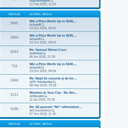
de
protosinghel
u
V
21 Feb 2020, 11:55
l
e
t
z
i
i
MESAJE
ULTIMUL MESAJ
m
u
u
l
Win a Prize Worth Up to $100,…
2695
l
t
de
IoanB
m
V
i
23 Oct 2025, 09:02
e
e
m
s
z
u
Win a Prize Worth Up to $100,…
2904
a
i
l
de
IoanB
j
u
m
V
23 Oct 2025, 09:03
l
e
e
t
s
z
Re: Semnul Sfintei Cruci
2043
i
a
i
de
dimitrie
m
j
u
V
06 Iun 2020, 21:30
u
l
e
l
t
z
Win a Prize Worth Up to $100,…
m
716
i
i
de
IoanB
e
m
u
V
23 Oct 2025, 09:04
s
u
l
e
a
l
t
z
Re: Naşii de cununie şi de bo…
j
m
2469
i
i
de
Pr Haralambie
e
m
u
V
08 Sep 2019, 18:28
s
u
l
e
a
l
t
z
Womens In Your City - No Veri…
j
m
1211
i
i
de
Nicodim
e
m
u
V
11 Ian 2026, 03:35
s
u
l
e
a
l
t
z
Re: Să spunem "NU" referendum…
j
m
3198
i
i
de
Constantinos
e
m
u
V
07 Oct 2018, 11:36
s
u
l
e
a
l
t
z
j
m
i
i
MESAJE
ULTIMUL MESAJ
e
m
u