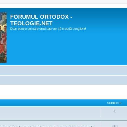
FORUMUL ORTODOX -
TEOLOGIE.NET
Doar pentru cei care cred sau vor să creadă conştient!
SUBIECTE
2
30