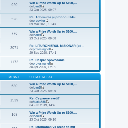
s
u
l
Win a Prize Worth Up to $100,…
920
a
l
t
de
IoanB
j
m
V
i
23 Oct 2025, 09:07
e
e
m
s
z
u
Re: Adormirea şi prohodul Mai…
528
a
i
l
de
presviter
j
u
m
V
09 Mai 2020, 19:43
l
e
e
t
s
z
Win a Prize Worth Up to $100,…
776
i
a
i
de
IoanB
m
j
u
V
23 Oct 2025, 09:08
u
l
e
l
t
z
Re: LITURGHIERUL MISIONAR (ed…
m
2071
i
i
de
protosinghel
e
m
u
V
29 Sep 2020, 17:41
s
u
l
e
a
l
t
z
Re: Despre Spovedanie
j
m
1172
i
i
de
protosinghel
e
m
u
V
30 Apr 2020, 17:18
s
u
l
e
a
l
t
z
j
m
i
i
MESAJE
ULTIMUL MESAJ
e
m
u
s
u
l
Win a Prize Worth Up to $100,…
530
a
l
t
de
IoanB
j
m
V
i
23 Oct 2025, 09:09
e
e
m
s
z
u
Re: Ce parere aveti?
1539
a
i
l
de
Maria888
j
u
m
V
04 Feb 2019, 14:45
l
e
e
t
s
z
Win a Prize Worth Up to $100,…
168
i
a
i
de
IoanB
m
j
u
V
23 Oct 2025, 09:10
u
l
e
l
t
z
Re: Ieromonah vs preot de mir
m