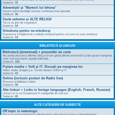
Subiecte:
76
Adventiştii şi "Martorii lui Iehova"
Despre particularităţile acestor confesiuni mai speciale
Subiecte:
30
Secte extreme şi ALTE RELIGII
Tot ce nu ţine de creştinism
Subiecte:
19
Ortodoxia pentru ne-ortodocşi
Expunerea învăţăturii de credinţă ortodoxă pentru cei care nu sunt ortodocşi
Subiecte:
19
BIBLIOTECĂ ŞI LINKURI
Bibliotecă (download) + prezentări de carte
Aici puteţi descărca diferite cărţi şi tot aici găsiţi diferite prezentări şi discuţii pe mariginea
celor mai importante apariţii editoriale...
Subiecte:
155
Fişiere media + Soft şi IT. Discuţii pe marginea lor
Video, audio, imagini ş.a. Tot aici despre softuri şi IT
Subiecte:
43
Online (inclusiv posturi de Radio live)
Resurse şi biblioteci online
Subiecte:
30
Alte linkuri + Links in foreign languages (English, French, Russian)
Linkuri ce nu se încadrează în categoriile de mai sus
Subiecte:
45
ALTE CATEGORII DE SUBIECTE
Off topic si neteologic
Tot ce nu se încadrează la alte forumuri, dar este în acord cu Regulamentul