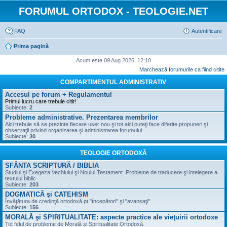
FORUMUL ORTODOX - TEOLOGIE.NET
FAQ
Autentificare
Prima pagină
Acum este 09 Aug 2026, 12:10
Marchează forumurile ca fiind citite
COMPARTIMENTUL ADMINISTRATIV
Accesul pe forum + Regulamentul
Primul lucru care trebuie citit!
Subiecte:
2
Probleme administrative. Prezentarea membrilor
Aici trebuie să se prezinte fiecare user nou şi tot aici puteţi face diferite propuneri şi
observaţii privind organizarea şi administrarea forumului
Subiecte:
30
TEOLOGIE ORTODOXĂ
SFÂNTA SCRIPTURĂ / BIBLIA
Studiul şi Exegeza Vechiului şi Noului Testament. Probleme de traducere şi intelegere a
textului biblic
Subiecte:
203
DOGMATICĂ şi CATEHISM
Învăţătura de credinţă ortodoxă pt "începători" şi "avansaţi"
Subiecte:
156
MORALĂ şi SPIRITUALITATE: aspecte practice ale vieţuirii ortodoxe
Tot felul de probleme de Morală şi Spiritualitate Ortodoxă.