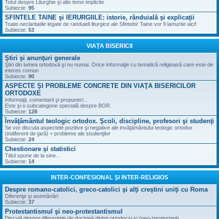
Totul despre Liturghie şi alte teme implicite
Subiecte:
95
SFINTELE TAINE şi IERURGIILE: istorie, rânduială şi explicaţii
Toate neclaritatile legate de randuieli liturgice ale Sfintelor Taine vor fi lamurite aici!
Subiecte:
53
VIAŢA BISERICII
Ştiri şi anunţuri generale
Ştiri din lumea ortodoxă şi nu numai. Orice informaţie cu tematică religioasă care este de
interes comun
Subiecte:
90
ASPECTE ŞI PROBLEME CONCRETE DIN VIAŢA BISERICILOR
ORTODOXE
Informaţii, comentarii şi propuneri...
Este şi o subcategorie specială despre BOR.
Subiecte:
128
Învăţământul teologic ortodox. Şcoli, discipline, profesori şi studenţi
Se vor discuta aspectele pozitive şi negative ale invăţământului teologic ortodox
(indiferent de ţară) + probleme ale studenţilor
Subiecte:
24
Chestionare şi statistici
Titlul spune de la sine...
Subiecte:
14
INTER-CONFESIONAL ŞI INTER-RELIGIOS
Despre romano-catolici, greco-catolici şi alţi creştini uniţi cu Roma
Diferenţe şi asemănări
Subiecte:
37
Protestantismul şi neo-protestantismul
Discuţii despre diferenţele de doctrină dintre ortodocşi şi (neo-)protestanţi