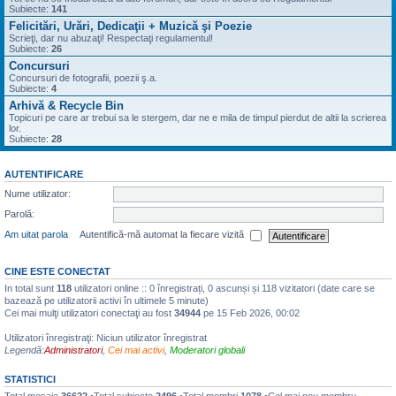
Subiecte:
141
Felicitări, Urări, Dedicaţii + Muzică şi Poezie
Scrieţi, dar nu abuzaţi! Respectaţi regulamentul!
Subiecte:
26
Concursuri
Concursuri de fotografii, poezii ş.a.
Subiecte:
4
Arhivă & Recycle Bin
Topicuri pe care ar trebui sa le stergem, dar ne e mila de timpul pierdut de altii la scrierea
lor.
Subiecte:
28
AUTENTIFICARE
Nume utilizator:
Parolă:
Am uitat parola
Autentifică-mă automat la fiecare vizită
CINE ESTE CONECTAT
In total sunt
118
utilizatori online :: 0 înregistrați, 0 ascunși și 118 vizitatori (date care se
bazează pe utilizatorii activi în ultimele 5 minute)
Cei mai mulţi utilizatori conectaţi au fost
34944
pe 15 Feb 2026, 00:02
Utilizatori înregistraţi: Niciun utilizator înregistrat
Legendă:
Administratori
,
Cei mai activi
,
Moderatori globali
STATISTICI