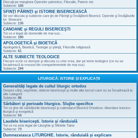
Discuţii pe marginea Operelor patristice, Filocalie, Pateric etc
Subiecte:
165
SFINŢI PĂRINŢI şi ISTORIE BISERICEASCĂ
Se vor discuta şi subiecte care ţin de Părinţii şi învăţătorii Bisericii. Operele şi învăţăturile
lor. Sinaxare.
Subiecte:
135
CANOANE şi REGULI BISERICEŞTI
Tot ce e legat de domeniile de mai sus...
Subiecte:
180
APOLOGETICĂ şi BIOETICĂ
Apologetică, Bioetică, Teologie şi ştiinţă, Filosofie religioasă
Subiecte:
61
ALTE SUBIECTE TEOLOGICE
Fiecare scrie ce doreşte şi discuta cu cine vrea, dar pe teme teologice (ce nu se
încadrează la vreunul din compartimentele de mai sus)
Subiecte:
294
LITURGICĂ: ISTORIE ŞI EXPLICAŢII
Generalităţi legate de cultul liturgic ortodox
Despre cărţi, veşminte, obiecte bisericeşti şi multe alte lucruri care nu se încadrează la
alte categorii
Subiecte:
86
Sărbători şi perioade liturgice. Slujbe specifice
Tot ce ţine de sărbătorile bisericeşti şi calendarul Bisericii Ortodoxe. Abordare istorico-
liturgică şi exegetică
Subiecte:
54
Laudele bisericeşti. Istorie şi rânduială
Tot ce nu este legat de Liturghie şi Sfintele Taine
Subiecte:
73
Dumnezeiasca LITURGHIE. Istorie, rânduială şi explicare