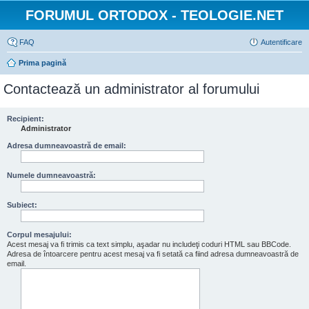
FORUMUL ORTODOX - TEOLOGIE.NET
FAQ
Autentificare
Prima pagină
Contactează un administrator al forumului
Recipient:
Administrator
Adresa dumneavoastră de email:
Numele dumneavoastră:
Subiect:
Corpul mesajului:
Acest mesaj va fi trimis ca text simplu, aşadar nu includeţi coduri HTML sau BBCode.
Adresa de întoarcere pentru acest mesaj va fi setată ca fiind adresa dumneavoastră de
email.