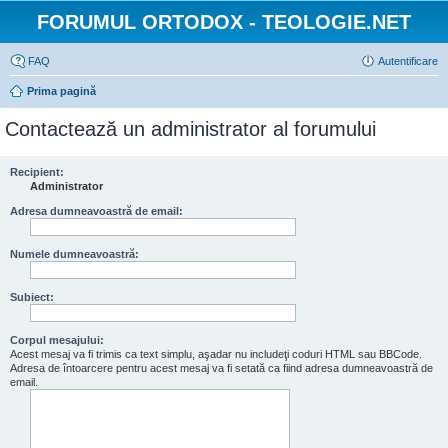
FORUMUL ORTODOX - TEOLOGIE.NET
FAQ
Autentificare
Prima pagină
Contactează un administrator al forumului
Recipient:
Administrator
Adresa dumneavoastră de email:
Numele dumneavoastră:
Subiect:
Corpul mesajului:
Acest mesaj va fi trimis ca text simplu, aşadar nu includeţi coduri HTML sau BBCode.
Adresa de întoarcere pentru acest mesaj va fi setată ca fiind adresa dumneavoastră de
email.