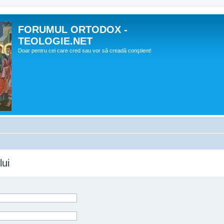
FORUMUL ORTODOX -
TEOLOGIE.NET
Doar pentru cei care cred sau vor să creadă conştient!
lui