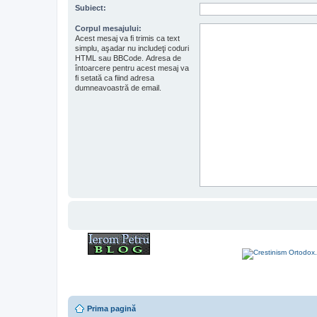
Subiect:
Corpul mesajului:
Acest mesaj va fi trimis ca text
simplu, aşadar nu includeţi coduri
HTML sau BBCode. Adresa de
întoarcere pentru acest mesaj va
fi setată ca fiind adresa
dumneavoastră de email.
Prima pagină